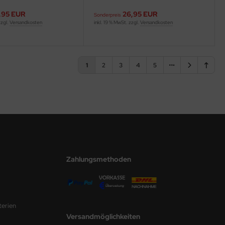
,95 EUR
26,95 EUR
Sonderpreis
zzgl.
Versandkosten
inkl. 19 % MwSt. zzgl.
Versandkosten
1
2
3
4
5
Zahlungsmethoden
terien
Versandmöglichkeiten