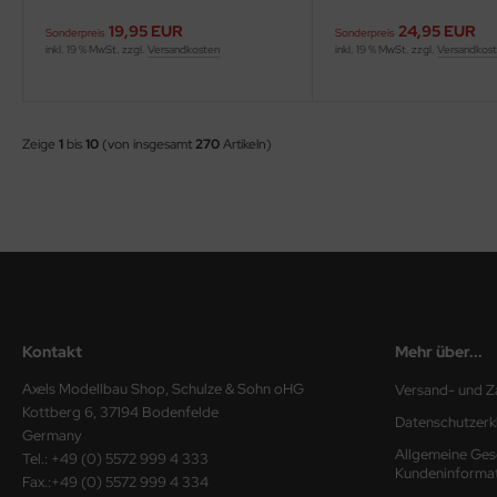
ler
19,95 EUR
24,95 EUR
Sonderpreis
Sonderpreis
inkl. 19 % MwSt. zzgl.
Versandkosten
inkl. 19 % MwSt. zzgl.
Versandkos
yhawk
rces of Valor / Waltersons
Zeige
1
bis
10
(von insgesamt
270
Artikeln)
re Hobby
eedom Model Kits
jimi
ahleri
Kontakt
Mehr über...
sPatch Models
Axels Modellbau Shop, Schulze & Sohn oHG
Versand- und Z
cko Models
Kottberg 6, 37194 Bodenfelde
Datenschutzerk
Germany
Allgemeine Ges
ow2B
Tel.: +49 (0) 5572 999 4 333
Kundeninforma
Fax.:+49 (0) 5572 999 4 334