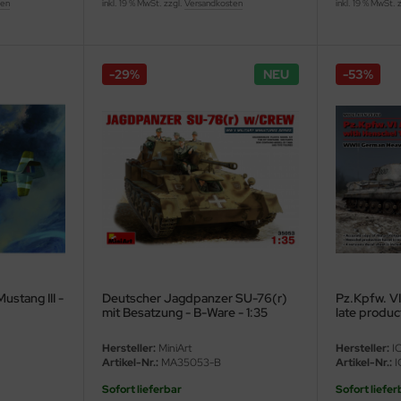
ten
inkl. 19 % MwSt. zzgl.
Versandkosten
inkl. 19 % MwSt. 
-29%
NEU
-53%
ustang III -
Deutscher Jagdpanzer SU-76(r)
Pz.Kpfw. VI
mit Besatzung - B-Ware - 1:35
late product
Hersteller:
MiniArt
Hersteller:
I
Artikel-Nr.:
MA35053-B
Artikel-Nr.:
I
Sofort lieferbar
Sofort liefer