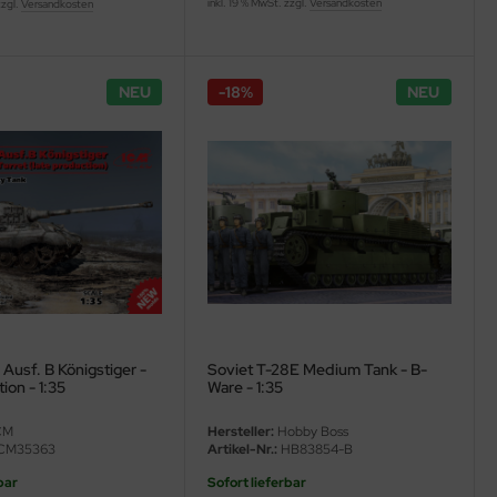
inkl. 19 % MwSt. zzgl.
Versandkosten
zzgl.
Versandkosten
NEU
-18%
NEU
 Ausf. B Königstiger -
Soviet T-28E Medium Tank - B-
ion - 1:35
Ware - 1:35
CM
Hersteller:
Hobby Boss
CM35363
Artikel-Nr.:
HB83854-B
bar
Sofort lieferbar