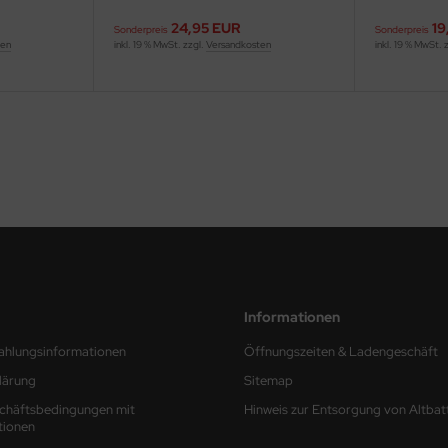
24,95 EUR
19
Sonderpreis
Sonderpreis
ten
inkl. 19 % MwSt. zzgl.
Versandkosten
inkl. 19 % MwSt. 
Informationen
ahlungsinformationen
Öffnungszeiten & Ladengeschäft
lärung
Sitemap
chäftsbedingungen mit
Hinweis zur Entsorgung von Altbat
tionen