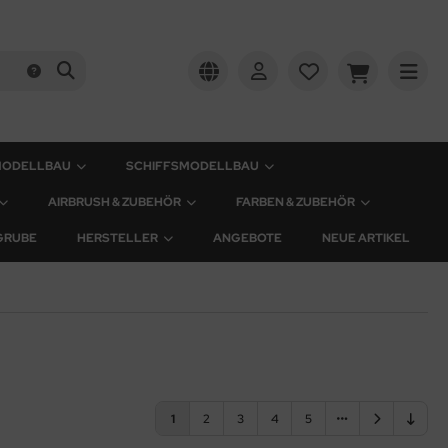
MODELLBAU
SCHIFFSMODELLBAU
AIRBRUSH & ZUBEHÖR
FARBEN & ZUBEHÖR
GRUBE
HERSTELLER
ANGEBOTE
NEUE ARTIKEL
1
2
3
4
5