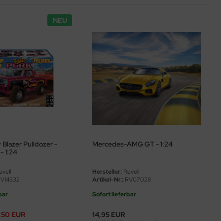
NEU
Blazer Pulldozer -
Mercedes-AMG GT - 1:24
- 1:24
vell
Hersteller:
Revell
V14532
Artikel-Nr.:
RV07028
bar
Sofort lieferbar
,50 EUR
14,95 EUR