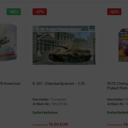
NEU
-17%
-52%
II American
E-50 - Standardpanzer - 1:35
1978 Chevy 
Pulled Pork 
Hersteller:
Trumpeter
Hersteller:
Re
Artikel-Nr.:
TRU01536
Artikel-Nr.:
R
Sofort lieferbar
Sofort liefer
19,95 EUR
14
Sonderpreis
Sonderpreis