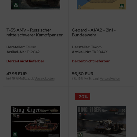
nu-Beemax
nda-Hobby
T-55 AMV - Russischer
Gepard - A1/A2 - 2in1 -
mittelschwerer Kampfpanzer
Bundeswehr
gasus Hobbies
/ Russian Medium Tank - 1:35
Flugabwehrkanonenpanzer -
Limited Edtion - 1:35
Hersteller:
Takom
Hersteller:
Takom
atz Nunu
Artikel-Nr.:
TK2042
Artikel-Nr.:
TK2044X
Derzeit nicht lieferbar
Derzeit nicht lieferbar
usmodel
47,95 EUR
56,50 EUR
ar Lights
inkl. 19 % MwSt. zzgl.
Versandkosten
inkl. 19 % MwSt. zzgl.
Versandkosten
ntos Model
-20%
vell
ich.Models
den