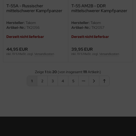
T-55A - Russischer
T-55 AM2B - DDR
mittelschwerer Kampfpanzer
mittelschwerer Kampfpanzer
/ Russian Medium Tank - 3in1 -
/ DDR Medium Tank - 1:35
1:35
Hersteller:
Takom
Hersteller:
Takom
Artikel-Nr.:
TK2056
Artikel-Nr.:
TK2057
Derzeit nicht lieferbar
Derzeit nicht lieferbar
44,95 EUR
39,95 EUR
inkl. 19 % MwSt. zzgl.
Versandkosten
inkl. 19 % MwSt. zzgl.
Versandkosten
Zeige
1
bis
20
(von insgesamt
111
Artikeln)
1
2
3
4
5