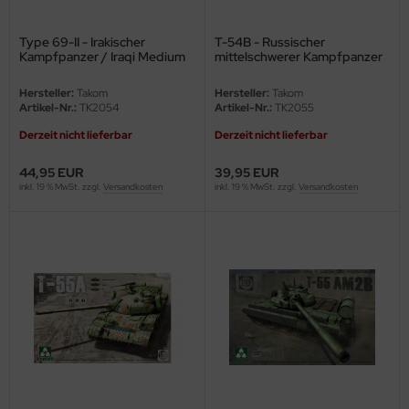
undermodel
ger Model
Type 69-II - Irakischer
T-54B - Russischer
Kampfpanzer / Iraqi Medium
mittelschwerer Kampfpanzer
Tank - 2in1 - 1:35
/ Russian Medium Tank - Late
umpeter
Type - 1:35
Hersteller:
Takom
Hersteller:
Takom
Artikel-Nr.:
TK2054
Artikel-Nr.:
TK2055
lejo
Derzeit nicht lieferbar
Derzeit nicht lieferbar
spid Models
44,95 EUR
39,95 EUR
inkl. 19 % MwSt. zzgl.
Versandkosten
inkl. 19 % MwSt. zzgl.
Versandkosten
ezda