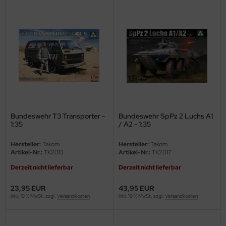
rson Modelsport
assy Hobby
MK
eatex
s Werk
Bundeswehr T3 Transporter -
Bundeswehr SpPz 2 Luchs A1
1:35
/ A2 - 1:35
luxe Materials
Hersteller:
Takom
Hersteller:
Takom
ODELKITS
Artikel-Nr.:
TK2013
Artikel-Nr.:
TK2017
Derzeit nicht lieferbar
Derzeit nicht lieferbar
agon Models
23,95 EUR
43,95 EUR
uard
inkl. 19 % MwSt. zzgl.
Versandkosten
inkl. 19 % MwSt. zzgl.
Versandkosten
ergreen Scale Models