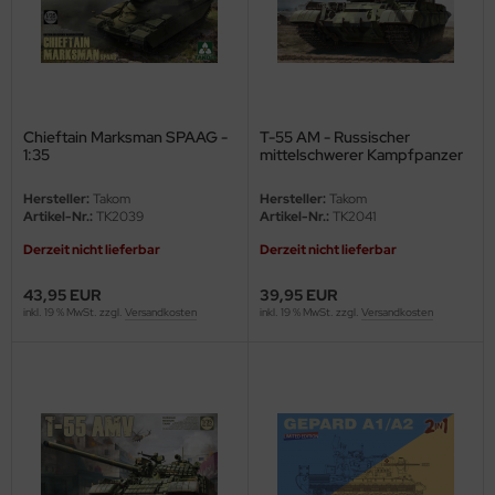
ster Box LTD
ster Tools
ng Model
Chieftain Marksman SPAAG -
T-55 AM - Russischer
1:35
mittelschwerer Kampfpanzer
liput
- 1:35
Hersteller:
Takom
Hersteller:
Takom
niArt
Artikel-Nr.:
TK2039
Artikel-Nr.:
TK2041
Derzeit nicht lieferbar
Derzeit nicht lieferbar
nicraft
43,95 EUR
39,95 EUR
rage Hobby
inkl. 19 % MwSt. zzgl.
Versandkosten
inkl. 19 % MwSt. zzgl.
Versandkosten
delcollect
ebius Models
PC
. Hobby / Gunze Sangyo