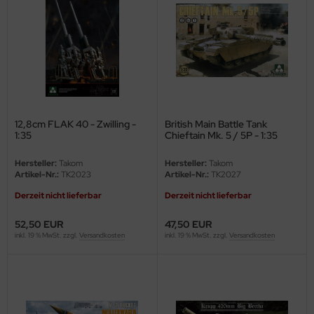
eat Wall Hobby
segawa
ller
 Models
12,8cm FLAK 40 - Zwilling -
British Main Battle Tank
bby 2000
1:35
Chieftain Mk. 5 / 5P - 1:35
bby Boss
Hersteller:
Takom
Hersteller:
Takom
Artikel-Nr.:
TK2023
Artikel-Nr.:
TK2027
bby Craft
Derzeit nicht lieferbar
Derzeit nicht lieferbar
mbrol
52,50 EUR
47,50 EUR
inkl. 19 % MwSt. zzgl.
Versandkosten
inkl. 19 % MwSt. zzgl.
Versandkosten
LOVE KIT
G Models
M