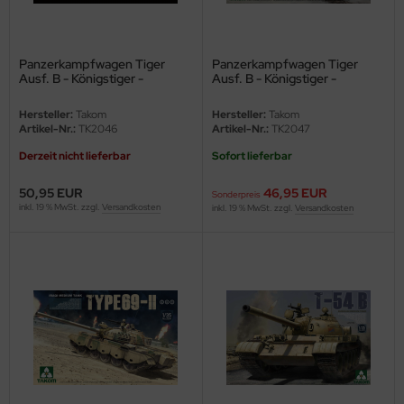
e Field Model
bre Model
Panzerkampfwagen Tiger
Panzerkampfwagen Tiger
Ausf. B - Königstiger -
Ausf. B - Königstiger -
Porsche-Turm - mit Zimmerit
Henschel-Turm - sPzAbt. 505
HUMO-Kits
und Inneneinrichtung - 1:35
- mit Zimmerit und
Hersteller:
Takom
Hersteller:
Takom
Inneneinrichtung - 1:35
Artikel-Nr.:
TK2046
Artikel-Nr.:
TK2047
unkmodels
Derzeit nicht lieferbar
Sofort lieferbar
ar Art
50,95 EUR
46,95 EUR
Sonderpreis
inkl. 19 % MwSt. zzgl.
Versandkosten
inkl. 19 % MwSt. zzgl.
Versandkosten
ecial Hobby
ar-Decals
yata
kom
miya