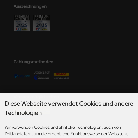
Auszeichnungen
Zahlungsmethoden
Versandmöglichkeiten
Diese Webseite verwendet Cookies und andere
Technologien
Wir verwenden Cookies und ähnliche Technologien, auch von
Social Media
Drittanbietern, um die ordentliche Funktionsweise der Website zu