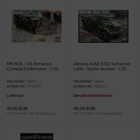
ler
yhawk
rces of Valor / Waltersons
re Hobby
eedom Model Kits
M9 ACE - US Armored
Ukraine KrAZ 6322 Schwerer
Combat Earthmover - 1:35
LKW - Späte Version - 1:35
jimi
Hersteller:
Takom
Hersteller:
Takom
Artikel-Nr.:
TK2020
Artikel-Nr.:
TK2022
ahleri
Lieferbar
Derzeit nicht lieferbar
sPatch Models
47,50 EUR
45,95 EUR
inkl. 19 % MwSt. zzgl.
Versandkosten
inkl. 19 % MwSt. zzgl.
Versandkosten
cko Models
ow2B