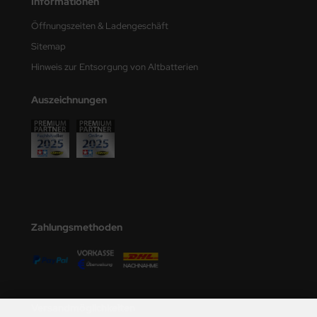
Informationen
Öffnungszeiten & Ladengeschäft
Sitemap
Hinweis zur Entsorgung von Altbatterien
Auszeichnungen
Zahlungsmethoden
Versandmöglichkeiten