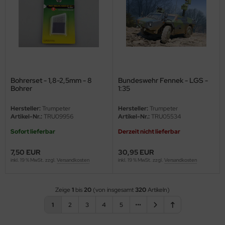
Bohrerset - 1,8-2,5mm - 8
Bundeswehr Fennek - LGS -
Bohrer
1:35
Hersteller:
Trumpeter
Hersteller:
Trumpeter
Artikel-Nr.:
TRU09956
Artikel-Nr.:
TRU05534
Sofort lieferbar
Derzeit nicht lieferbar
7,50 EUR
30,95 EUR
inkl. 19 % MwSt. zzgl.
Versandkosten
inkl. 19 % MwSt. zzgl.
Versandkosten
Zeige
1
bis
20
(von insgesamt
320
Artikeln)
1
2
3
4
5