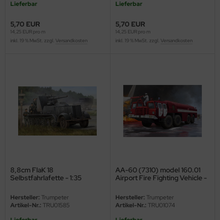
Lieferbar
Lieferbar
5,70 EUR
5,70 EUR
14,25 EUR pro m
14,25 EUR pro m
inkl. 19 % MwSt. zzgl.
Versandkosten
inkl. 19 % MwSt. zzgl.
Versandkosten
8,8cm FlaK 18
AA-60 (7310) model 160.01
Selbstfahrlafette - 1:35
Airport Fire Fighting Vehicle -
1:35
Hersteller:
Trumpeter
Hersteller:
Trumpeter
Artikel-Nr.:
TRU01585
Artikel-Nr.:
TRU01074
Lieferbar
Lieferbar