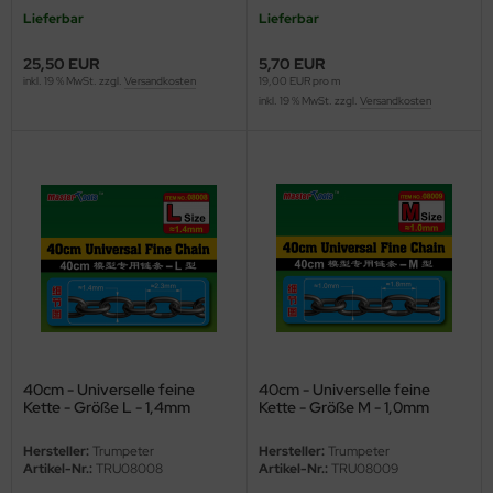
Lieferbar
Lieferbar
e Field Model 1:35
25,50 EUR
5,70 EUR
inkl. 19 % MwSt. zzgl.
Versandkosten
19,00 EUR pro m
bre Model - 1:35
inkl. 19 % MwSt. zzgl.
Versandkosten
ar Art / Glow 2B 1:35
nstige Hersteller
kom 1:35
miya 1:35
under Model 1:35
umpeter 1:35
40cm - Universelle feine
40cm - Universelle feine
Kette - Größe L - 1,4mm
Kette - Größe M - 1,0mm
ezda 1:35
Hersteller:
Trumpeter
Hersteller:
Trumpeter
behör Maßstab 1:35
Artikel-Nr.:
TRU08008
Artikel-Nr.:
TRU08009