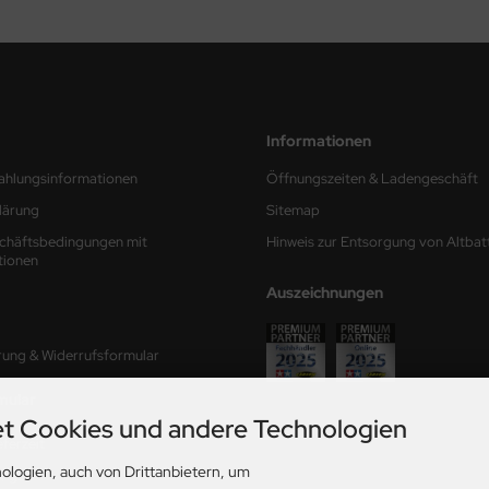
Informationen
ahlungsinformationen
Öffnungszeiten & Ladengeschäft
lärung
Sitemap
chäftsbedingungen mit
Hinweis zur Entsorgung von Altbat
tionen
Auszeichnungen
rung & Widerrufsformular
mular
t Cookies und andere Technologien
ferzeit
ologien, auch von Drittanbietern, um
ungen