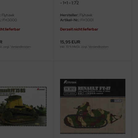
- 1+1 - 1:72
:
Flyhawk
Hersteller:
Flyhawk
:
FH3000
Artikel-Nr.:
FH3001
cht lieferbar
Derzeit nicht lieferbar
UR
15,95 EUR
St. zzgl.
Versandkosten
inkl. 19 % MwSt. zzgl.
Versandkosten