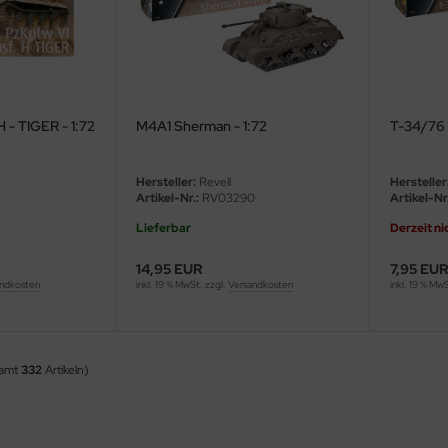
H - TIGER - 1:72
M4A1 Sherman - 1:72
T-34/76 
Hersteller:
Revell
Hersteller
2
Artikel-Nr.:
RV03290
Artikel-Nr.
Lieferbar
Derzeit ni
14,95 EUR
7,95 EU
ndkosten
inkl. 19 % MwSt. zzgl.
Versandkosten
inkl. 19 % Mw
samt
332
Artikeln)