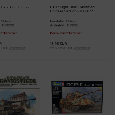
T 75 BS - 1+1 - 1:72
FT-17 Light Tank - Modified
Chinese Version - 1+1 - 1:72
:
Flyhawk
Hersteller:
Flyhawk
:
FH3009
Artikel-Nr.:
FH3010
cht lieferbar
Derzeit nicht lieferbar
R
15,95 EUR
St. zzgl.
Versandkosten
inkl. 19 % MwSt. zzgl.
Versandkosten