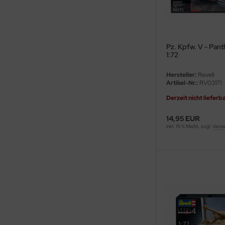
ini Model
leri
Pz. Kpfw. V - Pant
1:72
ata
Hersteller:
Revell
O Collections
Artikel-Nr.:
RV03171
Derzeit nicht lieferb
NETIC
14,95 EUR
tty Hawk Model
inkl. 19 % MwSt. zzgl.
Versa
tare
ick
gic Factory
ASTER