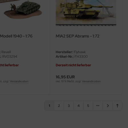
Modell 1940 - 1:76
M1A2 SEP Abrams - 1:72
:
Revell
Hersteller:
Flyhawk
:
RV03294
Artikel-Nr.:
FH3300
cht lieferbar
Derzeit nicht lieferbar
R
16,95 EUR
St. zzgl.
Versandkosten
inkl. 19 % MwSt. zzgl.
Versandkosten
1
2
3
4
5