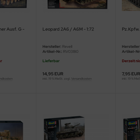
her Ausf. G -
Leopard 2A6 / A6M - 1:72
Pz.Kpfw. I
Hersteller:
Revell
Hersteller
Artikel-Nr.:
RV03180
Artikel-Nr.
ar
Lieferbar
Derzeit ni
14,95 EUR
7,95 EU
ndkosten
inkl. 19 % MwSt. zzgl.
Versandkosten
inkl. 19 % Mw