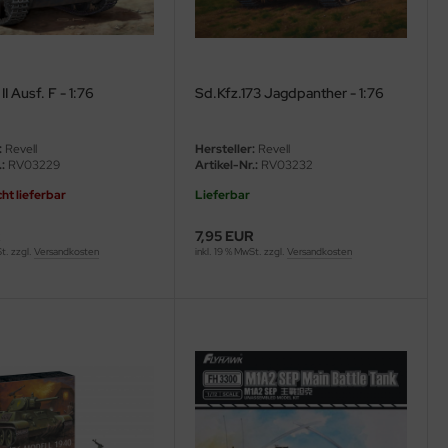
I Ausf. F - 1:76
Sd.Kfz.173 Jagdpanther - 1:76
:
Revell
Hersteller:
Revell
:
RV03229
Artikel-Nr.:
RV03232
cht lieferbar
Lieferbar
R
7,95 EUR
St. zzgl.
Versandkosten
inkl. 19 % MwSt. zzgl.
Versandkosten