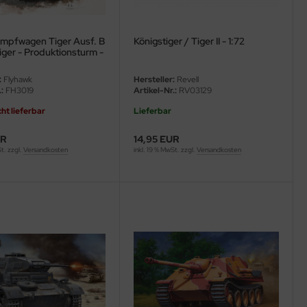
mpfwagen Tiger Ausf. B
Königstiger / Tiger II - 1:72
iger - Produktionsturm -
:
Flyhawk
Hersteller:
Revell
:
FH3019
Artikel-Nr.:
RV03129
cht lieferbar
Lieferbar
UR
14,95 EUR
St. zzgl.
Versandkosten
inkl. 19 % MwSt. zzgl.
Versandkosten