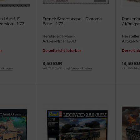
 I Ausf. F
French Streetscape - Diorama
Panzerka
ersion - 1:72
Base - 1:72
/ Königst
1:72
Hersteller:
Flyhawk
Hersteller
Artikel-Nr.:
FH3013
Artikel-Nr.
ar
Derzeit nicht lieferbar
Derzeit ni
9,50 EUR
19,50 E
ndkosten
inkl. 19 % MwSt. zzgl.
Versandkosten
inkl. 19 % Mw