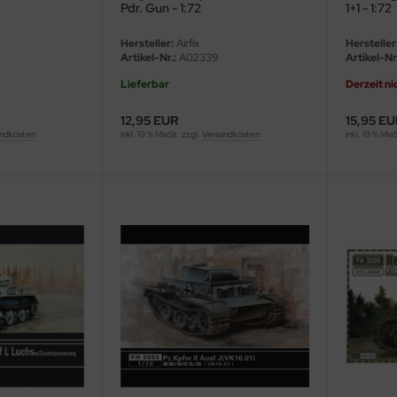
Pdr. Gun - 1:72
1+1 - 1:72
Hersteller:
Airfix
Hersteller
Artikel-Nr.:
A02339
Artikel-Nr.
Lieferbar
Derzeit ni
12,95 EUR
15,95 E
ndkosten
inkl. 19 % MwSt. zzgl.
Versandkosten
inkl. 19 % Mw