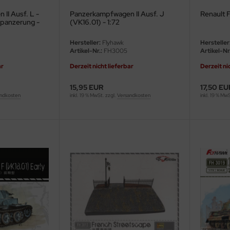
II Ausf. L -
Panzerkampfwagen II Ausf. J
Renault F
zpanzerung -
(VK16.01) - 1:72
Hersteller:
Flyhawk
Hersteller
Artikel-Nr.:
FH3005
Artikel-Nr.
ar
Derzeit nicht lieferbar
Derzeit ni
15,95 EUR
17,50 EU
ndkosten
inkl. 19 % MwSt. zzgl.
Versandkosten
inkl. 19 % Mw