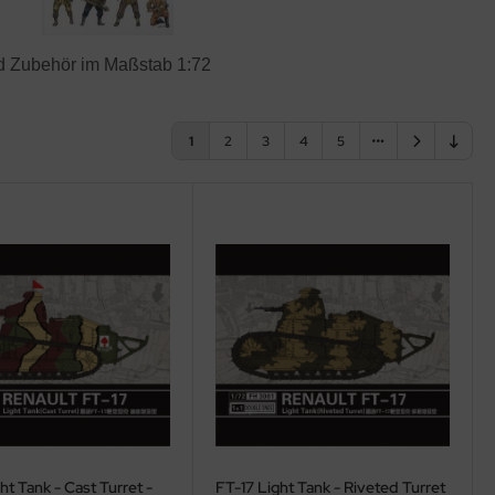
und Zubehör im Maßstab 1:72
1
2
3
4
5
ht Tank - Cast Turret -
FT-17 Light Tank - Riveted Turret