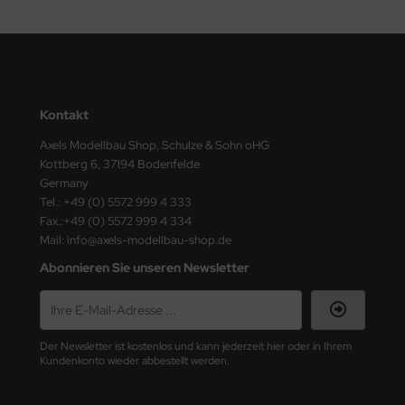
eat Wall Hobby
segawa
ller
Kontakt
 Models
Axels Modellbau Shop, Schulze & Sohn oHG
bby 2000
Kottberg 6, 37194 Bodenfelde
Germany
bby Boss
Tel.: +49 (0) 5572 999 4 333
Fax.:+49 (0) 5572 999 4 334
bby Craft
Mail: info@axels-modellbau-shop.de
Abonnieren Sie unseren Newsletter
mbrol
LOVE KIT
Der Newsletter ist kostenlos und kann jederzeit hier oder in Ihrem
G Models
Kundenkonto wieder abbestellt werden.
M