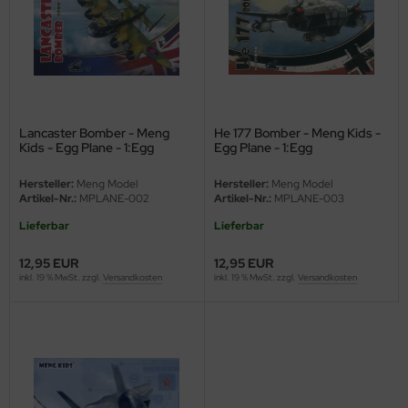
e Field Model 1:35
rson Modelsport
bre Model - 1:35
assy Hobby
ar Art / Glow 2B 1:35
MK
Lancaster Bomber - Meng
He 177 Bomber - Meng Kids -
Kids - Egg Plane - 1:Egg
Egg Plane - 1:Egg
nstige Hersteller
eatex
Hersteller:
Meng Model
Hersteller:
Meng Model
kom 1:35
s Werk
Artikel-Nr.:
MPLANE-002
Artikel-Nr.:
MPLANE-003
Lieferbar
Lieferbar
miya 1:35
luxe Materials
12,95 EUR
12,95 EUR
under Model 1:35
ODELKITS
inkl. 19 % MwSt. zzgl.
Versandkosten
inkl. 19 % MwSt. zzgl.
Versandkosten
umpeter 1:35
agon Models
ezda 1:35
uard
behör Maßstab 1:35
ergreen Scale Models