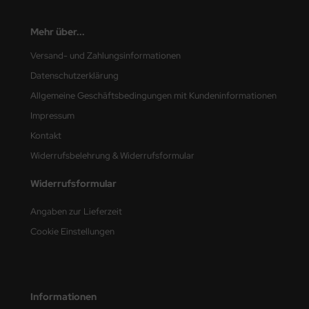
ini Model
Mehr über...
leri
Versand- und Zahlungsinformationen
Datenschutzerklärung
ata
Allgemeine Geschäftsbedingungen mit Kundeninformationen
O Collections
Impressum
Kontakt
NETIC
Widerrufsbelehrung & Widerrufsformular
tty Hawk Model
Widerrufsformular
tare
Angaben zur Lieferzeit
ick
Cookie Einstellungen
gic Factory
ASTER
Informationen