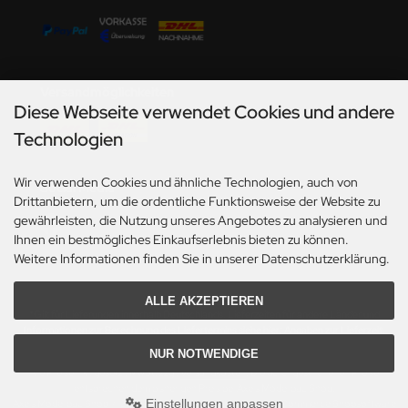
Versandmöglichkeiten
Diese Webseite verwendet Cookies und andere
Technologien
Wir verwenden Cookies und ähnliche Technologien, auch von
Social Media
Drittanbietern, um die ordentliche Funktionsweise der Website zu
gewährleisten, die Nutzung unseres Angebotes zu analysieren und
Ihnen ein bestmögliches Einkaufserlebnis bieten zu können.
Weitere Informationen finden Sie in unserer Datenschutzerklärung.
ALLE AKZEPTIEREN
*Gilt für Lieferungen innerhalb Deutschlands. Lieferzeiten für andere Länder und
Informationen zur Berechnung des Liefertermins siehe hier:
Angaben zur Lieferzeit.
NUR NOTWENDIGE
Alle Preise inkl. gesetzl. MwSt. zzgl.
Versandkosten
. Die durchgestrichenen Preise
entsprechen dem bisherigen Preis bei Axels Modellbau Shop.
Einstellungen anpassen
Axels Modellbau Shop © 2026 | Template based on modified eCommerce Shopsoftware