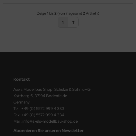
e Field Model 1:35
Zeige
1
bis
2
(von insgesamt
2
Artikeln)
1
bre Model - 1:35
ar Art / Glow 2B 1:35
nstige Hersteller
kom 1:35
miya 1:35
Kontakt
Axels Modellbau Shop, Schulze & Sohn oHG
under Model 1:35
Kottberg 6, 37194 Bodenfelde
Germany
umpeter 1:35
Tel.: +49 (0) 5572 999 4 333
Fax.:+49 (0) 5572 999 4 334
ezda 1:35
Mail: info@axels-modellbau-shop.de
behör Maßstab 1:35
Abonnieren Sie unseren Newsletter