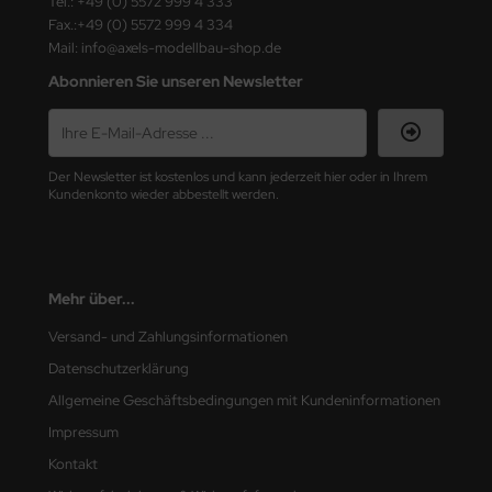
Tel.: +49 (0) 5572 999 4 333
Fax.:+49 (0) 5572 999 4 334
e Field Model 1:35
rson Modelsport
Mail: info@axels-modellbau-shop.de
Abonnieren Sie unseren Newsletter
bre Model - 1:35
assy Hobby
ar Art / Glow 2B 1:35
MK
Der Newsletter ist kostenlos und kann jederzeit hier oder in Ihrem
nstige Hersteller
eatex
Kundenkonto wieder abbestellt werden.
kom 1:35
s Werk
miya 1:35
luxe Materials
Mehr über...
under Model 1:35
ODELKITS
Versand- und Zahlungsinformationen
Datenschutzerklärung
umpeter 1:35
agon Models
Allgemeine Geschäftsbedingungen mit Kundeninformationen
ezda 1:35
uard
Impressum
Kontakt
behör Maßstab 1:35
ergreen Scale Models