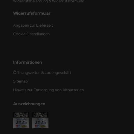
Widerrufsbelehrung & Widerrufsformular
ler
Widerrufsformular
yhawk
Angaben zur Lieferzeit
rces of Valor / Waltersons
Cookie Einstellungen
re Hobby
eedom Model Kits
Informationen
jimi
Öffnungszeiten & Ladengeschäft
Sitemap
ahleri
Hinweis zur Entsorgung von Altbatterien
sPatch Models
Auszeichnungen
cko Models
ow2B