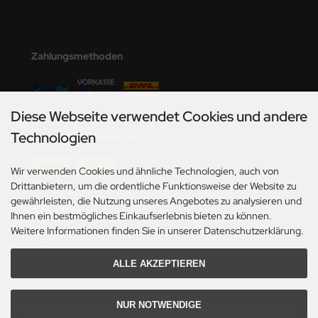
eat Wall Hobby
segawa
Zahlungsmethoden
ller
 Models
Diese Webseite verwendet Cookies und andere
bby 2000
Technologien
Versandmöglichkeiten
bby Boss
Wir verwenden Cookies und ähnliche Technologien, auch von
Drittanbietern, um die ordentliche Funktionsweise der Website zu
bby Craft
gewährleisten, die Nutzung unseres Angebotes zu analysieren und
Social Media
Ihnen ein bestmögliches Einkaufserlebnis bieten zu können.
mbrol
Weitere Informationen finden Sie in unserer Datenschutzerklärung.
LOVE KIT
ALLE AKZEPTIEREN
G Models
NUR NOTWENDIGE
M
*Gilt für Lieferungen innerhalb Deutschlands. Lieferzeiten für andere Länder und