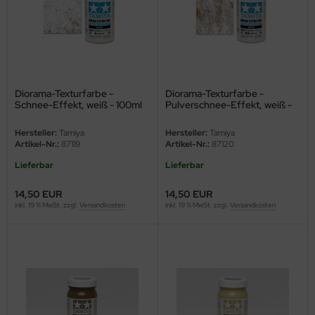
ini Model
leri
ata
Diorama-Texturfarbe -
Diorama-Texturfarbe -
Schnee-Effekt, weiß - 100ml
Pulverschnee-Effekt, weiß -
O Collections
100ml
Hersteller:
Tamiya
Hersteller:
Tamiya
NETIC
Artikel-Nr.:
87119
Artikel-Nr.:
87120
Lieferbar
Lieferbar
tty Hawk Model
14,50 EUR
14,50 EUR
tare
inkl. 19 % MwSt. zzgl.
Versandkosten
inkl. 19 % MwSt. zzgl.
Versandkosten
ick
gic Factory
ASTER