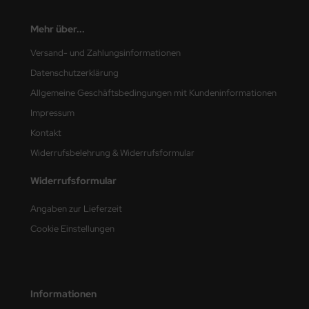
undermodel
Mehr über...
ger Model
Versand- und Zahlungsinformationen
umpeter
Datenschutzerklärung
lejo
Allgemeine Geschäftsbedingungen mit Kundeninformationen
Impressum
spid Models
Kontakt
ezda
Widerrufsbelehrung & Widerrufsformular
Widerrufsformular
Angaben zur Lieferzeit
Cookie Einstellungen
Informationen