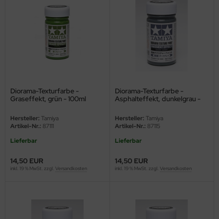
ler
yhawk
rces of Valor / Waltersons
re Hobby
Diorama-Texturfarbe -
Diorama-Texturfarbe -
eedom Model Kits
Graseffekt, grün - 100ml
Asphalteffekt, dunkelgrau -
100ml
jimi
Hersteller:
Tamiya
Hersteller:
Tamiya
Artikel-Nr.:
87111
Artikel-Nr.:
87115
ahleri
Lieferbar
Lieferbar
sPatch Models
14,50 EUR
14,50 EUR
inkl. 19 % MwSt. zzgl.
Versandkosten
inkl. 19 % MwSt. zzgl.
Versandkosten
cko Models
ow2B