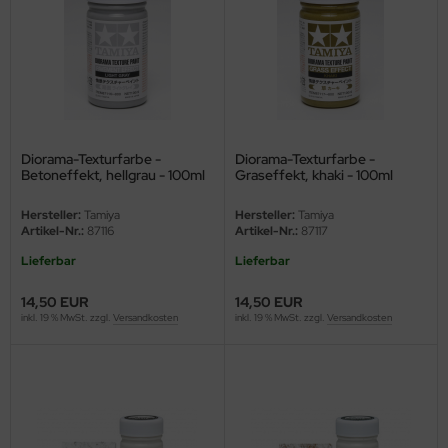
eat Wall Hobby
segawa
ller
 Models
Diorama-Texturfarbe -
Diorama-Texturfarbe -
Betoneffekt, hellgrau - 100ml
Graseffekt, khaki - 100ml
bby 2000
Hersteller:
Tamiya
Hersteller:
Tamiya
bby Boss
Artikel-Nr.:
87116
Artikel-Nr.:
87117
Lieferbar
Lieferbar
bby Craft
14,50 EUR
14,50 EUR
mbrol
inkl. 19 % MwSt. zzgl.
Versandkosten
inkl. 19 % MwSt. zzgl.
Versandkosten
LOVE KIT
G Models
M