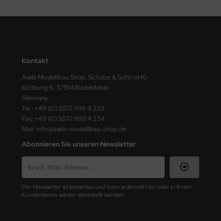
e Field Model
bre Model
HUMO-Kits
Kontakt
unkmodels
Axels Modellbau Shop, Schulze & Sohn oHG
Kottberg 6, 37194 Bodenfelde
ar Art
Germany
Tel.: +49 (0) 5572 999 4 333
ecial Hobby
Fax.:+49 (0) 5572 999 4 334
Mail: info@axels-modellbau-shop.de
ar-Decals
Abonnieren Sie unseren Newsletter
yata
kom
Der Newsletter ist kostenlos und kann jederzeit hier oder in Ihrem
Kundenkonto wieder abbestellt werden.
miya