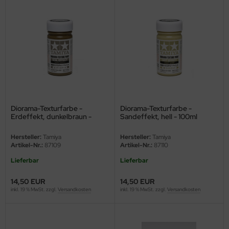
e Field Model 1:35
rson Modelsport
bre Model - 1:35
assy Hobby
ar Art / Glow 2B 1:35
MK
nstige Hersteller
eatex
kom 1:35
Diorama-Texturfarbe -
Diorama-Texturfarbe -
s Werk
Erdeffekt, dunkelbraun -
Sandeffekt, hell - 100ml
100ml
miya 1:35
luxe Materials
Hersteller:
Tamiya
Hersteller:
Tamiya
Artikel-Nr.:
87109
Artikel-Nr.:
87110
under Model 1:35
ODELKITS
Lieferbar
Lieferbar
umpeter 1:35
agon Models
14,50 EUR
14,50 EUR
inkl. 19 % MwSt. zzgl.
Versandkosten
inkl. 19 % MwSt. zzgl.
Versandkosten
ezda 1:35
uard
behör Maßstab 1:35
ergreen Scale Models