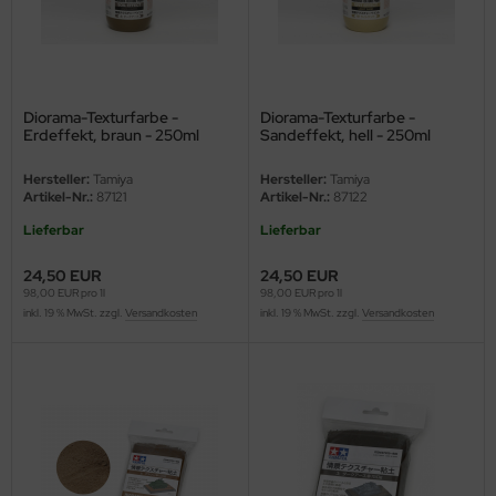
ster Box LTD
ster Tools
ng Model
Diorama-Texturfarbe -
Diorama-Texturfarbe -
Erdeffekt, braun - 250ml
Sandeffekt, hell - 250ml
liput
Hersteller:
Tamiya
Hersteller:
Tamiya
Artikel-Nr.:
87121
Artikel-Nr.:
87122
niArt
Lieferbar
Lieferbar
nicraft
24,50 EUR
24,50 EUR
98,00 EUR pro 1l
98,00 EUR pro 1l
rage Hobby
inkl. 19 % MwSt. zzgl.
Versandkosten
inkl. 19 % MwSt. zzgl.
Versandkosten
delcollect
ebius Models
PC
. Hobby / Gunze Sangyo