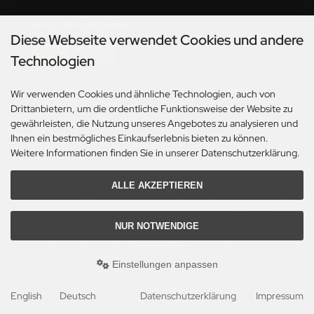
Versandmöglichkeiten
Diese Webseite verwendet Cookies und andere
Technologien
Wir verwenden Cookies und ähnliche Technologien, auch von
Social Media
Drittanbietern, um die ordentliche Funktionsweise der Website zu
gewährleisten, die Nutzung unseres Angebotes zu analysieren und
Ihnen ein bestmögliches Einkaufserlebnis bieten zu können.
Weitere Informationen finden Sie in unserer Datenschutzerklärung.
ALLE AKZEPTIEREN
*Gilt für Lieferungen innerhalb Deutschlands. Lieferzeiten für andere Länder und
Informationen zur Berechnung des Liefertermins siehe hier:
Angaben zur Lieferzeit.
NUR NOTWENDIGE
Alle Preise inkl. gesetzl. MwSt. zzgl.
Versandkosten
. Die durchgestrichenen Preise
entsprechen dem bisherigen Preis bei Axels Modellbau Shop.
Einstellungen anpassen
Axels Modellbau Shop © 2026 | Template based on modified eCommerce Shopsoftware
2025-2026 by Axel's Modellbau Shop Schulze & Sohn OHG
mod
ified eCommerce Shopsoftware © 2009-2026
English
Deutsch
Datenschutzerklärung
Impressum