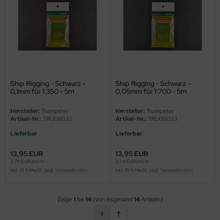
nu-Beemax
nda-Hobby
gasus Hobbies
atz Nunu
Ship Rigging - Schwarz -
Ship Rigging - Schwarz -
0,1mm für 1:350 - 5m
0,05mm für 1:700 - 5m
usmodel
Hersteller:
Trumpeter
Hersteller:
Trumpeter
Artikel-Nr.:
TRU08032
Artikel-Nr.:
TRU08033
ar Lights
Lieferbar
Lieferbar
ntos Model
13,95 EUR
13,95 EUR
2,79 EUR pro m
2,79 EUR pro m
vell
inkl. 19 % MwSt. zzgl.
Versandkosten
inkl. 19 % MwSt. zzgl.
Versandkosten
ich.Models
Zeige
1
bis
14
(von insgesamt
14
Artikeln)
den
1