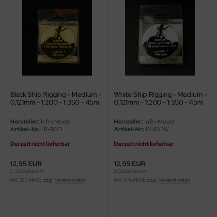
eat Wall Hobby
segawa
ller
 Models
bby 2000
Black Ship Rigging - Medium -
White Ship Rigging - Medium -
0,121mm - 1:200 - 1:350 - 45m
0,121mm - 1:200 - 1:350 - 45m
bby Boss
Hersteller:
Infini Model
Hersteller:
Infini Model
bby Craft
Artikel-Nr.:
IR-1101B
Artikel-Nr.:
IR-1102W
Derzeit nicht lieferbar
Derzeit nicht lieferbar
mbrol
12,95 EUR
12,95 EUR
LOVE KIT
0,29 EUR pro m
0,29 EUR pro m
inkl. 19 % MwSt. zzgl.
Versandkosten
inkl. 19 % MwSt. zzgl.
Versandkosten
G Models
M