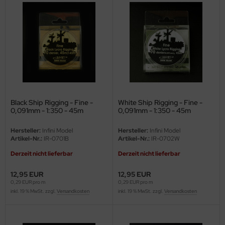
ler
yhawk
rces of Valor / Waltersons
re Hobby
eedom Model Kits
Black Ship Rigging - Fine -
White Ship Rigging - Fine -
0,091mm - 1:350 - 45m
0,091mm - 1:350 - 45m
jimi
Hersteller:
Infini Model
Hersteller:
Infini Model
Artikel-Nr.:
IR-0701B
Artikel-Nr.:
IR-0702W
ahleri
Derzeit nicht lieferbar
Derzeit nicht lieferbar
sPatch Models
12,95 EUR
12,95 EUR
0,29 EUR pro m
0,29 EUR pro m
cko Models
inkl. 19 % MwSt. zzgl.
Versandkosten
inkl. 19 % MwSt. zzgl.
Versandkosten
ow2B