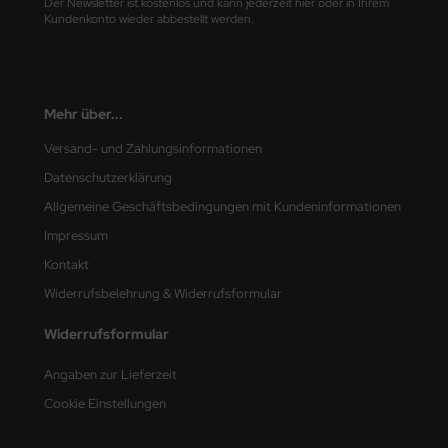
undermodel
Der Newsletter ist kostenlos und kann jederzeit hier oder in Ihrem
Kundenkonto wieder abbestellt werden.
umpeter
lejo
Mehr über...
spid Models
Versand- und Zahlungsinformationen
ezda
Datenschutzerklärung
Allgemeine Geschäftsbedingungen mit Kundeninformationen
Impressum
Kontakt
Widerrufsbelehrung & Widerrufsformular
Widerrufsformular
Angaben zur Lieferzeit
Cookie Einstellungen