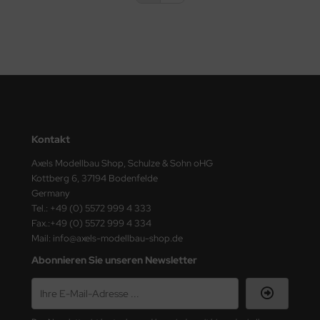
e Field Model
bre Model
HUMO-Kits
unkmodels
ar Art
Kontakt
Axels Modellbau Shop, Schulze & Sohn oHG
ecial Hobby
Kottberg 6, 37194 Bodenfelde
Germany
ar-Decals
Tel.: +49 (0) 5572 999 4 333
Fax.:+49 (0) 5572 999 4 334
yata
Mail: info@axels-modellbau-shop.de
Abonnieren Sie unseren Newsletter
kom
miya