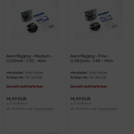
ini Model
leri
ata
O Collections
Aero Rigging - Medium -
Aero Rigging - Fine -
0,135mm - 1:32 - 45m
0,082mm - 1:48 - 45m
NETIC
Hersteller:
Infini Model
Hersteller:
Infini Model
tty Hawk Model
Artikel-Nr.:
IR-3200B
Artikel-Nr.:
IR-4800B
tare
Derzeit nicht lieferbar
Derzeit nicht lieferbar
14,99 EUR
14,99 EUR
ick
0,33 EUR pro m
0,33 EUR pro m
inkl. 19 % MwSt. zzgl.
Versandkosten
inkl. 19 % MwSt. zzgl.
Versandkosten
gic Factory
ASTER