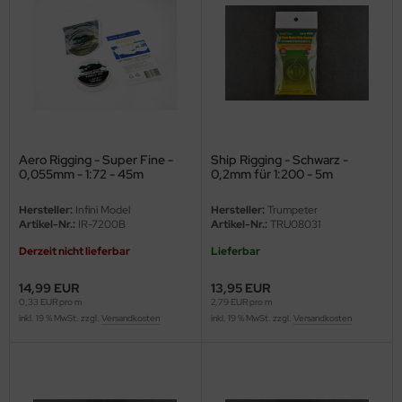
ster Box LTD
ster Tools
ng Model
liput
Aero Rigging - Super Fine -
Ship Rigging - Schwarz -
niArt
0,055mm - 1:72 - 45m
0,2mm für 1:200 - 5m
nicraft
Hersteller:
Infini Model
Hersteller:
Trumpeter
Artikel-Nr.:
IR-7200B
Artikel-Nr.:
TRU08031
rage Hobby
Derzeit nicht lieferbar
Lieferbar
delcollect
14,99 EUR
13,95 EUR
0,33 EUR pro m
2,79 EUR pro m
ebius Models
inkl. 19 % MwSt. zzgl.
Versandkosten
inkl. 19 % MwSt. zzgl.
Versandkosten
PC
. Hobby / Gunze Sangyo