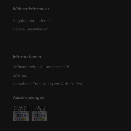
eat Wall Hobby
Widerrufsformular
segawa
Angaben zur Lieferzeit
ller
Cookie Einstellungen
 Models
bby 2000
Informationen
bby Boss
Öffnungszeiten & Ladengeschäft
Sitemap
bby Craft
Hinweis zur Entsorgung von Altbatterien
mbrol
Auszeichnungen
LOVE KIT
G Models
M