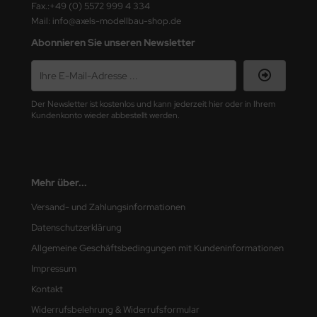
Fax.:+49 (0) 5572 999 4 334
ler
Mail: info@axels-modellbau-shop.de
Abonnieren Sie unseren Newsletter
yhawk
rces of Valor / Waltersons
Der Newsletter ist kostenlos und kann jederzeit hier oder in Ihrem
re Hobby
Kundenkonto wieder abbestellt werden.
eedom Model Kits
jimi
Mehr über...
ahleri
Versand- und Zahlungsinformationen
Datenschutzerklärung
sPatch Models
Allgemeine Geschäftsbedingungen mit Kundeninformationen
cko Models
Impressum
Kontakt
ow2B
Widerrufsbelehrung & Widerrufsformular