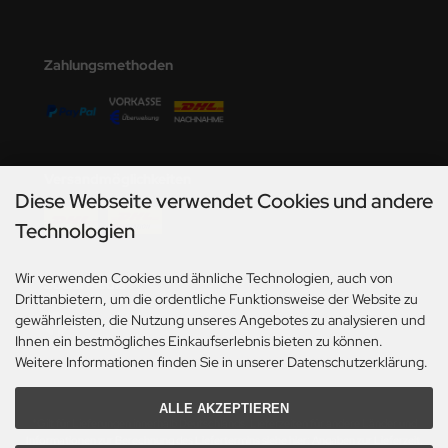
ini Model
Zahlungsmethoden
leri
ata
O Collections
Versandmöglichkeiten
Diese Webseite verwendet Cookies und andere
NETIC
Technologien
tty Hawk Model
Wir verwenden Cookies und ähnliche Technologien, auch von
Social Media
tare
Drittanbietern, um die ordentliche Funktionsweise der Website zu
gewährleisten, die Nutzung unseres Angebotes zu analysieren und
ick
Ihnen ein bestmögliches Einkaufserlebnis bieten zu können.
Weitere Informationen finden Sie in unserer Datenschutzerklärung.
gic Factory
ALLE AKZEPTIEREN
ASTER
*Gilt für Lieferungen innerhalb Deutschlands. Lieferzeiten für andere Länder und
Informationen zur Berechnung des Liefertermins siehe hier:
Angaben zur Lieferzeit.