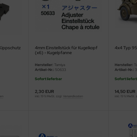
 Kippschutz
4mm Einstellstück für Kugelkopf
4x4 Typ 95
(x6) - Kugelpfanne
Hersteller:
Tamiya
Hersteller:
Ta
Artikel-Nr.:
50633
Artikel-Nr.:
3
Sofort lieferbar
Sofort liefer
2,30 EUR
14,50 EUR
ten
inkl. 19 % MwSt. zzgl.
Versandkosten
inkl. 19 % MwSt. 