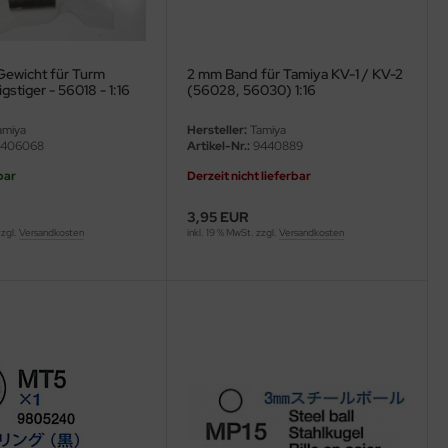
Gewicht für Turm
2 mm Band für Tamiya KV-1 / KV-2
gstiger - 56018 - 1:16
(56028, 56030) 1:16
miya
Hersteller:
Tamiya
406068
Artikel-Nr.:
9440889
bar
Derzeit nicht lieferbar
3,95 EUR
zzgl.
Versandkosten
inkl. 19 % MwSt. zzgl.
Versandkosten