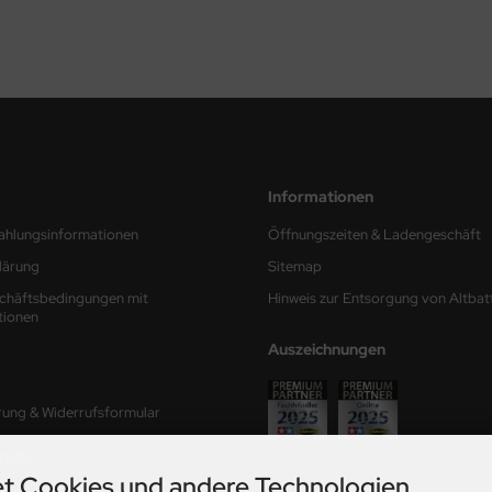
Informationen
ahlungsinformationen
Öffnungszeiten & Ladengeschäft
lärung
Sitemap
chäftsbedingungen mit
Hinweis zur Entsorgung von Altbat
tionen
Auszeichnungen
rung & Widerrufsformular
mular
t Cookies und andere Technologien