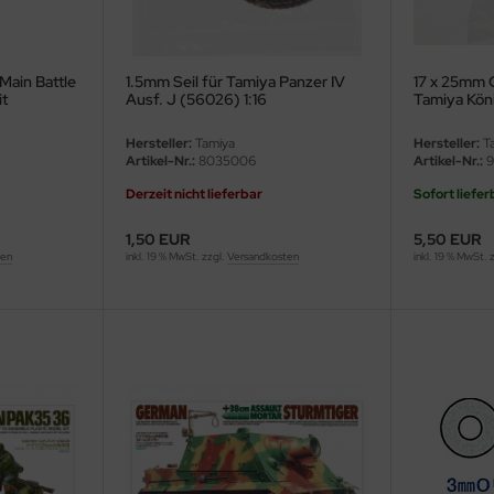
Main Battle
1.5mm Seil für Tamiya Panzer IV
17 x 25mm 
it
Ausf. J (56026) 1:16
Tamiya Köni
Hersteller:
Tamiya
Hersteller:
Ta
Artikel-Nr.:
8035006
Artikel-Nr.:
9
Derzeit nicht lieferbar
Sofort liefer
1,50 EUR
5,50 EUR
ten
inkl. 19 % MwSt. zzgl.
Versandkosten
inkl. 19 % MwSt. 