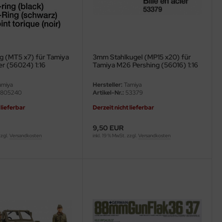
 (MT5 x7) für Tamiya
3mm Stahlkugel (MP15 x20) für
r (56024) 1:16
Tamiya M26 Pershing (56016) 1:16
miya
Hersteller:
Tamiya
805240
Artikel-Nr.:
53379
 lieferbar
Derzeit nicht lieferbar
9,50 EUR
zzgl.
Versandkosten
inkl. 19 % MwSt. zzgl.
Versandkosten