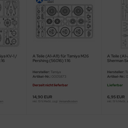
iya KV-1 /
A Teile (A1-A11) für Tamiya M26
A Teile (A1
:16
Pershing (56016) 1:16
Sherman Se
1:16
Hersteller:
Tamiya
Hersteller:
Ta
Artikel-Nr.:
0005873
Artikel-Nr.:
0
Derzeit nicht lieferbar
Lieferbar
14,90 EUR
6,95 EUR
ten
inkl. 19 % MwSt. zzgl.
Versandkosten
inkl. 19 % MwSt. 