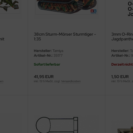
38cm Sturm-Mörser Sturmtiger -
3mm O-Ring
it
1:35
Jagdpanthe
Hersteller:
Tamiya
Hersteller:
Ta
Artikel-Nr.:
35177
Artikel-Nr.:
9
Sofort lieferbar
Derzeit nicht
41,95 EUR
1,50 EUR
ten
inkl. 19 % MwSt. zzgl.
Versandkosten
inkl. 19 % MwSt. 