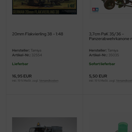
20mm Flakvierling 38 - 1:48
3,7cm PaK 35/36 -
Panzerabwehrkanone m
Besatzung - 1:35
Hersteller:
Tamiya
Hersteller:
Tamiya
Artikel-Nr.:
32554
Artikel-Nr.:
35035
Lieferbar
Sofort lieferbar
16,95 EUR
5,50 EUR
inkl. 19 % MwSt. zzgl.
Versandkosten
inkl. 19 % MwSt. zzgl.
Versandkos