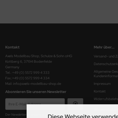
Kontakt
Mehr über...
Axels Modellbau Shop, Schulze & Sohn oHG
Versand- und Z
Kottberg 6, 37194 Bodenfelde
Datenschutzerk
Germany
Allgemeine Ges
Tel.: +49 (0) 5572 999 4 333
Kundeninforma
Fax.:+49 (0) 5572 999 4 334
Mail: info@axels-modellbau-shop.de
Impressum
Kontakt
Abonnieren Sie unseren Newsletter
Widerrufsbeleh
Widerrufsfor
Diese Webseite verwende
Der Newsletter ist kostenlos und kann jederzeit hier