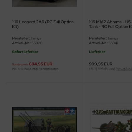
e Field Model 1:35
1:16 Leopard 2A6 (RC Full Option
1:16 M1A2 Abrams - US 
bre Model - 1:35
Kit)
Tank - RC Full Option K
ar Art / Glow 2B 1:35
Hersteller:
Tamiya
Hersteller:
Tamiya
Artikel-Nr.:
56020
Artikel-Nr.:
56041
nstige Hersteller
Sofort lieferbar
Lieferbar
kom 1:35
684,95 EUR
999,95 EUR
Sonderpreis
inkl. 19 % MwSt. zzgl.
Versandkos
inkl. 19 % MwSt. zzgl.
Versandkosten
miya 1:35
under Model 1:35
umpeter 1:35
ezda 1:35
behör Maßstab 1:35