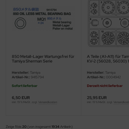
850 Metall-Lager Wartungsfrei für
A Teile (A1-A11) für Tam
Tamiya Sherman Serie
KV-2 (56028, 56030) 1
Hersteller:
Tamiya
Hersteller:
Tamiya
Artikel-Nr.:
9415794
Artikel-Nr.:
0004942
Sofort lieferbar
Derzeit nicht lieferbar
6,50 EUR
25,95 EUR
inkl. 19 % MwSt. zzgl.
Versandkosten
inkl. 19 % MwSt. zzgl.
Versandkos
Zeige
1
bis
20
(von insgesamt
1934
Artikeln)