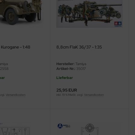
 Kurogane - 1:48
8,8cm FlaK 36/37 - 1:35
miya
Hersteller:
Tamiya
2558
Artikel-Nr.:
35017
bar
Lieferbar
25,95 EUR
zzgl.
Versandkosten
inkl. 19 % MwSt. zzgl.
Versandkosten