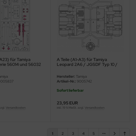
-A23) für Tamiya
A Teile (A1-A3) für Tamiya
rie 56014 und 56032
Leopard 2A6 / JGSDF Typ 10 /
M1A2 Abrams / Leopard 2A7V -
1:16
miya
Hersteller:
Tamiya
005837
Artikel-Nr.:
9005742
Sofort lieferbar
23,95 EUR
zzgl.
Versandkosten
inkl. 19 % MwSt. zzgl.
Versandkosten
1
2
3
4
5