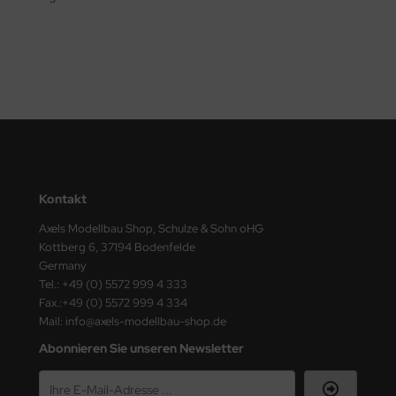
eat Wall Hobby
segawa
ller
 Models
bby 2000
bby Boss
Kontakt
Axels Modellbau Shop, Schulze & Sohn oHG
bby Craft
Kottberg 6, 37194 Bodenfelde
Germany
mbrol
Tel.: +49 (0) 5572 999 4 333
Fax.:+49 (0) 5572 999 4 334
LOVE KIT
Mail: info@axels-modellbau-shop.de
G Models
Abonnieren Sie unseren Newsletter
M