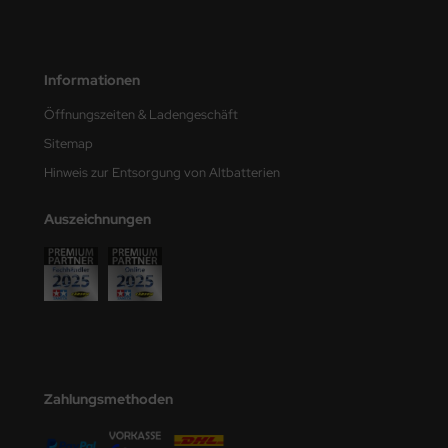
ster Box LTD
ster Tools
Informationen
ng Model
Öffnungszeiten & Ladengeschäft
liput
Sitemap
Hinweis zur Entsorgung von Altbatterien
niArt
Auszeichnungen
nicraft
rage Hobby
delcollect
ebius Models
Zahlungsmethoden
PC
. Hobby / Gunze Sangyo