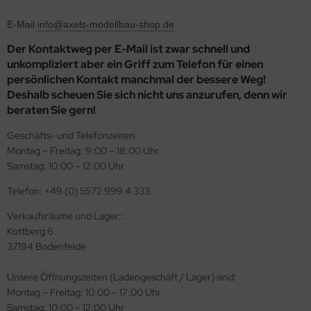
ler
E-Mail
info@axels-modellbau-shop.de
yhawk
Der Kontaktweg per E-Mail ist zwar schnell und
unkompliziert aber ein Griff zum Telefon für einen
rces of Valor / Waltersons
persönlichen Kontakt manchmal der bessere Weg!
Deshalb scheuen Sie sich nicht uns anzurufen, denn wir
re Hobby
beraten Sie gern!
Geschäfts- und Telefonzeiten:
eedom Model Kits
Montag – Freitag: 9:00 – 18:00 Uhr
jimi
Samstag: 10:00 – 12:00 Uhr
Telefon: +49 (0) 5572 999 4 333
ahleri
Verkaufsräume und Lager::
sPatch Models
Kottberg 6
37194 Bodenfelde
cko Models
Unsere Öffnungszeiten (Ladengeschäft / Lager) sind:
ow2B
Montag – Freitag: 10:00 – 17:00 Uhr
Samstag: 10:00 – 12:00 Uhr