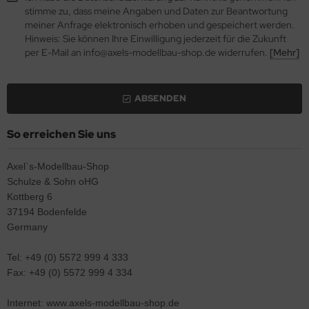
stimme zu, dass meine Angaben und Daten zur Beantwortung
meiner Anfrage elektronisch erhoben und gespeichert werden.
e Field Model 1:35
rson Modelsport
Hinweis: Sie können Ihre Einwilligung jederzeit für die Zukunft
per E-Mail an info@axels-modellbau-shop.de widerrufen.
[Mehr]
bre Model - 1:35
assy Hobby
ar Art / Glow 2B 1:35
MK
ABSENDEN
nstige Hersteller
eatex
So erreichen Sie uns
kom 1:35
s Werk
Axel`s-Modellbau-Shop
miya 1:35
luxe Materials
Schulze & Sohn oHG
Kottberg 6
under Model 1:35
ODELKITS
37194 Bodenfelde
Germany
umpeter 1:35
agon Models
Tel: +49 (0) 5572 999 4 333
ezda 1:35
uard
Fax: +49 (0) 5572 999 4 334
behör Maßstab 1:35
ergreen Scale Models
Internet: www.axels-modellbau-shop.de