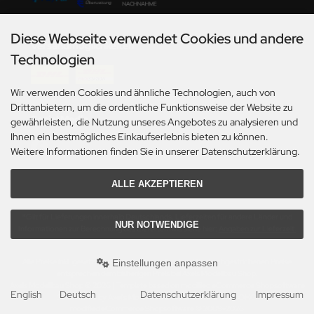
nu-Beemax
Diese Webseite verwendet Cookies und andere
Versandmöglichkeiten
nda-Hobby
Technologien
gasus Hobbies
Wir verwenden Cookies und ähnliche Technologien, auch von
Drittanbietern, um die ordentliche Funktionsweise der Website zu
atz Nunu
Social Media
gewährleisten, die Nutzung unseres Angebotes zu analysieren und
Ihnen ein bestmögliches Einkaufserlebnis bieten zu können.
usmodel
Weitere Informationen finden Sie in unserer Datenschutzerklärung.
ar Lights
ALLE AKZEPTIEREN
ntos Model
*Gilt für Lieferungen innerhalb Deutschlands. Lieferzeiten für andere Länder und
NUR NOTWENDIGE
Informationen zur Berechnung des Liefertermins siehe hier:
Angaben zur Lieferzeit.
vell
Alle Preise inkl. gesetzl. MwSt. zzgl.
Versandkosten
. Die durchgestrichenen Preise
Einstellungen anpassen
ich.Models
entsprechen dem bisherigen Preis bei Axels Modellbau Shop.
Axels Modellbau Shop © 2026 | Template based on modified eCommerce Shopsoftware
English
Deutsch
Datenschutzerklärung
Impressum
den
2025-2026 by Axel's Modellbau Shop Schulze & Sohn OHG
mod
ified eCommerce Shopsoftware © 2009-2026