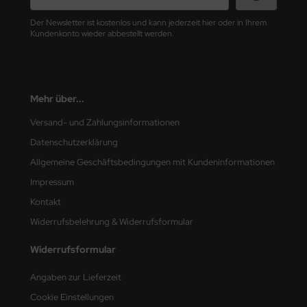
ini Model
Der Newsletter ist kostenlos und kann jederzeit hier oder in Ihrem
Kundenkonto wieder abbestellt werden.
leri
ata
Mehr über...
O Collections
Versand- und Zahlungsinformationen
NETIC
Datenschutzerklärung
Allgemeine Geschäftsbedingungen mit Kundeninformationen
tty Hawk Model
Impressum
tare
Kontakt
Widerrufsbelehrung & Widerrufsformular
ick
Widerrufsformular
gic Factory
Angaben zur Lieferzeit
ASTER
Cookie Einstellungen