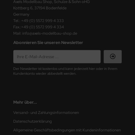
Axels Modellbau Shop, Schulze & Sohn oHG
Kottberg 6, 37194 Bodenfelde
e Field Model 1:35
rson Modelsport
Germany
Tel.: +49 (0) 5572 999 4 333
bre Model - 1:35
assy Hobby
Fax.:+49 (0) 5572 999 4 334
Mail: info@axels-modellbau-shop.de
ar Art / Glow 2B 1:35
MK
Abonnieren Sie unseren Newsletter
nstige Hersteller
eatex
kom 1:35
s Werk
Der Newsletter ist kostenlos und kann jederzeit hier oder in Ihrem
Kundenkonto wieder abbestellt werden.
miya 1:35
luxe Materials
under Model 1:35
ODELKITS
Mehr über...
umpeter 1:35
agon Models
Versand- und Zahlungsinformationen
ezda 1:35
uard
Datenschutzerklärung
behör Maßstab 1:35
ergreen Scale Models
Allgemeine Geschäftsbedingungen mit Kundeninformationen