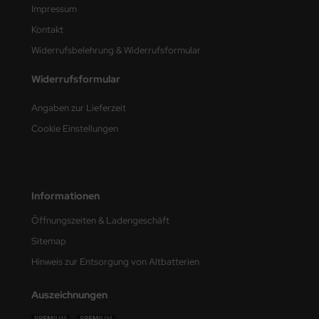
Impressum
ler
Kontakt
yhawk
Widerrufsbelehrung & Widerrufsformular
rces of Valor / Waltersons
Widerrufsformular
Angaben zur Lieferzeit
re Hobby
Cookie Einstellungen
eedom Model Kits
jimi
Informationen
ahleri
Öffnungszeiten & Ladengeschäft
sPatch Models
Sitemap
cko Models
Hinweis zur Entsorgung von Altbatterien
ow2B
Auszeichnungen