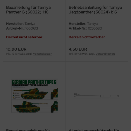
e Field Model
Bauanleitung für Tamiya
Betriebsanleitung für Tamiya
Panther G (56022) 1:16
Jagdpanther (56024) 1:16
bre Model
Hersteller:
Tamiya
Hersteller:
Tamiya
Artikel-Nr.:
1050613
Artikel-Nr.:
1050680
HUMO-Kits
Derzeit nicht lieferbar
Derzeit nicht lieferbar
unkmodels
10,90 EUR
4,50 EUR
inkl. 19 % MwSt. zzgl.
Versandkosten
inkl. 19 % MwSt. zzgl.
Versandkosten
ar Art
ecial Hobby
ar-Decals
yata
kom
miya
Bemalungsanleitung für
Aluminiumgeschützrohr für