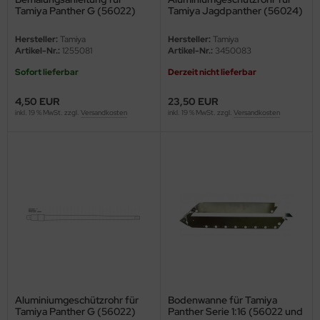
undermodel
Tamiya Panther G (56022)
Tamiya Jagdpanther (56024)
1:16
1:16
ger Model
Hersteller:
Tamiya
Hersteller:
Tamiya
Artikel-Nr.:
1255081
Artikel-Nr.:
3450083
umpeter
Sofort lieferbar
Derzeit nicht lieferbar
lejo
4,50 EUR
23,50 EUR
inkl. 19 % MwSt. zzgl.
Versandkosten
inkl. 19 % MwSt. zzgl.
Versandkosten
spid Models
ezda
Aluminiumgeschützrohr für
Bodenwanne für Tamiya
Tamiya Panther G (56022)
Panther Serie 1:16 (56022 und