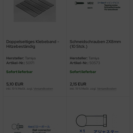
ler
yhawk
rces of Valor / Waltersons
Doppelseitiges Klebeband -
Schneidschrauben 2X8mm
re Hobby
Hitzebeständig
(10 Stck.)
eedom Model Kits
Hersteller:
Tamiya
Hersteller:
Tamiya
Artikel-Nr.:
50171
Artikel-Nr.:
50573
jimi
Sofort lieferbar
Sofort lieferbar
ahleri
5,10 EUR
2,15 EUR
inkl. 19 % MwSt. zzgl.
Versandkosten
inkl. 19 % MwSt. zzgl.
Versandkosten
sPatch Models
cko Models
ow2B