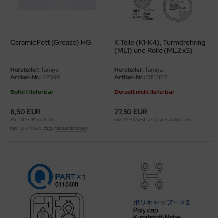
ini Model
leri
Ceramic Fett (Grease) HG
K Teile (K1-K4), Turmdrehring
(ML1) und Rolle (ML2 x3)
ata
Hersteller:
Tamiya
Hersteller:
Tamiya
Artikel-Nr.:
87099
Artikel-Nr.:
0115307
O Collections
Sofort lieferbar
Derzeit nicht lieferbar
NETIC
8,50 EUR
27,50 EUR
tty Hawk Model
85,00 EUR pro 100g
inkl. 19 % MwSt. zzgl.
Versandkosten
inkl. 19 % MwSt. zzgl.
Versandkosten
tare
ick
gic Factory
ASTER