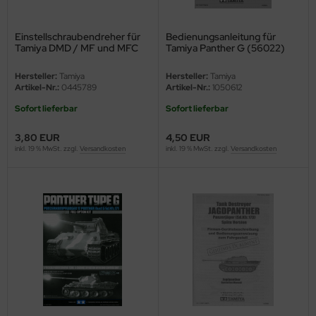
nu-Beemax
Einstellschraubendreher für
Bedienungsanleitung für
Tamiya DMD / MF und MFC
Tamiya Panther G (56022)
nda-Hobby
Einheiten
1:16
Hersteller:
Tamiya
Hersteller:
Tamiya
gasus Hobbies
Artikel-Nr.:
0445789
Artikel-Nr.:
1050612
Sofort lieferbar
Sofort lieferbar
atz Nunu
3,80 EUR
4,50 EUR
usmodel
inkl. 19 % MwSt. zzgl.
Versandkosten
inkl. 19 % MwSt. zzgl.
Versandkosten
ar Lights
ntos Model
vell
ich.Models
den