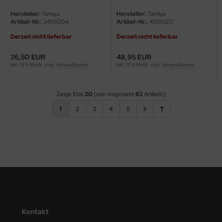
1:16
56024)
Hersteller:
Tamiya
Hersteller:
Tamiya
Artikel-Nr.:
3456004
Artikel-Nr.:
4005120
Derzeit nicht lieferbar
Derzeit nicht lieferbar
26,50 EUR
48,95 EUR
inkl. 19 % MwSt. zzgl.
Versandkosten
inkl. 19 % MwSt. zzgl.
Versandkosten
Zeige
1
bis
20
(von insgesamt
82
Artikeln)
1
2
3
4
5
Kontakt