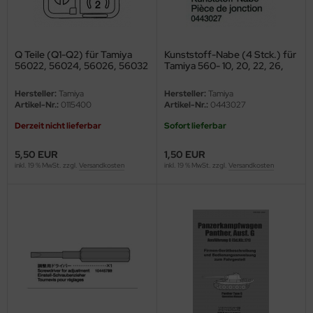
ster Box LTD
ster Tools
Q Teile (Q1-Q2) für Tamiya
Kunststoff-Nabe (4 Stck.) für
56022, 56024, 56026, 56032
Tamiya 560- 10, 20, 22, 26,
ng Model
1:16
28, 30, 32
Hersteller:
Tamiya
Hersteller:
Tamiya
liput
Artikel-Nr.:
0115400
Artikel-Nr.:
0443027
Derzeit nicht lieferbar
Sofort lieferbar
niArt
5,50 EUR
1,50 EUR
nicraft
inkl. 19 % MwSt. zzgl.
Versandkosten
inkl. 19 % MwSt. zzgl.
Versandkosten
rage Hobby
delcollect
ebius Models
PC
. Hobby / Gunze Sangyo