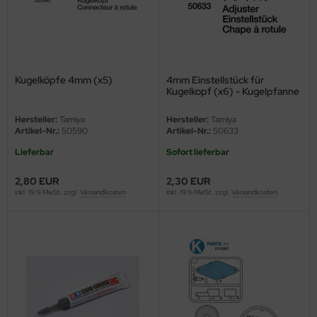
eat Wall Hobby
segawa
ller
Kugelköpfe 4mm (x5)
4mm Einstellstück für
Kugelkopf (x6) - Kugelpfanne
 Models
Hersteller:
Tamiya
Hersteller:
Tamiya
bby 2000
Artikel-Nr.:
50590
Artikel-Nr.:
50633
Lieferbar
Sofort lieferbar
bby Boss
2,80 EUR
2,30 EUR
bby Craft
inkl. 19 % MwSt. zzgl.
Versandkosten
inkl. 19 % MwSt. zzgl.
Versandkosten
mbrol
LOVE KIT
G Models
M