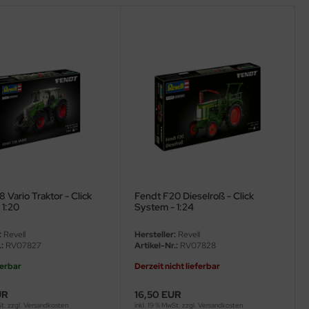
 Vario Traktor - Click
Fendt F20 Dieselroß - Click
 1:20
System - 1:24
:
Revell
Hersteller:
Revell
:
RV07827
Artikel-Nr.:
RV07828
ferbar
Derzeit nicht lieferbar
UR
16,50 EUR
St. zzgl.
Versandkosten
inkl. 19 % MwSt. zzgl.
Versandkosten