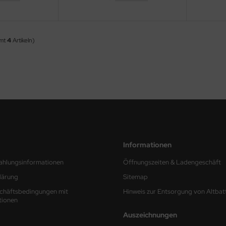
amt
4
Artikeln)
Informationen
ahlungsinformationen
Öffnungszeiten & Ladengeschäft
lärung
Sitemap
chäftsbedingungen mit
Hinweis zur Entsorgung von Altbat
tionen
Auszeichnungen