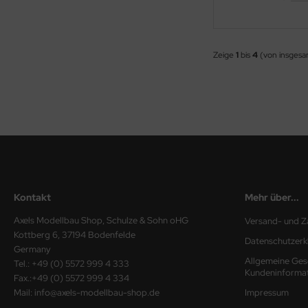
e Field Model 1:35
rson Modelsport
Zeige
1
bis
4
(von insges
bre Model - 1:35
assy Hobby
ar Art / Glow 2B 1:35
MK
nstige Hersteller
eatex
kom 1:35
s Werk
miya 1:35
luxe Materials
Kontakt
Mehr über...
under Model 1:35
ODELKITS
Axels Modellbau Shop, Schulze & Sohn oHG
Versand- und Z
umpeter 1:35
Kottberg 6, 37194 Bodenfelde
agon Models
Datenschutzerk
Germany
Allgemeine Ges
ezda 1:35
Tel.: +49 (0) 5572 999 4 333
uard
Kundeninforma
Fax.:+49 (0) 5572 999 4 334
Mail: info@axels-modellbau-shop.de
Impressum
behör Maßstab 1:35
ergreen Scale Models