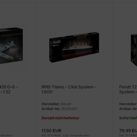
109 G-6 -
RMS Titanic - Click System -
Fendt 728
- 1:32
1:600
System -
Hersteller:
Revell
Hersteller
3
Artikel-Nr.:
RV05497
Artikel-Nr.
Derzeit nicht lieferbar
Sofort lie
17,50 EUR
79,95 E
ndkosten
inkl. 19 % MwSt. zzgl.
Versandkosten
inkl. 19 % Mw