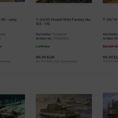
40 - early
T-34/85 Modell 1944 Factory No.
T-34/76 M
183 - 1:16
dels
Hersteller:
Trumpeter
Hersteller
2
Artikel-Nr.:
TRU00902
Artikel-Nr.
ar
Lieferbar
Derzeit ni
99,95 EUR
99,95 E
ndkosten
inkl. 19 % MwSt. zzgl.
Versandkosten
inkl. 19 % Mw