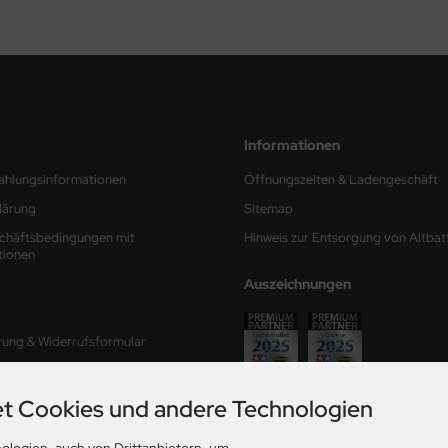
Informationen
ahlungsinformationen
Öffnungszeiten & Ladengeschäft
lärung
Sitemap
chäftsbedingungen mit
Hinweis zur Entsorgung von Altbat
tionen
Auszeichnungen
rung & Widerrufsformular
mular
t Cookies und andere Technologien
ferzeit