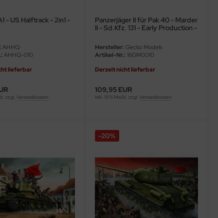
 - US Halftrack - 2in1 -
Panzerjäger II für Pak 40 - Marder
II - Sd.Kfz. 131 - Early Production -
1:16
:
AHHQ
Hersteller:
Gecko Models
:
AHHQ-010
Artikel-Nr.:
16GM0010
cht lieferbar
Derzeit nicht lieferbar
EUR
109,95 EUR
St. zzgl.
Versandkosten
inkl. 19 % MwSt. zzgl.
Versandkosten
-20%