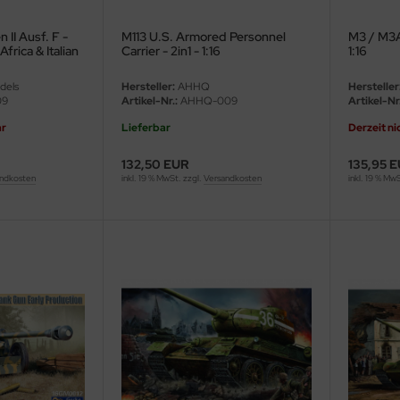
II Ausf. F -
M113 U.S. Armored Personnel
M3 / M3A1
Africa & Italian
Carrier - 2in1 - 1:16
1:16
dels
Hersteller:
AHHQ
Hersteller
09
Artikel-Nr.:
AHHQ-009
Artikel-Nr.
ar
Lieferbar
Derzeit ni
132,50 EUR
135,95 
ndkosten
inkl. 19 % MwSt. zzgl.
Versandkosten
inkl. 19 % Mw