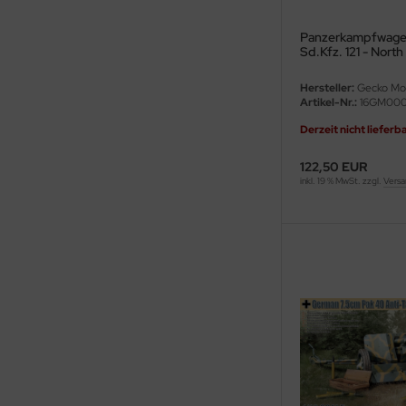
ler
Panzerkampfwagen 
Sd.Kfz. 121 - North 
yhawk
Front - 1:16
Hersteller:
Gecko Mo
rces of Valor / Waltersons
Artikel-Nr.:
16GM00
Derzeit nicht lieferb
re Hobby
122,50 EUR
eedom Model Kits
inkl. 19 % MwSt. zzgl.
Versa
jimi
ahleri
sPatch Models
cko Models
ow2B