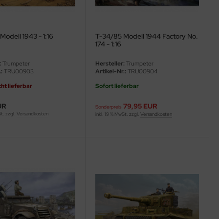
odell 1943 - 1:16
T-34/85 Modell 1944 Factory No.
174 - 1:16
:
Trumpeter
Hersteller:
Trumpeter
:
TRU00903
Artikel-Nr.:
TRU00904
cht lieferbar
Sofort lieferbar
UR
79,95 EUR
Sonderpreis
St. zzgl.
Versandkosten
inkl. 19 % MwSt. zzgl.
Versandkosten