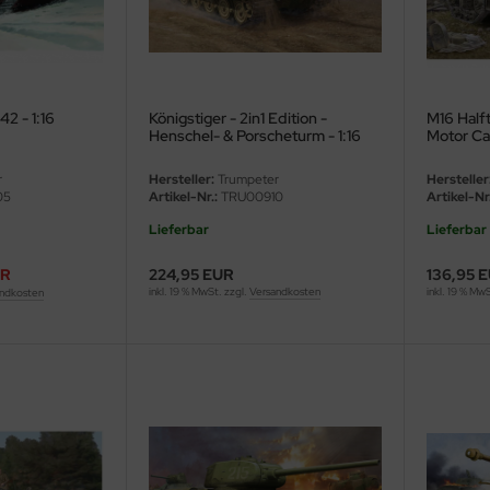
2 - 1:16
Königstiger - 2in1 Edition -
M16 Half
Henschel- & Porscheturm - 1:16
Motor Car
r
Hersteller:
Trumpeter
Hersteller
05
Artikel-Nr.:
TRU00910
Artikel-Nr.
Lieferbar
Lieferbar
UR
224,95 EUR
136,95 
inkl. 19 % MwSt. zzgl.
Versandkosten
inkl. 19 % Mw
ndkosten