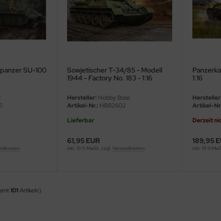
dpanzer SU-100
Sowjetischer T-34/85 - Modell
Panzerka
1944 - Factory No. 183 - 1:16
1:16
r
Hersteller:
Hobby Boss
Hersteller
5
Artikel-Nr.:
HB82602
Artikel-Nr.
Lieferbar
Derzeit ni
61,95 EUR
189,95 
ndkosten
inkl. 19 % MwSt. zzgl.
Versandkosten
inkl. 19 % Mw
samt
101
Artikeln)