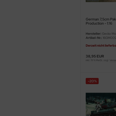
eat Wall Hobby
segawa
German 7,5cm Pak 
Production - 1:16
ller
Hersteller:
Gecko Mo
 Models
Artikel-Nr.:
16GM001
Derzeit nicht lieferb
bby 2000
38,95 EUR
bby Boss
inkl. 19 % MwSt. zzgl.
Versa
bby Craft
mbrol
-20%
LOVE KIT
G Models
M