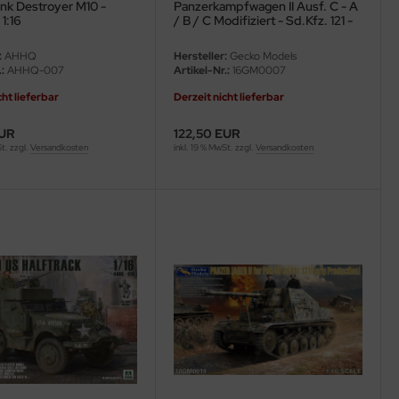
ank Destroyer M10 -
Panzerkampfwagen II Ausf. C - A
 1:16
/ B / C Modifiziert - Sd.Kfz. 121 -
Frankreich Feldzug - 1:16
:
AHHQ
Hersteller:
Gecko Models
:
AHHQ-007
Artikel-Nr.:
16GM0007
cht lieferbar
Derzeit nicht lieferbar
EUR
122,50 EUR
St. zzgl.
Versandkosten
inkl. 19 % MwSt. zzgl.
Versandkosten