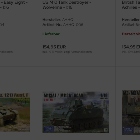
 Easy Eight -
US M10 Tank Destroyer -
British T
 1:16
Wolverine - 1:16
Achilles -
Hersteller:
AHHQ
Hersteller
04
Artikel-Nr.:
AHHQ-006
Artikel-Nr.
Lieferbar
Derzeit ni
154,95 EUR
154,95 
ndkosten
inkl. 19 % MwSt. zzgl.
Versandkosten
inkl. 19 % Mw