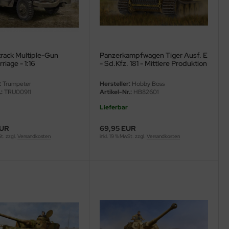
track Multiple-Gun
Panzerkampfwagen Tiger Ausf. E
riage - 1:16
- Sd.Kfz. 181 - Mittlere Produktion
- 1:16
:
Trumpeter
Hersteller:
Hobby Boss
:
TRU00911
Artikel-Nr.:
HB82601
Lieferbar
EUR
69,95 EUR
St. zzgl.
Versandkosten
inkl. 19 % MwSt. zzgl.
Versandkosten