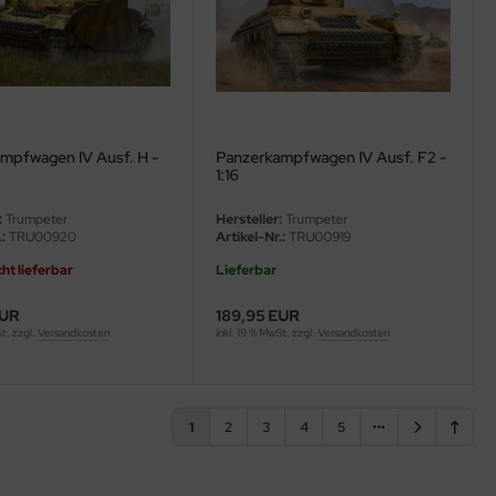
mpfwagen IV Ausf. H -
Panzerkampfwagen IV Ausf. F2 -
1:16
:
Trumpeter
Hersteller:
Trumpeter
:
TRU00920
Artikel-Nr.:
TRU00919
cht lieferbar
Lieferbar
EUR
189,95 EUR
St. zzgl.
Versandkosten
inkl. 19 % MwSt. zzgl.
Versandkosten
1
2
3
4
5