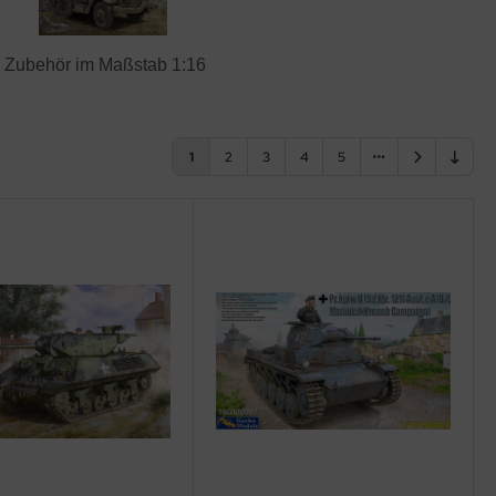
nd Zubehör im Maßstab 1:16
1
2
3
4
5