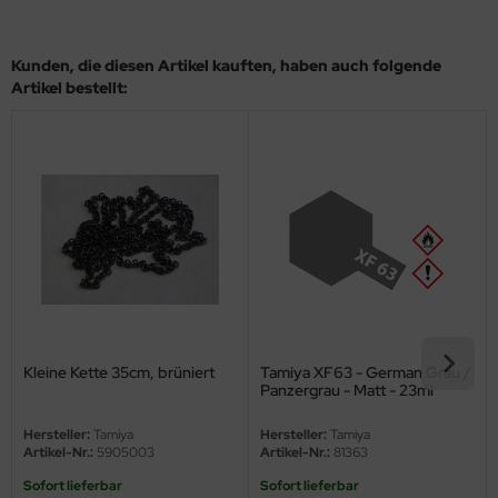
ini Model
Kunden, die diesen Artikel kauften, haben auch folgende
leri
Artikel bestellt:
ata
O Collections
NETIC
tty Hawk Model
tare
ick
Kleine Kette 35cm, brüniert
Tamiya XF63 - German Grau /
Panzergrau - Matt - 23ml
gic Factory
Hersteller:
Tamiya
Hersteller:
Tamiya
Artikel-Nr.:
5905003
Artikel-Nr.:
81363
ASTER
Sofort lieferbar
Sofort lieferbar