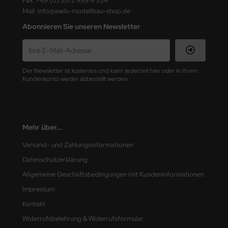
Fax.:+49 (0) 5572 999 4 334
e Field Model
Mail: info@axels-modellbau-shop.de
Abonnieren Sie unseren Newsletter
bre Model
HUMO-Kits
Der Newsletter ist kostenlos und kann jederzeit hier oder in Ihrem
unkmodels
Kundenkonto wieder abbestellt werden.
ar Art
ecial Hobby
Mehr über...
ar-Decals
Versand- und Zahlungsinformationen
Datenschutzerklärung
yata
Allgemeine Geschäftsbedingungen mit Kundeninformationen
kom
Impressum
Kontakt
miya
Widerrufsbelehrung & Widerrufsformular