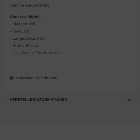
Gummis ausgestattet.
ler
Über das Modell:
yhawk
- Maßstab 1:16
- Teile: 390+
rces of Valor / Waltersons
- Länge: 50,239 cm
- Breite: 18,8 cm
re Hobby
- Inkl. Metall / Fotoätzteilen
eedom Model Kits
jimi
Artikeldatenblatt drucken
ahleri
HERSTELLER INFORMATIONEN
sPatch Models
cko Models
ow2B