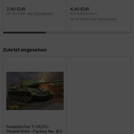
ster Box LTD
3,90 EUR
4,40 EUR
inkl. 19 % MwSt. zzgl.
Versandkosten
19,13 EUR pro 100ml
ster Tools
inkl. 19 % MwSt. zzgl.
Versandkosten
ng Model
liput
Zuletzt angesehen
niArt
nicraft
rage Hobby
delcollect
ebius Models
PC
Sowjetischer T-34/85 -
Modell 1944 - Factory No. 183
. Hobby / Gunze Sangyo