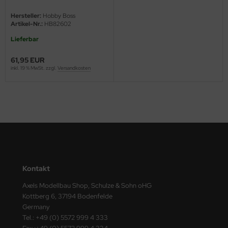
- 1:16
Hersteller:
Hobby Boss
nu-Beemax
Artikel-Nr.:
HB82602
Lieferbar
nda-Hobby
61,95 EUR
gasus Hobbies
inkl. 19 % MwSt. zzgl.
Versandkosten
atz Nunu
usmodel
ar Lights
ntos Model
Kontakt
vell
Axels Modellbau Shop, Schulze & Sohn oHG
ich.Models
Kottberg 6, 37194 Bodenfelde
Germany
den
Tel.: +49 (0) 5572 999 4 333