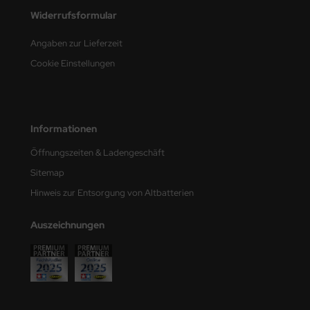
undermodel
Widerrufsformular
ger Model
Angaben zur Lieferzeit
umpeter
Cookie Einstellungen
lejo
spid Models
Informationen
ezda
Öffnungszeiten & Ladengeschäft
Sitemap
Hinweis zur Entsorgung von Altbatterien
Auszeichnungen