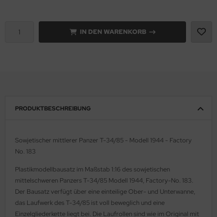
e Field Model 1:35
rson Modelsport
IN DEN WARENKORB
bre Model - 1:35
assy Hobby
ar Art / Glow 2B 1:35
MK
nstige Hersteller
eatex
kom 1:35
s Werk
PRODUKTBESCHREIBUNG
miya 1:35
luxe Materials
Sowjetischer mittlerer Panzer T-34/85 - Modell 1944 - Factory
under Model 1:35
ODELKITS
No. 183
umpeter 1:35
agon Models
Plastikmodellbausatz im Maßstab 1:16 des sowjetischen
mittelschweren Panzers T-34/85 Modell 1944, Factory-No. 183.
ezda 1:35
uard
Der Bausatz verfügt über eine einteilige Ober- und Unterwanne,
das Laufwerk des T-34/85 ist voll beweglich und eine
behör Maßstab 1:35
ergreen Scale Models
Einzelgliederkette liegt bei. Die Laufrollen sind wie im Original mit