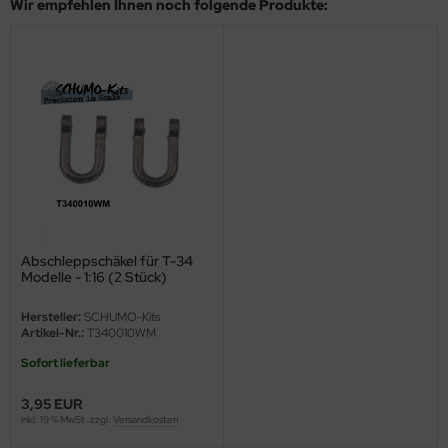
Wir empfehlen Ihnen noch folgende Produkte:
eat Wall Hobby
segawa
ller
 Models
bby 2000
bby Boss
Abschleppschäkel für T-34
bby Craft
Modelle - 1:16 (2 Stück)
mbrol
Hersteller:
SCHUMO-Kits
Artikel-Nr.:
T340010WM
LOVE KIT
Sofort lieferbar
G Models
3,95 EUR
inkl. 19 % MwSt. zzgl.
Versandkosten
M