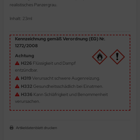
realistisches Panzergrau.
ler
Inhalt: 23ml
yhawk
rces of Valor / Waltersons
Kennzeichnung gemäß Verordnung (EG) Nr.
1272/2008
re Hobby
Achtung
eedom Model Kits
H226
Flüssigkeit und Dampf
entzündbar.
jimi
H319
Verursacht schwere Augenreizung.
H332
Gesundheitsschädlich bei Einatmen.
ahleri
H336
Kann Schläfrigkeit und Benommenheit
verursachen.
sPatch Models
cko Models
Artikeldatenblatt drucken
ow2B