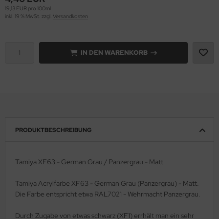
19,13 EUR pro 100ml
inkl. 19 % MwSt. zzgl.
Versandkosten
e Field Model 1:35
rson Modelsport
bre Model - 1:35
assy Hobby
IN DEN WARENKORB
ar Art / Glow 2B 1:35
MK
nstige Hersteller
eatex
kom 1:35
s Werk
miya 1:35
luxe Materials
PRODUKTBESCHREIBUNG
under Model 1:35
ODELKITS
Tamiya XF63 - German Grau / Panzergrau - Matt
umpeter 1:35
agon Models
Tamiya Acrylfarbe XF63 - German Grau (Panzergrau) - Matt.
ezda 1:35
uard
Die Farbe entspricht etwa RAL7021 - Wehrmacht Panzergrau.
behör Maßstab 1:35
ergreen Scale Models
Durch Zugabe von etwas schwarz (XF1) errhält man ein sehr