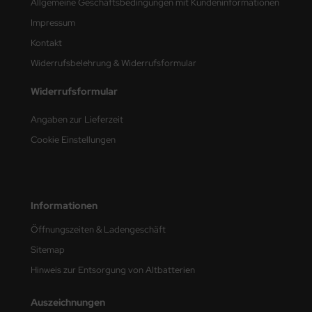
Allgemeine Geschäftsbedingungen mit Kundeninformationen
e Field Model
Impressum
Kontakt
bre Model
Widerrufsbelehrung & Widerrufsformular
HUMO-Kits
Widerrufsformular
unkmodels
Angaben zur Lieferzeit
ar Art
Cookie Einstellungen
ecial Hobby
ar-Decals
Informationen
yata
Öffnungszeiten & Ladengeschäft
Sitemap
kom
Hinweis zur Entsorgung von Altbatterien
miya
Auszeichnungen