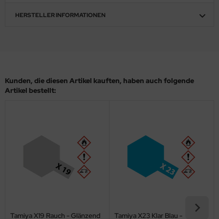
eat Wall Hobby
HERSTELLER INFORMATIONEN
segawa
ller
 Models
Kunden, die diesen Artikel kauften, haben auch folgende
bby 2000
Artikel bestellt:
bby Boss
bby Craft
mbrol
LOVE KIT
G Models
M
Tamiya X19 Rauch - Glänzend
Tamiya X23 Klar Blau -