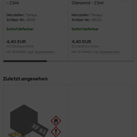
- 23ml
Glänzend - 23ml
ini Model
Hersteller:
Tamiya
Hersteller:
Tamiya
Artikel-Nr.:
81019
Artikel-Nr.:
81023
leri
Sofort lieferbar
Sofort lieferbar
ata
4,40 EUR
4,40 EUR
19,13 EUR pro 100ml
19,13 EUR pro 100ml
O Collections
inkl. 19 % MwSt. zzgl.
Versandkosten
inkl. 19 % MwSt. zzgl.
Versandkosten
NETIC
tty Hawk Model
Zuletzt angesehen
tare
ick
gic Factory
ASTER