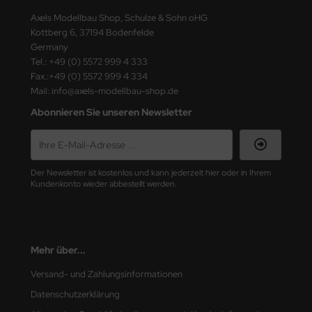
Axels Modellbau Shop, Schulze & Sohn oHG
nu-Beemax
Kottberg 6, 37194 Bodenfelde
Germany
nda-Hobby
Tel.: +49 (0) 5572 999 4 333
Fax.:+49 (0) 5572 999 4 334
gasus Hobbies
Mail: info@axels-modellbau-shop.de
Abonnieren Sie unseren Newsletter
atz Nunu
usmodel
Der Newsletter ist kostenlos und kann jederzeit hier oder in Ihrem
ar Lights
Kundenkonto wieder abbestellt werden.
ntos Model
vell
Mehr über...
ich.Models
Versand- und Zahlungsinformationen
Datenschutzerklärung
den