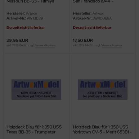
Missouri BB-63 - Tamiya
San Francisco 1944 -
78018 - 1:350
Trumpeter 05310 - 1:350
Hersteller:
Artwox
Hersteller:
Artwox
Artikel-Nr.:
AW10039
Artikel-Nr.:
AW10068A
Derzeit nicht lieferbar
Derzeit nicht lieferbar
29,95 EUR
17,50 EUR
inkl. 19 % MwSt. zzgl.
Versandkosten
inkl. 19 % MwSt. zzgl.
Versandkosten
Holzdeck Blau für 1:350 USS
Holzdeck Blau für 1:350 USS
Texas BB-35 - Trumpeter
Yorktown CV-5 - Merit 65301 -
05340 - 1:350
1:350