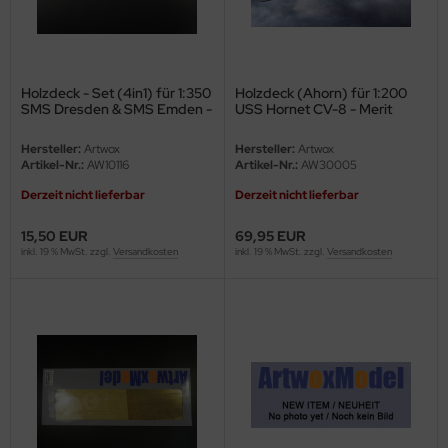
Holzdeck - Set (4in1) für 1:350
Holzdeck (Ahorn) für 1:200
SMS Dresden & SMS Emden -
USS Hornet CV-8 - Merit
Revell 05500
62001 - 1:200
Hersteller:
Artwox
Hersteller:
Artwox
Artikel-Nr.:
AW10116
Artikel-Nr.:
AW30005
Derzeit nicht lieferbar
Derzeit nicht lieferbar
15,50 EUR
69,95 EUR
inkl. 19 % MwSt. zzgl.
Versandkosten
inkl. 19 % MwSt. zzgl.
Versandkosten