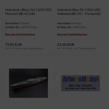
Holzdeck (Blau) für 1:200 USS
Holzdeck Blau für 1:350 USS
Missouri BB-63 inkl.
Alabama BB-60 - Trumpeter
Fotoätzteilen - Trumpeter
05307 - 1:350
03705 - 1:200
Hersteller:
Artwox
Hersteller:
Artwox
Artikel-Nr.:
AW30004A
Artikel-Nr.:
AW10054
Derzeit nicht lieferbar
Derzeit nicht lieferbar
77,90 EUR
23,50 EUR
inkl. 19 % MwSt. zzgl.
Versandkosten
inkl. 19 % MwSt. zzgl.
Versandkosten