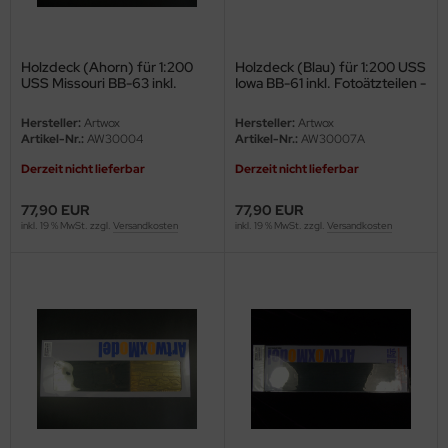
Holzdeck (Ahorn) für 1:200
Holzdeck (Blau) für 1:200 USS
USS Missouri BB-63 inkl.
Iowa BB-61 inkl. Fotoätzteilen -
Fotoätzteilen - Trumpeter
Trumpeter 03706 - 1:200
03705 - 1:200
Hersteller:
Artwox
Hersteller:
Artwox
Artikel-Nr.:
AW30004
Artikel-Nr.:
AW30007A
Derzeit nicht lieferbar
Derzeit nicht lieferbar
77,90 EUR
77,90 EUR
inkl. 19 % MwSt. zzgl.
Versandkosten
inkl. 19 % MwSt. zzgl.
Versandkosten