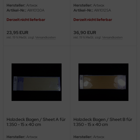
Hersteller:
Artwox
Hersteller:
Artwox
Artikel-Nr.:
AW10130A
Artikel-Nr.:
AW10125A
Derzeit nicht lieferbar
Derzeit nicht lieferbar
23,95 EUR
36,90 EUR
inkl. 19 % MwSt. zzgl.
Versandkosten
inkl. 19 % MwSt. zzgl.
Versandkosten
Holzdeck Bogen / Sheet A für
Holzdeck Bogen / Sheet B für
1:350 - 15 x 40 cm
1:350 - 15 x 40 cm
Hersteller:
Artwox
Hersteller:
Artwox