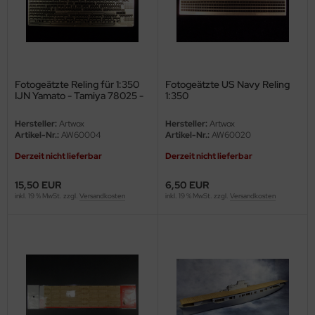
Fotogeätzte Reling für 1:350
Fotogeätzte US Navy Reling
IJN Yamato - Tamiya 78025 -
1:350
1:350
Hersteller:
Artwox
Hersteller:
Artwox
Artikel-Nr.:
AW60004
Artikel-Nr.:
AW60020
Derzeit nicht lieferbar
Derzeit nicht lieferbar
15,50 EUR
6,50 EUR
inkl. 19 % MwSt. zzgl.
Versandkosten
inkl. 19 % MwSt. zzgl.
Versandkosten