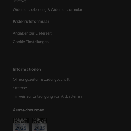
Kontakt
ini Model
Widerrufsbelehrung & Widerrufsformular
Widerrufsformular
leri
Angaben zur Lieferzeit
ata
Cookie Einstellungen
O Collections
NETIC
Informationen
tty Hawk Model
Öffnungszeiten & Ladengeschäft
tare
Sitemap
Hinweis zur Entsorgung von Altbatterien
ick
gic Factory
Auszeichnungen
ASTER