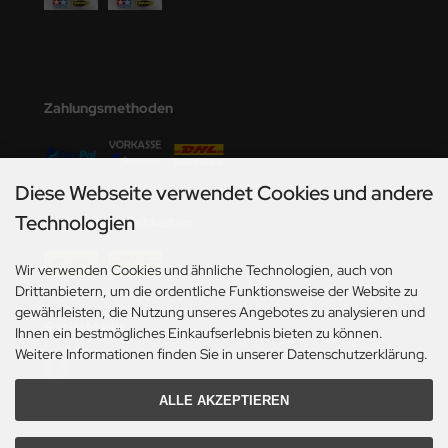
ster Box LTD
ster Tools
ng Model
Zahlungsmethoden
liput
niArt
Diese Webseite verwendet Cookies und andere
Technologien
Versandmöglichkeiten
nicraft
Wir verwenden Cookies und ähnliche Technologien, auch von
rage Hobby
Drittanbietern, um die ordentliche Funktionsweise der Website zu
gewährleisten, die Nutzung unseres Angebotes zu analysieren und
delcollect
Social Media
Ihnen ein bestmögliches Einkaufserlebnis bieten zu können.
Weitere Informationen finden Sie in unserer Datenschutzerklärung.
ebius Models
PC
ALLE AKZEPTIEREN
. Hobby / Gunze Sangyo