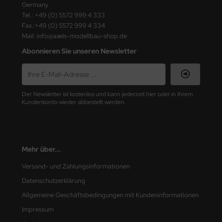
eat Wall Hobby
Germany
Tel.: +49 (0) 5572 999 4 333
segawa
Fax.:+49 (0) 5572 999 4 334
Mail: info@axels-modellbau-shop.de
ller
Abonnieren Sie unseren Newsletter
 Models
bby 2000
Der Newsletter ist kostenlos und kann jederzeit hier oder in Ihrem
Kundenkonto wieder abbestellt werden.
bby Boss
bby Craft
Mehr über...
mbrol
Versand- und Zahlungsinformationen
LOVE KIT
Datenschutzerklärung
G Models
Allgemeine Geschäftsbedingungen mit Kundeninformationen
Impressum
M