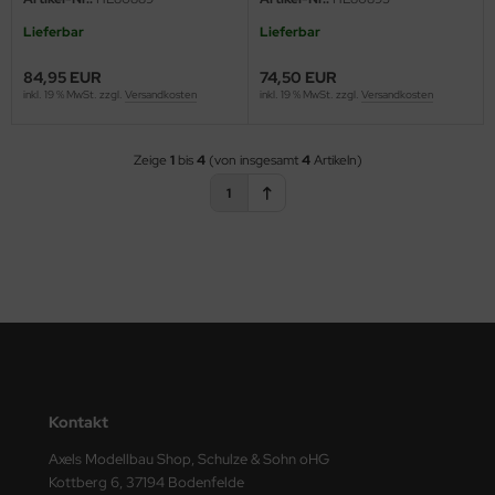
ler
Lieferbar
Lieferbar
yhawk
84,95 EUR
74,50 EUR
inkl. 19 % MwSt. zzgl.
Versandkosten
inkl. 19 % MwSt. zzgl.
Versandkosten
rces of Valor / Waltersons
Zeige
1
bis
4
(von insgesamt
4
Artikeln)
re Hobby
1
eedom Model Kits
jimi
ahleri
sPatch Models
cko Models
Kontakt
ow2B
Axels Modellbau Shop, Schulze & Sohn oHG
Kottberg 6, 37194 Bodenfelde