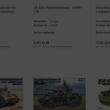
tzrohr für
US 10in1 Rationskartons - WWII -
Geschütz
oduktion -
1:35
Leopard
35
Hersteller:
Tamiya
Hersteller
Artikel-Nr.:
12689
Artikel-Nr.
Sofort lieferbar
Sofort lie
3,60 EUR
17,50 EU
ndkosten
inkl. 19 % MwSt. zzgl.
Versandkosten
inkl. 19 % Mw