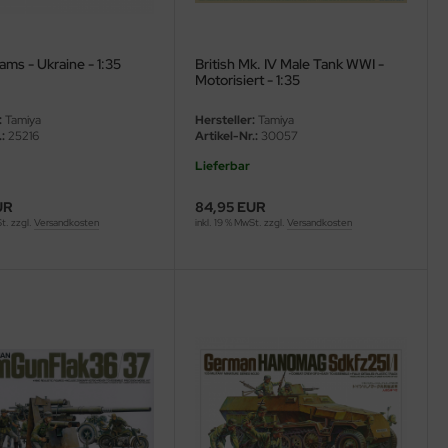
ms - Ukraine - 1:35
British Mk. IV Male Tank WWI -
Motorisiert - 1:35
:
Tamiya
Hersteller:
Tamiya
:
25216
Artikel-Nr.:
30057
Lieferbar
UR
84,95 EUR
St. zzgl.
Versandkosten
inkl. 19 % MwSt. zzgl.
Versandkosten