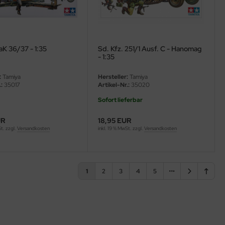
aK 36/37 - 1:35
Sd. Kfz. 251/1 Ausf. C - Hanomag
- 1:35
:
Tamiya
Hersteller:
Tamiya
:
35017
Artikel-Nr.:
35020
Sofort lieferbar
UR
18,95 EUR
St. zzgl.
Versandkosten
inkl. 19 % MwSt. zzgl.
Versandkosten
1
2
3
4
5