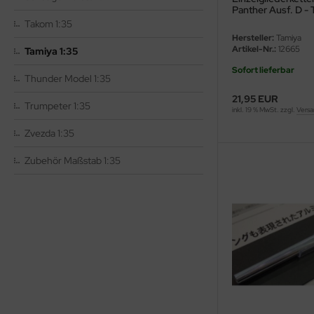
Panther Ausf. D -
ler
1:35
Takom 1:35
Hersteller:
Tamiya
yhawk
Artikel-Nr.:
12665
Tamiya 1:35
Sofort lieferbar
rces of Valor / Waltersons
Thunder Model 1:35
21,95 EUR
Trumpeter 1:35
re Hobby
inkl. 19 % MwSt. zzgl.
Versa
Zvezda 1:35
eedom Model Kits
Zubehör Maßstab 1:35
jimi
ahleri
sPatch Models
cko Models
ow2B