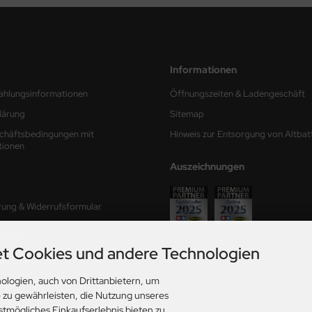
Informationen
ahlungsinformationen
Öffnungszeiten & Ladengeschäft
lärung
Sitemap
chäftsbedingungen mit
Hinweis zur Entsorgung von Altbat
tionen
Auszeichnungen
rung & Widerrufsformular
mular
t Cookies und andere Technologien
ferzeit
ologien, auch von Drittanbietern, um
ungen
e zu gewährleisten, die Nutzung unseres
stmögliches Einkaufserlebnis bieten zu