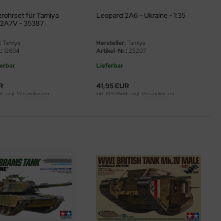
rohrset für Tamiya
Leopard 2A6 - Ukraine - 1:35
 2A7V - 35387
:
Tamiya
Hersteller:
Tamiya
:
12694
Artikel-Nr.:
25207
ferbar
Lieferbar
R
41,95 EUR
St. zzgl.
Versandkosten
inkl. 19 % MwSt. zzgl.
Versandkosten