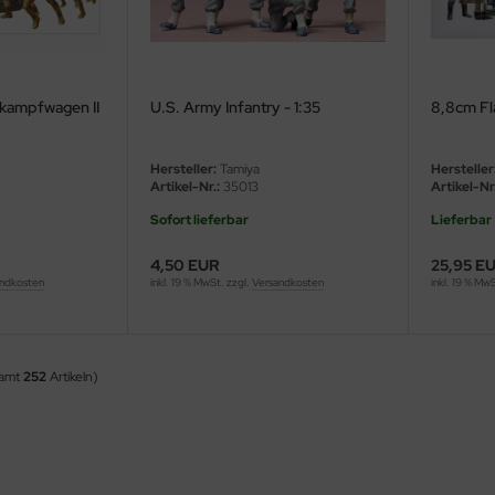
rkampfwagen II
U.S. Army Infantry - 1:35
8,8cm Fl
Hersteller:
Tamiya
Hersteller
Artikel-Nr.:
35013
Artikel-Nr.
Sofort lieferbar
Lieferbar
4,50 EUR
25,95 E
ndkosten
inkl. 19 % MwSt. zzgl.
Versandkosten
inkl. 19 % Mw
samt
252
Artikeln)