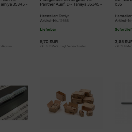
 Tamiya 35345 -
Panther Ausf. D - Tamiya 35345 -
1:35
1:35
Hersteller:
Tamiya
Hersteller
Artikel-Nr.:
12666
Artikel-Nr.
Lieferbar
Sofort lie
5,70 EUR
3,65 EU
ndkosten
inkl. 19 % MwSt. zzgl.
Versandkosten
inkl. 19 % Mw