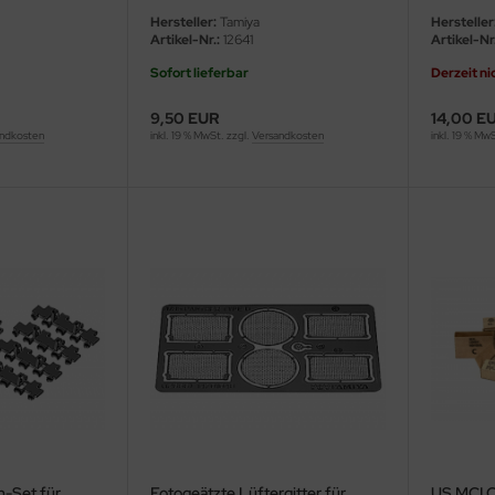
/ 35381 -
Hersteller:
Tamiya
Hersteller
Artikel-Nr.:
12641
Artikel-Nr.
Sofort lieferbar
Derzeit ni
9,50 EUR
14,00 E
ndkosten
inkl. 19 % MwSt. zzgl.
Versandkosten
inkl. 19 % Mw
n-Set für
Fotogeätzte Lüftergitter für
US MCI C