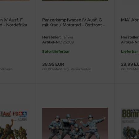
 IV Ausf. F
Panzerkampfwagen IV Ausf. G
M1A1 Abra
d - Nordafrika
mit Krad / Motorrad - Ostfront -
1:35
Hersteller:
Tamiya
Hersteller
Artikel-Nr.:
25209
Artikel-Nr.
Sofort lieferbar
Lieferbar
38,95 EUR
29,99 E
ndkosten
inkl. 19 % MwSt. zzgl.
Versandkosten
inkl. 19 % Mw