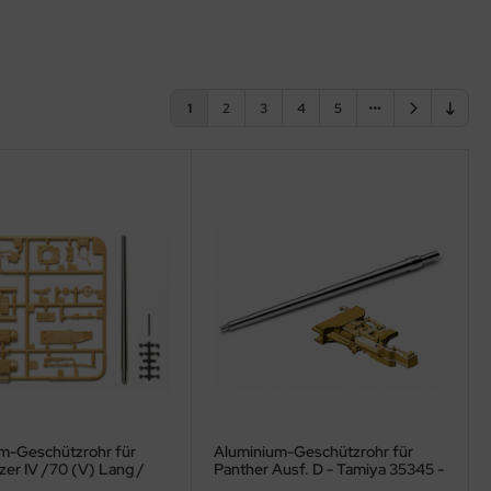
1
2
3
4
5
m-Geschützrohr für
Aluminium-Geschützrohr für
er IV /70 (V) Lang /
Panther Ausf. D - Tamiya 35345 -
V/70(A) - Tamiya 35340
1:35