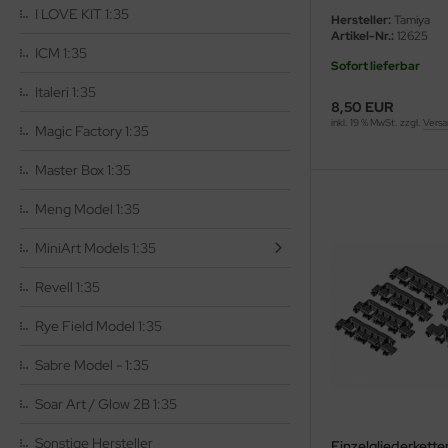
I LOVE KIT 1:35
Hersteller:
Tamiya
Artikel-Nr.:
12625
rson Modelsport
ICM 1:35
Sofort lieferbar
assy Hobby
Italeri 1:35
8,50 EUR
inkl. 19 % MwSt. zzgl.
Versa
MK
Magic Factory 1:35
Master Box 1:35
eatex
Meng Model 1:35
s Werk
MiniArt Models 1:35
luxe Materials
Revell 1:35
ODELKITS
Rye Field Model 1:35
agon Models
Sabre Model - 1:35
uard
Soar Art / Glow 2B 1:35
ergreen Scale Models
Sonstige Hersteller
Einzelgliederkette