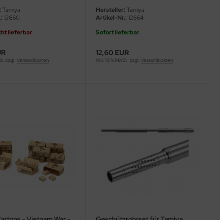
 1:35
:
Tamiya
Hersteller:
Tamiya
:
12660
Artikel-Nr.:
12664
cht lieferbar
Sofort lieferbar
UR
12,60 EUR
St. zzgl.
Versandkosten
inkl. 19 % MwSt. zzgl.
Versandkosten
artons - Vietnam War -
Geschützrohrset für Tamiya