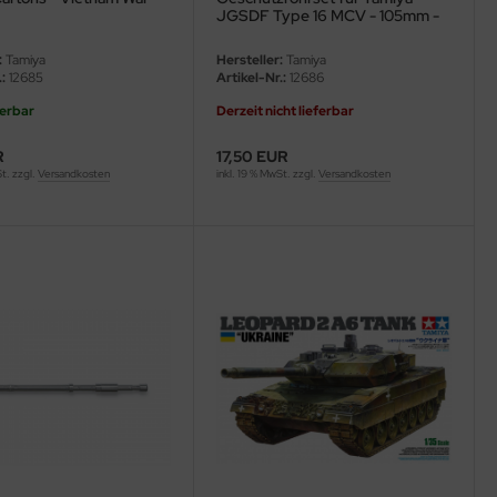
JGSDF Type 16 MCV - 105mm -
35361 / 35383 - 1:35
:
Tamiya
Hersteller:
Tamiya
:
12685
Artikel-Nr.:
12686
ferbar
Derzeit nicht lieferbar
R
17,50 EUR
St. zzgl.
Versandkosten
inkl. 19 % MwSt. zzgl.
Versandkosten