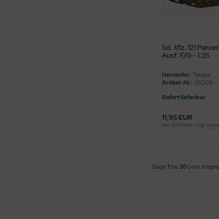
ster Box LTD
ster Tools
Sd. Kfz. 121 Panze
ng Model
Ausf. F/G - 1:35
liput
Hersteller:
Tamiya
Artikel-Nr.:
35009
niArt
Sofort lieferbar
nicraft
11,95 EUR
inkl. 19 % MwSt. zzgl.
Versa
rage Hobby
delcollect
Zeige
1
bis
20
(von insge
ebius Models
PC
. Hobby / Gunze Sangyo