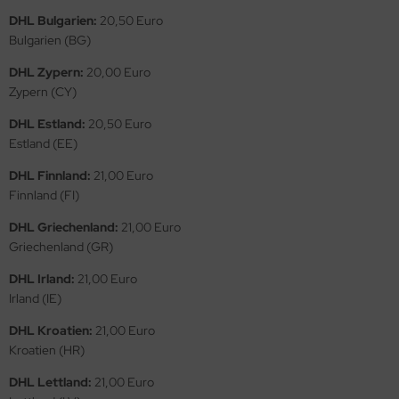
DHL Bulgarien:
20,50 Euro
ini Model
Bulgarien (BG)
leri
DHL Zypern:
20,00 Euro
Zypern (CY)
ata
DHL Estland:
20,50 Euro
O Collections
Estland (EE)
DHL Finnland:
21,00 Euro
NETIC
Finnland (FI)
tty Hawk Model
DHL Griechenland:
21,00 Euro
Griechenland (GR)
tare
DHL Irland:
21,00 Euro
ick
Irland (IE)
DHL Kroatien:
21,00 Euro
gic Factory
Kroatien (HR)
ASTER
DHL Lettland:
21,00 Euro