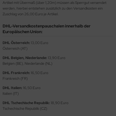
Artikel mit Übermaß (über 1,20m) müssen als Sperrgut versendet
ler
werden, hierbei entstehen zusätzlich zu den Versandkosten ein
Zuschlag von 26,00 Euro je Artikel.
yhawk
DHL-Versandkostenpauschalen innerhalb der
rces of Valor / Waltersons
Europäischen Union:
re Hobby
DHL Österreich:
13,00 Euro
Österreich (AT)
eedom Model Kits
DHL Belgien, Niederlande:
13,90 Euro
jimi
Belgien (BE), Niederlande (NL)
DHL Frankreich:
16,50 Euro
ahleri
Frankreich (FR)
sPatch Models
DHL Italien:
16,50 Euro
Italien (IT)
cko Models
DHL Tschechische Republik:
18,90 Euro
ow2B
Tschechische Republik (CZ)