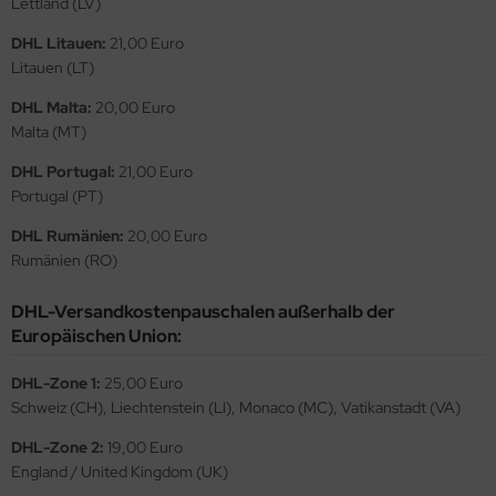
Lettland (LV)
ster Box LTD
DHL Litauen:
21,00 Euro
ster Tools
Litauen (LT)
DHL Malta:
20,00 Euro
ng Model
Malta (MT)
liput
DHL Portugal:
21,00 Euro
Portugal (PT)
niArt
DHL Rumänien:
20,00 Euro
nicraft
Rumänien (RO)
rage Hobby
DHL-Versandkostenpauschalen außerhalb der
Europäischen Union:
delcollect
DHL-Zone 1:
25,00 Euro
ebius Models
Schweiz (CH), Liechtenstein (LI), Monaco (MC), Vatikanstadt (VA)
PC
DHL-Zone 2:
19,00 Euro
England / United Kingdom (UK)
. Hobby / Gunze Sangyo