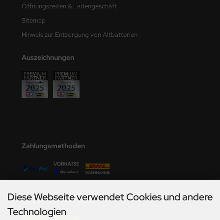
Öffnungszeiten & Ladengeschäft
Sitemap
Hinweis zur Entsorgung von Altbatterien
Auszeichnungen
Zahlungsmethoden
Diese Webseite verwendet Cookies und andere
Versandmöglichkeiten
Technologien