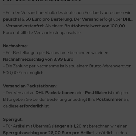
opard 2A6 & Leopard 2A7V
agon 1:35
56 Militär / 28mm Wargaming Miniaturen
ßstab 1:72
ßstab 1:100
nsel
MT
miya Polystrolplatten, Schaumstoffplatten und Profile
- Für den Versand innerhalb des deutschen Festlands berechnen wir
nther - Jagdpanther
ler 1:35
2 Militär
ßstab 1:100
ßstab 1:125
skiermittel
using Hobby
pauschal 6,50 Euro pro Bestellung
. Der
Versand
erfolgt über
DHL
.
rbrauchsmaterialien
-
Versandkostenfrei
: Ab einem
Bruttobestellwert von 100,00
nzer IV - Jagdpanzer IV
bby Boss 1:35
00 Militär
ßstab 1:125
ßstab 1:144
behör
OSHIMA
Euro entfällt die Versandkostenpauschale.
ichmacher für Abziehbilder
-1 - KV-2
LOVE KIT 1:35
44 Militär / Sonstige
ßstab 1:144
ßstab 1:150
twox
Nachnahme
:
rkzeuge
- Für Bestellungen per Nachnahme berechnen wir einen
A2 Abrams - US Main Battle Tank
M 1:35
g Tanks - 1:Egg
ßstab 1:200
ßstab 1:200
AK Model
Nachnahmezuschlag von 8,99 Euro
.
- Die Zahlung per Nachnahme ist bis zu einem Brutto-Warenwert von
51 Sheridan - US Airborne Tank
leri 1:35
ßstab 1:350
ßstab 1:350
ndai
500,00 Euro möglich.
turion Mk. III
gic Factory 1:35
ßstab 1:400
kits
Versand an Packstationen:
- Der Versand an
DHL Packstationen
oder
Postfilialen
ist möglich.
ster Box 1:35
ßstab 1:550
uewox
Bitte geben Sie bei der Bestellung unbedingt Ihre
Postnummer
an,
da diese
erforderlich
ist.
ng Model 1:35
ßstab 1:700
rder Model
Sperrgut:
niArt Models 1:35
ßstab 1:720
stik
- Für Artikel mit Übermaß (
länger als 1,20 m
) berechnen wir einen
Sperrgutzuschlag von 26,00 Euro pro Artikel
, zusätzlich zu den
ell 1:35
g Ships - 1:Egg
onco Models