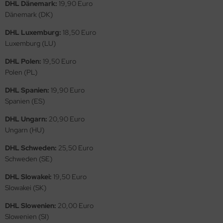
eat Wall Hobby
DHL Dänemark:
19,90 Euro
Dänemark (DK)
segawa
DHL Luxemburg:
18,50 Euro
Luxemburg (LU)
ller
DHL Polen:
19,50 Euro
 Models
Polen (PL)
bby 2000
DHL Spanien:
19,90 Euro
Spanien (ES)
bby Boss
DHL Ungarn:
20,90 Euro
Ungarn (HU)
bby Craft
DHL Schweden:
25,50 Euro
mbrol
Schweden (SE)
LOVE KIT
DHL Slowakei:
19,50 Euro
Slowakei (SK)
G Models
DHL Slowenien:
20,00 Euro
Slowenien (SI)
M