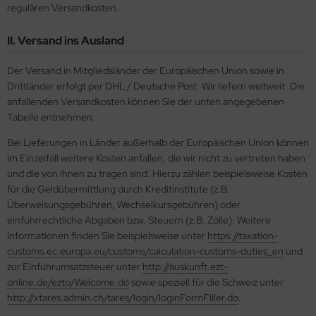
regulären Versandkosten.
e Field Model 1:35
rson Modelsport
II. Versand ins Ausland
bre Model - 1:35
assy Hobby
Der Versand in Mitgliedsländer der Europäischen Union sowie in
Drittländer erfolgt per DHL / Deutsche Post. Wir liefern weltweit. Die
ar Art / Glow 2B 1:35
MK
anfallenden Versandkosten können Sie der unten angegebenen
Tabelle entnehmen.
nstige Hersteller
eatex
Bei Lieferungen in Länder außerhalb der Europäischen Union können
kom 1:35
s Werk
im Einzelfall weitere Kosten anfallen, die wir nicht zu vertreten haben
und die von Ihnen zu tragen sind. Hierzu zählen beispielsweise Kosten
miya 1:35
luxe Materials
für die Geldübermittlung durch Kreditinstitute (z.B.
Überweisungsgebühren, Wechselkursgebühren) oder
under Model 1:35
ODELKITS
einfuhrrechtliche Abgaben bzw. Steuern (z.B. Zölle). Weitere
Informationen finden Sie beispielsweise unter
https://taxation-
umpeter 1:35
agon Models
customs.ec.europa.eu/customs/calculation-customs-duties_en
und
zur Einfuhrumsatzsteuer unter
http://auskunft.ezt-
ezda 1:35
uard
online.de/ezto/Welcome.do
sowie speziell für die Schweiz unter
http://xtares.admin.ch/tares/login/loginFormFiller.do
.
behör Maßstab 1:35
ergreen Scale Models