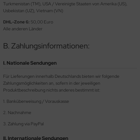
Turkmenistan (TM), USA / Vereinigte Staaten von Amerika (US),
e Field Model
Usbekistan (UZ), Vietnam (VN)
bre Model
DHL-Zone 6:
50,00 Euro
Alle anderen Länder
HUMO-Kits
B. Zahlungsinformationen:
unkmodels
ar Art
I. Nationale Sendungen
ecial Hobby
Für Lieferungen innerhalb Deutschlands bieten wir folgende
Zahlungsmöglichkeiten an, sofern in der jeweiligen
ar-Decals
Produktbeschreibung nichts anderes bestimmt ist:
yata
1. Banküberweisung / Vorauskasse
2. Nachnahme
kom
3. Zahlung via PayPal
miya
II. Internationale Sendungen