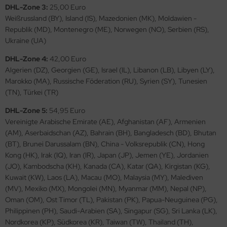
DHL-Zone 3:
25,00 Euro
Weißrussland (BY), Island (IS), Mazedonien (MK), Moldawien -
nu-Beemax
Republik (MD), Montenegro (ME), Norwegen (NO), Serbien (RS),
Ukraine (UA)
nda-Hobby
DHL-Zone 4:
42,00 Euro
gasus Hobbies
Algerien (DZ), Georgien (GE), Israel (IL), Libanon (LB), Libyen (LY),
Marokko (MA), Russische Föderation (RU), Syrien (SY), Tunesien
atz Nunu
(TN), Türkei (TR)
usmodel
DHL-Zone 5:
54,95 Euro
Vereinigte Arabische Emirate (AE), Afghanistan (AF), Armenien
ar Lights
(AM), Aserbaidschan (AZ), Bahrain (BH), Bangladesch (BD), Bhutan
(BT), Brunei Darussalam (BN), China - Volksrepublik (CN), Hong
ntos Model
Kong (HK), Irak (IQ), Iran (IR), Japan (JP), Jemen (YE), Jordanien
(JO), Kambodscha (KH), Kanada (CA), Katar (QA), Kirgistan (KG),
vell
Kuwait (KW), Laos (LA), Macau (MO), Malaysia (MY), Malediven
(MV), Mexiko (MX), Mongolei (MN), Myanmar (MM), Nepal (NP),
ich.Models
Oman (OM), Ost Timor (TL), Pakistan (PK), Papua-Neuguinea (PG),
Philippinen (PH), Saudi-Arabien (SA), Singapur (SG), Sri Lanka (LK),
den
Nordkorea (KP), Südkorea (KR), Taiwan (TW), Thailand (TH),