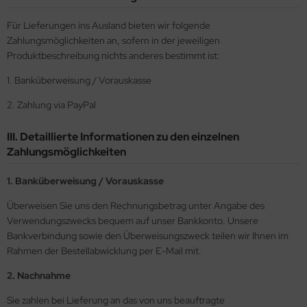
undermodel
Für Lieferungen ins Ausland bieten wir folgende
ger Model
Zahlungsmöglichkeiten an, sofern in der jeweiligen
Produktbeschreibung nichts anderes bestimmt ist:
umpeter
1. Banküberweisung / Vorauskasse
lejo
2. Zahlung via PayPal
spid Models
III. Detaillierte Informationen zu den einzelnen
ezda
Zahlungsmöglichkeiten
1. Banküberweisung / Vorauskasse
Überweisen Sie uns den Rechnungsbetrag unter Angabe des
Verwendungszwecks bequem auf unser Bankkonto. Unsere
Bankverbindung sowie den Überweisungszweck teilen wir Ihnen im
Rahmen der Bestellabwicklung per E-Mail mit.
2. Nachnahme
Sie zahlen bei Lieferung an das von uns beauftragte