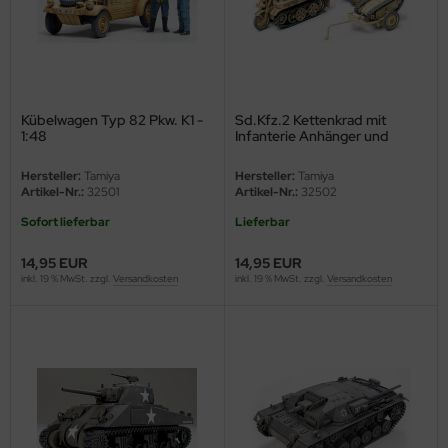
ler
yhawk
rces of Valor / Waltersons
Kübelwagen Typ 82 Pkw. K1 -
Sd.Kfz.2 Kettenkrad mit
1:48
Infanterie Anhänger und
Sd.Kfz. 302 Goliath - 1:48
re Hobby
Hersteller:
Tamiya
Hersteller:
Tamiya
Artikel-Nr.:
32501
Artikel-Nr.:
32502
eedom Model Kits
Sofort lieferbar
Lieferbar
jimi
14,95 EUR
14,95 EUR
inkl. 19 % MwSt. zzgl.
Versandkosten
inkl. 19 % MwSt. zzgl.
Versandkosten
ahleri
sPatch Models
cko Models
ow2B