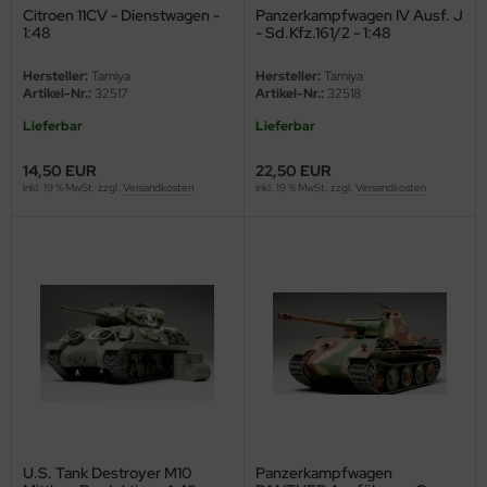
Citroen 11CV - Dienstwagen -
Panzerkampfwagen IV Ausf. J
1:48
- Sd.Kfz.161/2 - 1:48
nu-Beemax
Hersteller:
Tamiya
Hersteller:
Tamiya
nda-Hobby
Artikel-Nr.:
32517
Artikel-Nr.:
32518
Lieferbar
Lieferbar
gasus Hobbies
14,50 EUR
22,50 EUR
atz Nunu
inkl. 19 % MwSt. zzgl.
Versandkosten
inkl. 19 % MwSt. zzgl.
Versandkosten
usmodel
ar Lights
ntos Model
vell
ich.Models
den
U.S. Tank Destroyer M10
Panzerkampfwagen