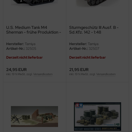
eat Wall Hobby
segawa
ller
U.S. Medium Tank M4
Sturmgeschütz III Ausf. B -
Sherman - frühe Produktion -
Sd.Kfz. 142 - 1:48
1:48
 Models
Hersteller:
Tamiya
Hersteller:
Tamiya
Artikel-Nr.:
32505
Artikel-Nr.:
32507
bby 2000
Derzeit nicht lieferbar
Derzeit nicht lieferbar
bby Boss
24,95 EUR
21,95 EUR
inkl. 19 % MwSt. zzgl.
Versandkosten
inkl. 19 % MwSt. zzgl.
Versandkosten
bby Craft
mbrol
LOVE KIT
G Models
M