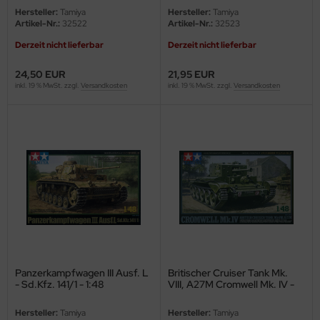
undermodel
Hersteller:
Tamiya
Hersteller:
Tamiya
Artikel-Nr.:
32522
Artikel-Nr.:
32523
ger Model
Derzeit nicht lieferbar
Derzeit nicht lieferbar
umpeter
24,50 EUR
21,95 EUR
inkl. 19 % MwSt. zzgl.
Versandkosten
inkl. 19 % MwSt. zzgl.
Versandkosten
lejo
spid Models
ezda
Panzerkampfwagen III Ausf. L
Britischer Cruiser Tank Mk.
- Sd.Kfz. 141/1 - 1:48
VIII, A27M Cromwell Mk. IV -
1:48
Hersteller:
Tamiya
Hersteller:
Tamiya