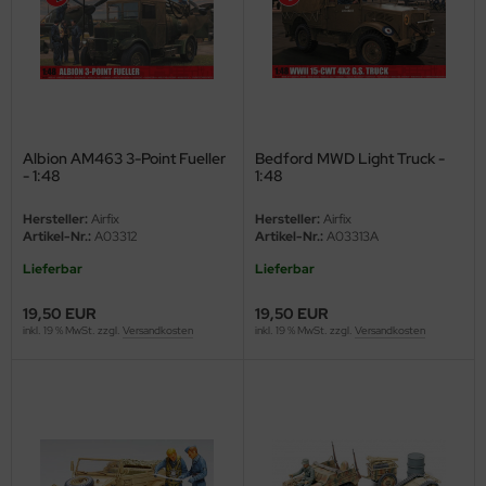
e Field Model 1:35
rson Modelsport
bre Model - 1:35
assy Hobby
ar Art / Glow 2B 1:35
MK
Albion AM463 3-Point Fueller
Bedford MWD Light Truck -
- 1:48
1:48
nstige Hersteller
eatex
Hersteller:
Airfix
Hersteller:
Airfix
kom 1:35
s Werk
Artikel-Nr.:
A03312
Artikel-Nr.:
A03313A
Lieferbar
Lieferbar
miya 1:35
luxe Materials
19,50 EUR
19,50 EUR
under Model 1:35
ODELKITS
inkl. 19 % MwSt. zzgl.
Versandkosten
inkl. 19 % MwSt. zzgl.
Versandkosten
umpeter 1:35
agon Models
ezda 1:35
uard
behör Maßstab 1:35
ergreen Scale Models