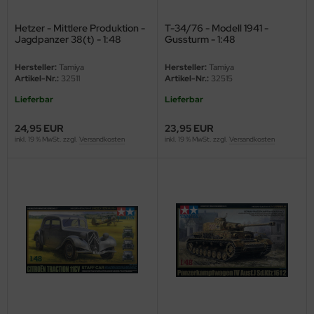
ster Box LTD
Hetzer - Mittlere Produktion -
T-34/76 - Modell 1941 -
ster Tools
Jagdpanzer 38(t) - 1:48
Gussturm - 1:48
Hersteller:
Tamiya
Hersteller:
Tamiya
ng Model
Artikel-Nr.:
32511
Artikel-Nr.:
32515
liput
Lieferbar
Lieferbar
24,95 EUR
23,95 EUR
niArt
inkl. 19 % MwSt. zzgl.
Versandkosten
inkl. 19 % MwSt. zzgl.
Versandkosten
nicraft
rage Hobby
delcollect
ebius Models
PC
. Hobby / Gunze Sangyo