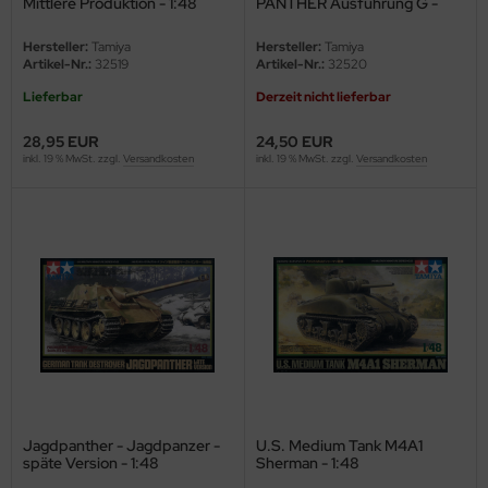
Mittlere Produktion - 1:48
PANTHER Ausführung G -
Sd.Kfz. 171 - 1:48
e Field Model
Hersteller:
Tamiya
Hersteller:
Tamiya
Artikel-Nr.:
32519
Artikel-Nr.:
32520
bre Model
Lieferbar
Derzeit nicht lieferbar
HUMO-Kits
28,95 EUR
24,50 EUR
inkl. 19 % MwSt. zzgl.
Versandkosten
inkl. 19 % MwSt. zzgl.
Versandkosten
unkmodels
ar Art
ecial Hobby
ar-Decals
yata
kom
miya
Jagdpanther - Jagdpanzer -
U.S. Medium Tank M4A1
späte Version - 1:48
Sherman - 1:48