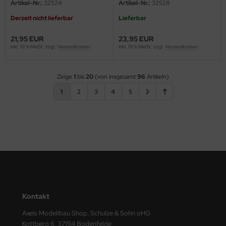
Artikel-Nr.:
32524
Artikel-Nr.:
32528
Derzeit nicht lieferbar
Lieferbar
21,95 EUR
23,95 EUR
inkl. 19 % MwSt. zzgl.
Versandkosten
inkl. 19 % MwSt. zzgl.
Versandkosten
Zeige
1
bis
20
(von insgesamt
96
Artikeln)
1
2
3
4
5
Kontakt
Axels Modellbau Shop, Schulze & Sohn oHG
Kottberg 6, 37194 Bodenfelde