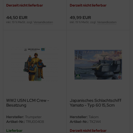
Derzeit nicht lieferbar
Derzeit nicht lieferbar
ler
44,50 EUR
49,99 EUR
yhawk
inkl. 19 % MwSt. zzgl.
Versandkosten
inkl. 19 % MwSt. zzgl.
Versandkosten
rces of Valor / Waltersons
re Hobby
eedom Model Kits
jimi
ahleri
sPatch Models
WW2 USN LCM Crew -
Japanisches Schlachtschiff
Besatzung
Yamato - Typ 60 15,5cm
cko Models
Geschützurm - 2in1 - 1:35
Hersteller:
Trumpeter
Hersteller:
Takom
Artikel-Nr.:
TRU00408
Artikel-Nr.:
TK2144
ow2B
Lieferbar
Derzeit nicht lieferbar