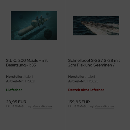
e Field Model
bre Model
HUMO-Kits
unkmodels
ar Art
S.L.C. 200 Maiale - mit
Schnellboot S-26 / S-38 mit
Besatzung - 1:35
2cm Flak und Seeminen /
ecial Hobby
Wasserbomben - 1:35
Hersteller:
Italeri
Hersteller:
Italeri
ar-Decals
Artikel-Nr.:
IT5621
Artikel-Nr.:
IT5625
Lieferbar
Derzeit nicht lieferbar
yata
23,95 EUR
159,95 EUR
kom
inkl. 19 % MwSt. zzgl.
Versandkosten
inkl. 19 % MwSt. zzgl.
Versandkosten
miya