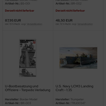
Artikel-Nr.:
BS-001
Artikel-Nr.:
BR-002
e Field Model 1:35
rson Modelsport
Derzeit nicht lieferbar
Derzeit nicht lieferbar
bre Model - 1:35
assy Hobby
87,95 EUR
48,50 EUR
inkl. 19 % MwSt. zzgl.
Versandkosten
inkl. 19 % MwSt. zzgl.
Versandkosten
ar Art / Glow 2B 1:35
MK
nstige Hersteller
eatex
kom 1:35
s Werk
miya 1:35
luxe Materials
under Model 1:35
ODELKITS
umpeter 1:35
agon Models
U-Bootbesatzung und
U.S. Navy LCM3 Landing
Offiziere - Torpedo Verladung
Craft - 1:35
ezda 1:35
uard
- Figurenset - 1:35
Hersteller:
Border Model
Hersteller:
Trumpeter
behör Maßstab 1:35
ergreen Scale Models
Artikel-Nr.:
BR-003
Artikel-Nr.:
TRU00347