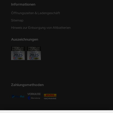
Informationen
Öffnungszeiten & Ladengeschäft
Sitemap
Hinweis zur Entsorgung von Altbatterien
Auszeichnungen
Zahlungsmethoden