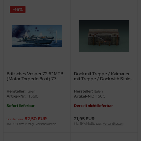
-16%
nu-Beemax
nda-Hobby
gasus Hobbies
atz Nunu
usmodel
Britisches Vosper 72'6" MTB
Dock mit Treppe / Kaimauer
(Motor Torpedo Boat) 77 -
mit Treppe / Dock with Stairs -
ar Lights
1:35
30 cm - 1:35
Hersteller:
Italeri
Hersteller:
Italeri
ntos Model
Artikel-Nr.:
IT5610
Artikel-Nr.:
IT5615
Sofort lieferbar
Derzeit nicht lieferbar
vell
82,50 EUR
21,95 EUR
Sonderpreis
ich.Models
inkl. 19 % MwSt. zzgl.
Versandkosten
inkl. 19 % MwSt. zzgl.
Versandkosten
den