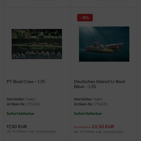
ster Box LTD
-9%
ster Tools
ng Model
liput
niArt
nicraft
PT Boat Crew - 1:35
Deutsches Kleinst U-Boot
rage Hobby
Biber - 1:35
delcollect
Hersteller:
Italeri
Hersteller:
Italeri
Artikel-Nr.:
IT5606
Artikel-Nr.:
IT5609
ebius Models
Sofort lieferbar
Sofort lieferbar
PC
17,50 EUR
23,50 EUR
Sonderpreis
inkl. 19 % MwSt. zzgl.
Versandkosten
inkl. 19 % MwSt. zzgl.
Versandkosten
. Hobby / Gunze Sangyo