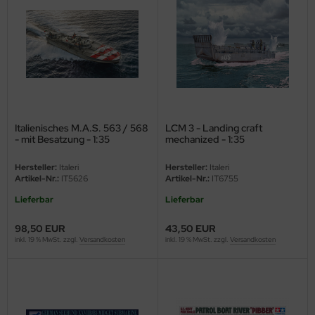
undermodel
ger Model
umpeter
lejo
spid Models
Italienisches M.A.S. 563 / 568
LCM 3 - Landing craft
- mit Besatzung - 1:35
mechanized - 1:35
ezda
Hersteller:
Italeri
Hersteller:
Italeri
Artikel-Nr.:
IT5626
Artikel-Nr.:
IT6755
Lieferbar
Lieferbar
98,50 EUR
43,50 EUR
inkl. 19 % MwSt. zzgl.
Versandkosten
inkl. 19 % MwSt. zzgl.
Versandkosten