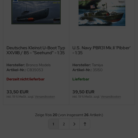
Deutsches Kleinst U-Boot Typ
U.S. Navy PBR31 Mk.II 'Pibber'
XXVIIB / B5 - "Seehund" - 1:35
- 1:35
Hersteller:
Bronco Models
Hersteller:
Tamiya
Artikel-Nr.:
CB35053
Artikel-Nr.:
35150
Derzeit nicht lieferbar
Lieferbar
33,50 EUR
39,50 EUR
inkl. 19 % MwSt. zzgl.
Versandkosten
inkl. 19 % MwSt. zzgl.
Versandkosten
Zeige
1
bis
20
(von insgesamt
26
Artikeln)
1
2