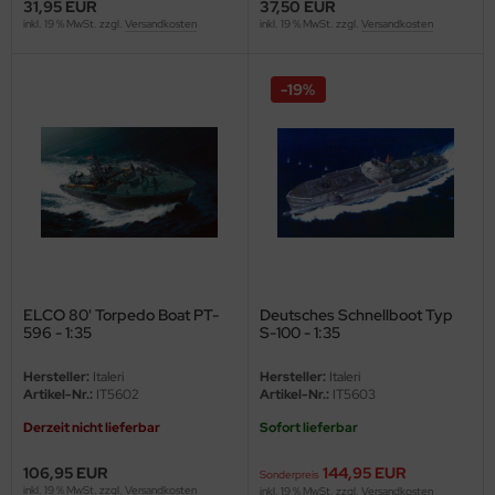
31,95 EUR
37,50 EUR
inkl. 19 % MwSt. zzgl.
Versandkosten
inkl. 19 % MwSt. zzgl.
Versandkosten
ini Model
leri
-19%
ata
O Collections
NETIC
tty Hawk Model
ELCO 80' Torpedo Boat PT-
Deutsches Schnellboot Typ
tare
596 - 1:35
S-100 - 1:35
ick
Hersteller:
Italeri
Hersteller:
Italeri
Artikel-Nr.:
IT5602
Artikel-Nr.:
IT5603
gic Factory
Derzeit nicht lieferbar
Sofort lieferbar
ASTER
106,95 EUR
144,95 EUR
Sonderpreis
inkl. 19 % MwSt. zzgl.
Versandkosten
inkl. 19 % MwSt. zzgl.
Versandkosten