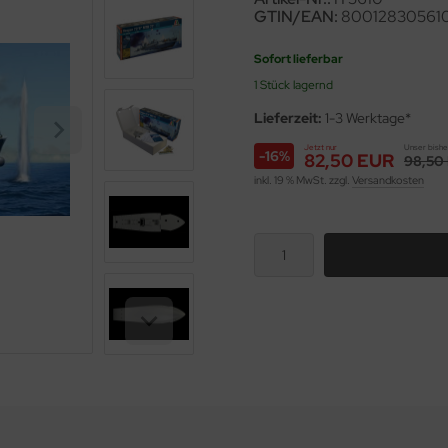
GTIN/EAN:
80012830561
Sofort lieferbar
1 Stück lagernd
Lieferzeit:
1-3 Werktage*
Jetzt nur
Unser bishe
-16%
82,50 EUR
98,50
inkl. 19 % MwSt. zzgl.
Versandkosten