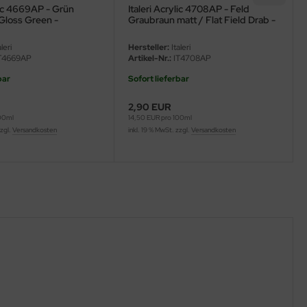
ylic 4669AP - Grün
Italeri Acrylic 4708AP - Feld
Gloss Green -
Graubraun matt / Flat Field Drab -
20ml
FS30118 - 20ml
leri
Hersteller:
Italeri
T4669AP
Artikel-Nr.:
IT4708AP
bar
Sofort lieferbar
2,90 EUR
100ml
14,50 EUR pro 100ml
zzgl.
Versandkosten
inkl. 19 % MwSt. zzgl.
Versandkosten