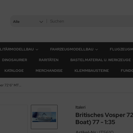
Alle
ILITÄRMODELLBAU
FAHRZEUGMODELLBAU
FLUGZEUG
DINOSAURIER
RARITÄTEN
BASTELMATERIAL U. WERKZEUGE
KATALOGE
MERCHANDISE
KLEMMBAUSTEINE
FUND
Britisches Vosper 72'6" MTB (Motor Torpedo Boat) 77 - 1:35
Italeri
Britisches Vosper 7
Boat) 77 - 1:35
Artikel-Nr.:
IT5610