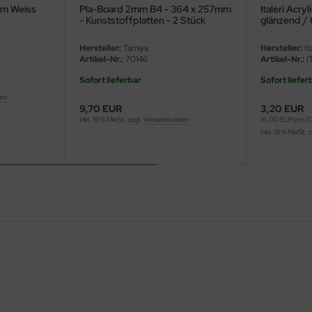
mm Weiss
Pla-Board 2mm B4 - 364 x 257mm
Italeri Acr
- Kunststoffplatten - 2 Stück
glänzend / 
FS14090 - 
Hersteller:
Tamiya
Hersteller:
Ita
Artikel-Nr.:
70146
Artikel-Nr.:
I
Sofort lieferbar
Sofort liefer
ten
9,70 EUR
3,20 EUR
inkl. 19 % MwSt. zzgl.
Versandkosten
16,00 EUR pro 
inkl. 19 % MwSt. 