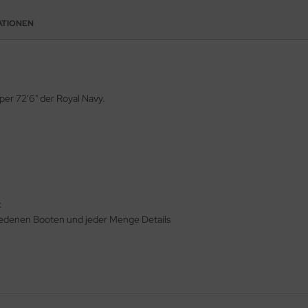
ATIONEN
er 72'6" der Royal Navy.
k
hiedenen Booten und jeder Menge Details