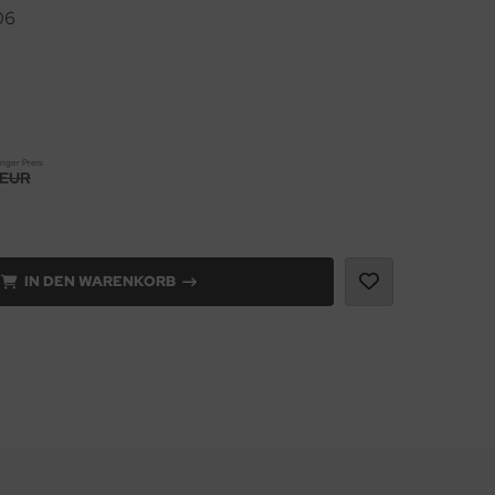
06
riger Preis
 EUR
IN DEN WARENKORB