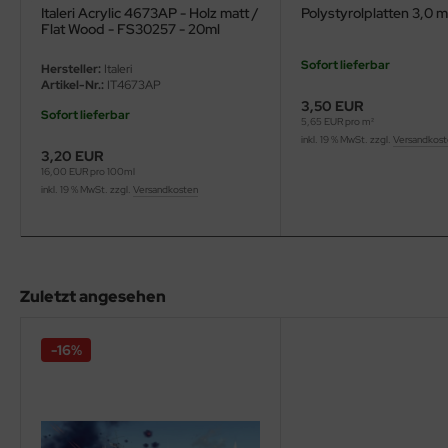
eat Wall Hobby
Italeri Acrylic 4673AP - Holz matt /
Polystyrolplatten 3,0 
Flat Wood - FS30257 - 20ml
segawa
Sofort lieferbar
Hersteller:
Italeri
Artikel-Nr.:
IT4673AP
ller
3,50 EUR
Sofort lieferbar
5,65 EUR pro m²
 Models
inkl. 19 % MwSt. zzgl.
Versandkos
3,20 EUR
16,00 EUR pro 100ml
bby 2000
inkl. 19 % MwSt. zzgl.
Versandkosten
bby Boss
bby Craft
Zuletzt angesehen
mbrol
LOVE KIT
-16%
G Models
M