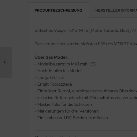
PRODUKTBESCHREIBUNG
HERSTELLER INFORM
e Field Model 1:35
rson Modelsport
bre Model - 1:35
assy Hobby
Britisches Vosper 72’6” MTB (Motor Torpedo Boat) 77
ar Art / Glow 2B 1:35
MK
Plastikmodellbausatz im Maßstab 1:35 des MTB 77 Vosp
nstige Hersteller
eatex
Über das Modell:
- Modellbausatz im Maßstab 1:35
kom 1:35
s Werk
- Hochdetailiertes Modell
- Länge 63,1 cm
miya 1:35
luxe Materials
- Entält Fotoätzteile
- Einteiliger Rumpf, einteiliges schraubbares Oberdec
under Model 1:35
ODELKITS
- Inklusive Referenzbuch mit Originalfotos von versc
umpeter 1:35
- Maskierfolie für die Scheiben
agon Models
- Markierungen für drei Versionen
ezda 1:35
- Ein Umbau auf RC Betrieb ist möglich
uard
behör Maßstab 1:35
ergreen Scale Models