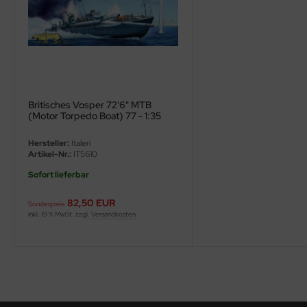
ini Model
leri
ata
Britisches Vosper 72'6" MTB
O Collections
(Motor Torpedo Boat) 77 - 1:35
NETIC
Hersteller:
Italeri
Artikel-Nr.:
IT5610
tty Hawk Model
Sofort lieferbar
tare
82,50 EUR
Sonderpreis
inkl. 19 % MwSt. zzgl.
Versandkosten
ick
gic Factory
ASTER