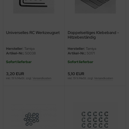
eat Wall Hobby
segawa
ller
Universelles RC Werkzeugset
Doppelseitiges Klebeband -
Hitzebeständig
 Models
Hersteller:
Tamiya
Hersteller:
Tamiya
bby 2000
Artikel-Nr.:
50038
Artikel-Nr.:
50171
Sofort lieferbar
Sofort lieferbar
bby Boss
3,20 EUR
5,10 EUR
bby Craft
inkl. 19 % MwSt. zzgl.
Versandkosten
inkl. 19 % MwSt. zzgl.
Versandkosten
mbrol
LOVE KIT
G Models
M