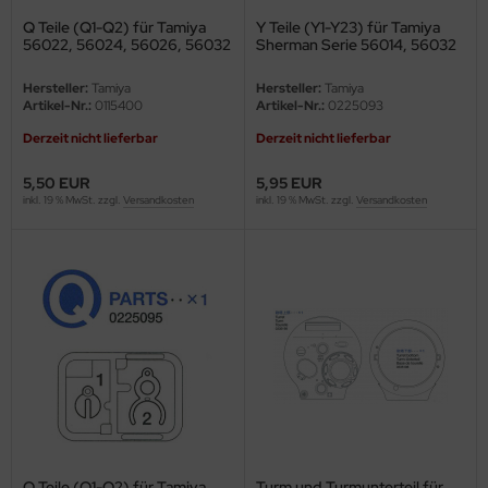
e Field Model
Q Teile (Q1-Q2) für Tamiya
Y Teile (Y1-Y23) für Tamiya
56022, 56024, 56026, 56032
Sherman Serie 56014, 56032
1:16
bre Model
Hersteller:
Tamiya
Hersteller:
Tamiya
Artikel-Nr.:
0115400
Artikel-Nr.:
0225093
HUMO-Kits
Derzeit nicht lieferbar
Derzeit nicht lieferbar
unkmodels
5,50 EUR
5,95 EUR
inkl. 19 % MwSt. zzgl.
Versandkosten
inkl. 19 % MwSt. zzgl.
Versandkosten
ar Art
ecial Hobby
ar-Decals
yata
kom
miya
Q Teile (Q1-Q2) für Tamiya
Turm und Turmunterteil für