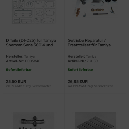
ler
yhawk
rces of Valor / Waltersons
D Teile (D1-D25) für Tamiya
Getriebe Reparatur /
re Hobby
Sherman Serie 56014 und
Ersatzteilset für Tamiya
56032 1:16
Getriebe (9415807)
eedom Model Kits
Hersteller:
Tamiya
Hersteller:
Tamiya
Artikel-Nr.:
0005840
Artikel-Nr.:
ZUH39
jimi
Sofort lieferbar
Sofort lieferbar
ahleri
25,50 EUR
26,95 EUR
inkl. 19 % MwSt. zzgl.
Versandkosten
inkl. 19 % MwSt. zzgl.
Versandkosten
sPatch Models
cko Models
ow2B