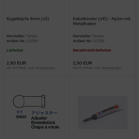
ster Box LTD
ster Tools
Kugelköpfe 4mm (x5)
Kabelbinder (x10) - Nylon mit
Metallhaken
ng Model
Hersteller:
Tamiya
Hersteller:
Tamiya
Artikel-Nr.:
50590
Artikel-Nr.:
50595
liput
Lieferbar
Derzeit nicht lieferbar
niArt
2,80 EUR
2,50 EUR
inkl. 19 % MwSt. zzgl.
Versandkosten
inkl. 19 % MwSt. zzgl.
Versandkosten
nicraft
rage Hobby
delcollect
ebius Models
PC
. Hobby / Gunze Sangyo