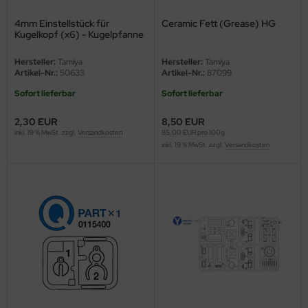
4mm Einstellstück für
Ceramic Fett (Grease) HG
nu-Beemax
Kugelkopf (x6) - Kugelpfanne
nda-Hobby
Hersteller:
Tamiya
Hersteller:
Tamiya
Artikel-Nr.:
50633
Artikel-Nr.:
87099
gasus Hobbies
Sofort lieferbar
Sofort lieferbar
atz Nunu
2,30 EUR
8,50 EUR
inkl. 19 % MwSt. zzgl.
Versandkosten
85,00 EUR pro 100g
usmodel
inkl. 19 % MwSt. zzgl.
Versandkosten
ar Lights
ntos Model
vell
ich.Models
den