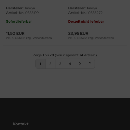
1:16
Hersteller:
Tamiya
Hersteller:
Tamiya
Artikel-Nr.:
0335199
Artikel-Nr.:
10335272
Sofort lieferbar
Derzeit nicht lieferbar
11,50 EUR
23,95 EUR
inkl. 19 % MwSt. zzgl.
Versandkosten
inkl. 19 % MwSt. zzgl.
Versandkosten
Zeige
1
bis
20
(von insgesamt
74
Artikeln)
1
2
3
4
Kontakt