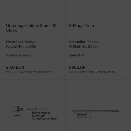
ini Model
leri
Unterlegscheiben 3mm - 15
E-Ringe 2mm
Stück
ata
Hersteller:
Tamiya
Hersteller:
Tamiya
Artikel-Nr.:
50586
Artikel-Nr.:
50588
O Collections
Sofort lieferbar
Lieferbar
NETIC
2,50 EUR
1,95 EUR
tty Hawk Model
inkl. 19 % MwSt. zzgl.
Versandkosten
inkl. 19 % MwSt. zzgl.
Versandkosten
tare
ick
gic Factory
ASTER