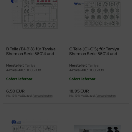
e Field Model 1:35
rson Modelsport
bre Model - 1:35
assy Hobby
ar Art / Glow 2B 1:35
MK
B Teile (B1-B18) für Tamiya
C Teile (C1-C15) für Tamiya
nstige Hersteller
eatex
Sherman Serie 56014 und
Sherman Serie 56014 und
56032 1:16
56032 1:16
kom 1:35
s Werk
Hersteller:
Tamiya
Hersteller:
Tamiya
Artikel-Nr.:
0005838
Artikel-Nr.:
0005839
miya 1:35
luxe Materials
Sofort lieferbar
Sofort lieferbar
under Model 1:35
ODELKITS
6,50 EUR
18,95 EUR
inkl. 19 % MwSt. zzgl.
Versandkosten
inkl. 19 % MwSt. zzgl.
Versandkosten
umpeter 1:35
agon Models
ezda 1:35
uard
behör Maßstab 1:35
ergreen Scale Models