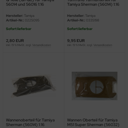
undermodel
56014 und 56016 1:16
Tamiya Sherman (56014) 1:16
ger Model
Hersteller:
Tamiya
Hersteller:
Tamiya
Artikel-Nr.:
0225095
Artikel-Nr.:
0335198
umpeter
Sofort lieferbar
Sofort lieferbar
lejo
2,80 EUR
9,95 EUR
inkl. 19 % MwSt. zzgl.
Versandkosten
inkl. 19 % MwSt. zzgl.
Versandkosten
spid Models
ezda
Wannenoberteil für Tamiya
Wannen Oberteil für Tamiya
Sherman (56014) 1:16
M51 Super Sherman (56032)