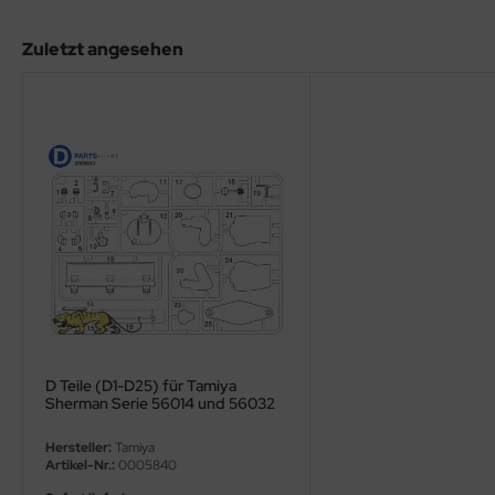
eat Wall Hobby
Zuletzt angesehen
segawa
ller
 Models
bby 2000
bby Boss
bby Craft
mbrol
D Teile (D1-D25) für Tamiya
LOVE KIT
Sherman Serie 56014 und 56032
1:16
G Models
Hersteller:
Tamiya
Artikel-Nr.:
0005840
M