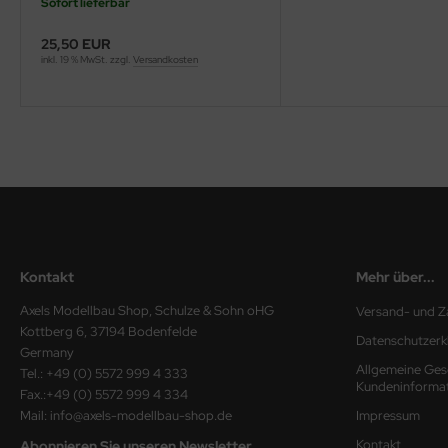
Sofort lieferbar
ini Model
25,50 EUR
inkl. 19 % MwSt. zzgl.
Versandkosten
leri
ata
O Collections
NETIC
tty Hawk Model
Kontakt
Mehr über...
tare
Axels Modellbau Shop, Schulze & Sohn oHG
Versand- und Z
Kottberg 6, 37194 Bodenfelde
ick
Datenschutzerk
Germany
Allgemeine Ges
Tel.: +49 (0) 5572 999 4 333
gic Factory
Kundeninforma
Fax.:+49 (0) 5572 999 4 334
Mail: info@axels-modellbau-shop.de
Impressum
ASTER
Kontakt
Abonnieren Sie unseren Newsletter