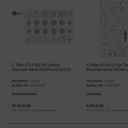
ler
yhawk
rces of Valor / Waltersons
re Hobby
eedom Model Kits
C Teile (C1-C15) für Tamiya
A Teile (A1-A23) für T
jimi
Sherman Serie 56014 und 56032
Sherman Serie 56014 
1:16
1:16
ahleri
Hersteller:
Tamiya
Hersteller:
Tamiya
Artikel-Nr.:
0005839
Artikel-Nr.:
0005837
sPatch Models
Sofort lieferbar
Lieferbar
cko Models
18,95 EUR
6,95 EUR
inkl. 19 % MwSt. zzgl.
Versandkosten
inkl. 19 % MwSt. zzgl.
Versandkos
ow2B