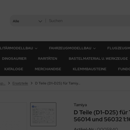
Alle
ILITÄRMODELLBAU
FAHRZEUGMODELLBAU
FLUGZEUG
DINOSAURIER
RARITÄTEN
BASTELMATERIAL U. WERKZEUGE
KATALOGE
MERCHANDISE
KLEMMBAUSTEINE
FUND
M4A3E8 Sherman - M51 Supersherman
Ersatzteile
D Teile (D1-D25) für Tamiya Sherman Serie 56014 und 56032 1:16
Tamiya
D Teile (D1-D25) fü
56014 und 56032 1:1
Artikel-Nr.:
0005840