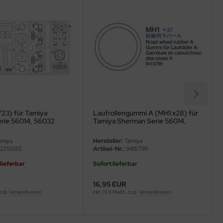
-Y23) für Tamiya
Laufrollengummi A (MH1 x28) für
rie 56014, 56032
Tamiya Sherman Serie 56014,
56032
miya
Hersteller:
Tamiya
225093
Artikel-Nr.:
9415795
 lieferbar
Sofort lieferbar
16,95 EUR
zzgl.
Versandkosten
inkl. 19 % MwSt. zzgl.
Versandkosten