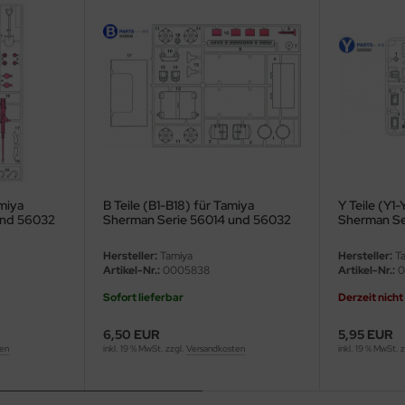
amiya
B Teile (B1-B18) für Tamiya
Y Teile (Y1
und 56032
Sherman Serie 56014 und 56032
Sherman Se
1:16
Hersteller:
Tamiya
Hersteller:
Ta
Artikel-Nr.:
0005838
Artikel-Nr.:
0
Sofort lieferbar
Derzeit nicht
6,50 EUR
5,95 EUR
ten
inkl. 19 % MwSt. zzgl.
Versandkosten
inkl. 19 % MwSt. 