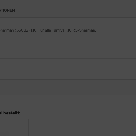
ATIONEN
herman (56032) 1:16. Für alle Tamiya 1:16 RC-Sherman.
 bestellt: