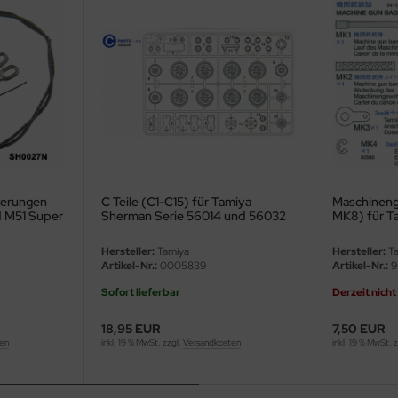
terungen
C Teile (C1-C15) für Tamiya
Maschineng
 M51 Super
Sherman Serie 56014 und 56032
MK8) für T
1:16
Hersteller:
Tamiya
Hersteller:
Ta
Artikel-Nr.:
0005839
Artikel-Nr.:
9
Sofort lieferbar
Derzeit nicht
18,95 EUR
7,50 EUR
ten
inkl. 19 % MwSt. zzgl.
Versandkosten
inkl. 19 % MwSt. 