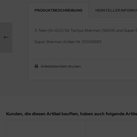
PRODUKTBESCHREIBUNG
HERSTELLER INFORM
e Field Model 1:35
rson Modelsport
bre Model - 1:35
assy Hobby
A Teile (A1-A23) für Tamiya Sherman (56014) und Super S
ar Art / Glow 2B 1:35
MK
Super Sherman Artikel-Nr. 10006889
nstige Hersteller
eatex
kom 1:35
s Werk
Artikeldatenblatt drucken
miya 1:35
luxe Materials
under Model 1:35
ODELKITS
umpeter 1:35
agon Models
Kunden, die diesen Artikel kauften, haben auch folgende Artikel
ezda 1:35
uard
behör Maßstab 1:35
ergreen Scale Models