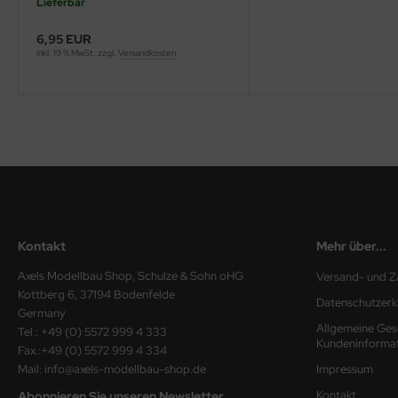
Lieferbar
ini Model
6,95 EUR
inkl. 19 % MwSt. zzgl.
Versandkosten
leri
ata
O Collections
NETIC
tty Hawk Model
Kontakt
Mehr über...
tare
Axels Modellbau Shop, Schulze & Sohn oHG
Versand- und Z
Kottberg 6, 37194 Bodenfelde
ick
Datenschutzerk
Germany
Allgemeine Ges
Tel.: +49 (0) 5572 999 4 333
gic Factory
Kundeninforma
Fax.:+49 (0) 5572 999 4 334
Mail: info@axels-modellbau-shop.de
Impressum
ASTER
Kontakt
Abonnieren Sie unseren Newsletter