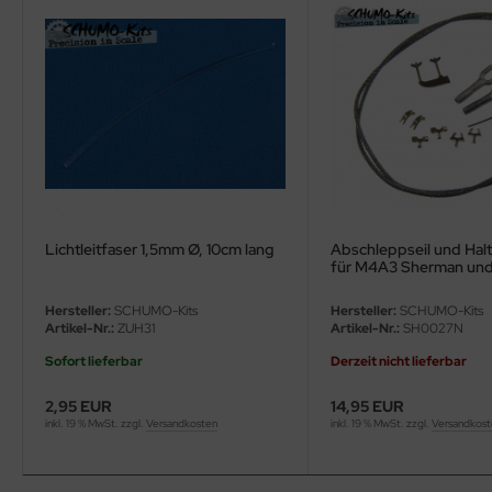
ler
yhawk
rces of Valor / Waltersons
re Hobby
eedom Model Kits
Lichtleitfaser 1,5mm Ø, 10cm lang
Abschleppseil und Hal
jimi
für M4A3 Sherman und
Sherman
ahleri
Hersteller:
SCHUMO-Kits
Hersteller:
SCHUMO-Kits
Artikel-Nr.:
ZUH31
Artikel-Nr.:
SH0027N
sPatch Models
Sofort lieferbar
Derzeit nicht lieferbar
cko Models
2,95 EUR
14,95 EUR
inkl. 19 % MwSt. zzgl.
Versandkosten
inkl. 19 % MwSt. zzgl.
Versandkos
ow2B