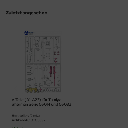
eat Wall Hobby
Zuletzt angesehen
segawa
ller
 Models
bby 2000
bby Boss
bby Craft
mbrol
A Teile (A1-A23) für Tamiya
LOVE KIT
Sherman Serie 56014 und 56032
1:16
G Models
Hersteller:
Tamiya
Artikel-Nr.:
0005837
M