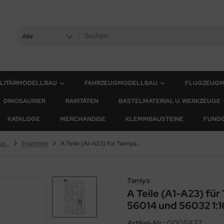
Alle
ILITÄRMODELLBAU
FAHRZEUGMODELLBAU
FLUGZEUG
DINOSAURIER
RARITÄTEN
BASTELMATERIAL U. WERKZEUGE
KATALOGE
MERCHANDISE
KLEMMBAUSTEINE
FUND
M4A3E8 Sherman - M51 Supersherman
Ersatzteile
A Teile (A1-A23) für Tamiya Sherman Serie 56014 und 56032 1:16
Tamiya
A Teile (A1-A23) fü
56014 und 56032 1:1
Artikel-Nr.:
0005837