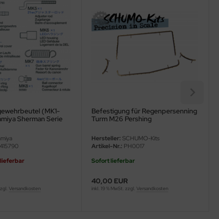
ewehrbeutel (MK1-
Befestigung für Regenpersenning
amiya Sherman Serie
Turm M26 Pershing
miya
Hersteller:
SCHUMO-Kits
415790
Artikel-Nr.:
PH0017
 lieferbar
Sofort lieferbar
40,00 EUR
zzgl.
Versandkosten
inkl. 19 % MwSt. zzgl.
Versandkosten