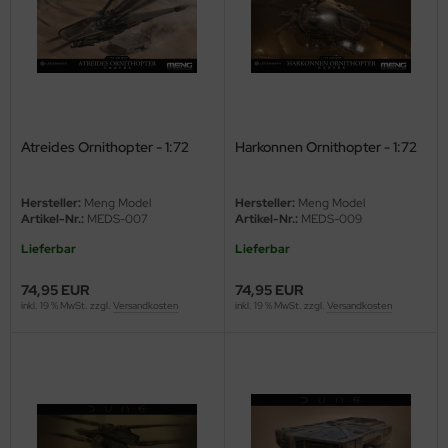
e Field Model 1:35
rson Modelsport
bre Model - 1:35
assy Hobby
ar Art / Glow 2B 1:35
MK
Atreides Ornithopter - 1:72
Harkonnen Ornithopter - 1:72
nstige Hersteller
eatex
Hersteller:
Meng Model
Hersteller:
Meng Model
kom 1:35
s Werk
Artikel-Nr.:
MEDS-007
Artikel-Nr.:
MEDS-009
Lieferbar
Lieferbar
miya 1:35
luxe Materials
74,95 EUR
74,95 EUR
under Model 1:35
ODELKITS
inkl. 19 % MwSt. zzgl.
Versandkosten
inkl. 19 % MwSt. zzgl.
Versandkosten
umpeter 1:35
agon Models
ezda 1:35
uard
behör Maßstab 1:35
ergreen Scale Models