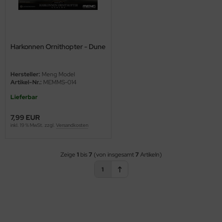
eat Wall Hobby
segawa
ller
Harkonnen Ornithopter - Dune
 Models
Hersteller:
Meng Model
Artikel-Nr.:
MEMMS-014
bby 2000
Lieferbar
bby Boss
7,99 EUR
inkl. 19 % MwSt. zzgl.
Versandkosten
bby Craft
mbrol
Zeige
1
bis
7
(von insgesamt
7
Artikeln)
1
LOVE KIT
G Models
M