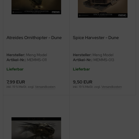
ler
yhawk
rces of Valor / Waltersons
Atreides Ornithopter - Dune
Spice Harvester - Dune
re Hobby
Hersteller:
Meng Model
Hersteller:
Meng Model
Artikel-Nr.:
MEMMS-011
Artikel-Nr.:
MEMMS-013
eedom Model Kits
Lieferbar
Lieferbar
jimi
7,99 EUR
9,50 EUR
inkl. 19 % MwSt. zzgl.
Versandkosten
inkl. 19 % MwSt. zzgl.
Versandkosten
ahleri
sPatch Models
cko Models
ow2B