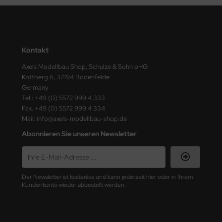
ini Model
leri
Kontakt
ata
Axels Modellbau Shop, Schulze & Sohn oHG
Kottberg 6, 37194 Bodenfelde
O Collections
Germany
Tel.: +49 (0) 5572 999 4 333
NETIC
Fax.:+49 (0) 5572 999 4 334
Mail: info@axels-modellbau-shop.de
tty Hawk Model
Abonnieren Sie unseren Newsletter
tare
ick
Der Newsletter ist kostenlos und kann jederzeit hier oder in Ihrem
Kundenkonto wieder abbestellt werden.
gic Factory
ASTER