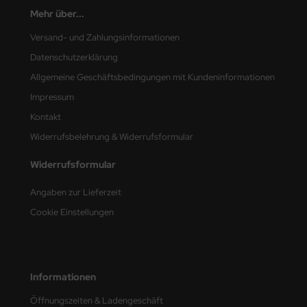
ster Box LTD
Mehr über...
Versand- und Zahlungsinformationen
ster Tools
Datenschutzerklärung
ng Model
Allgemeine Geschäftsbedingungen mit Kundeninformationen
liput
Impressum
Kontakt
niArt
Widerrufsbelehrung & Widerrufsformular
nicraft
Widerrufsformular
rage Hobby
Angaben zur Lieferzeit
Cookie Einstellungen
delcollect
ebius Models
PC
Informationen
Öffnungszeiten & Ladengeschäft
. Hobby / Gunze Sangyo