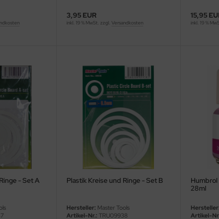
3,95 EUR
15,95 E
ndkosten
inkl. 19 % MwSt. zzgl.
Versandkosten
inkl. 19 % Mw
 Ringe - Set A
Plastik Kreise und Ringe - Set B
Humbrol 
28ml
ols
Hersteller:
Master Tools
Hersteller
37
Artikel-Nr.:
TRU09938
Artikel-Nr.