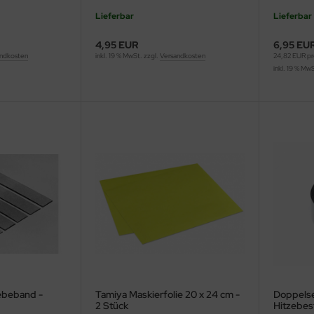
Lieferbar
Lieferbar
4,95 EUR
6,95 EU
ndkosten
inkl. 19 % MwSt. zzgl.
Versandkosten
24,82 EUR p
inkl. 19 % Mw
ebeband -
Tamiya Maskierfolie 20 x 24 cm -
Doppelse
2 Stück
Hitzebes