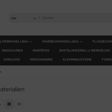
Alle
ILITÄRMODELLBAU
FAHRZEUGMODELLBAU
FLUGZEUG
DINOSAURIER
RARITÄTEN
BASTELMATERIAL U. WERKZEUGE
KATALOGE
MERCHANDISE
KLEMMBAUSTEINE
FUND
en
terialien
n