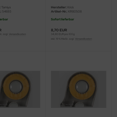
:
Tamiya
Hersteller:
Krick
:
54693
Artikel-Nr.:
KR80508
ferbar
Sofort lieferbar
R
8,70 EUR
St. zzgl.
Versandkosten
34,80 EUR pro 100g
inkl. 19 % MwSt. zzgl.
Versandkosten