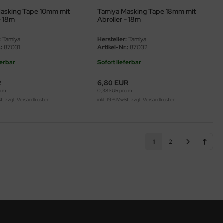
asking Tape 10mm mit
Tamiya Masking Tape 18mm mit
- 18m
Abroller - 18m
:
Tamiya
Hersteller:
Tamiya
:
87031
Artikel-Nr.:
87032
ferbar
Sofort lieferbar
R
6,80 EUR
o m
0,38 EUR pro m
St. zzgl.
Versandkosten
inkl. 19 % MwSt. zzgl.
Versandkosten
1
2