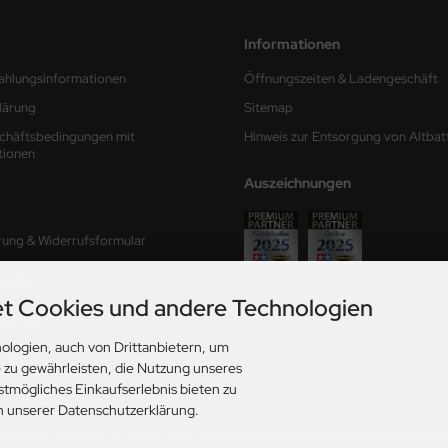
Informationen
ahlungsinformationen
Öffnungszeiten & Ladengeschäft
lärung
Sitemap
chäftsbedingungen mit
Hinweis zur Entsorgung von Altbat
tionen
Auszeichnungen
rung & Widerrufsformular
mular
t Cookies und andere Technologien
ferzeit
ologien, auch von Drittanbietern, um
ungen
e zu gewährleisten, die Nutzung unseres
stmögliches Einkaufserlebnis bieten zu
in unserer Datenschutzerklärung.
utschlands. Lieferzeiten für andere Länder und Informationen zur Berechnung des Liefertermins