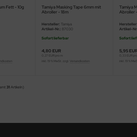
m Fett - 10g
Tamiya Masking Tape 6mm mit
Tamiya M
Abroller - 18m
Abroller 
Hersteller:
Tamiya
Hersteller
Artikel-Nr.:
87030
Artikel-Nr.
Sofort lieferbar
Sofort lie
4,80 EUR
5,95 EU
0,27 EUR pro m
0,33 EUR pr
ndkosten
inkl. 19 % MwSt. zzgl.
Versandkosten
inkl. 19 % Mw
samt
31
Artikeln)