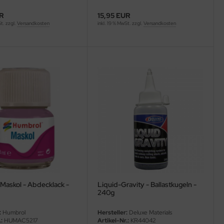
UR
15,95 EUR
St. zzgl.
Versandkosten
inkl. 19 % MwSt. zzgl.
Versandkosten
Maskol - Abdecklack -
Liquid-Gravity - Ballastkugeln -
240g
:
Humbrol
Hersteller:
Deluxe Materials
:
HUMAC5217
Artikel-Nr.:
KR44042