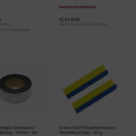
Derzeit nicht lieferbar
R
12,90 EUR
ro 100ml
inkl. 19 % MwSt. zzgl.
Versandkosten
St. zzgl.
Versandkosten
itiges Klebeband -
Green Stuff Modelliermasse /
tändig - 20mm - 2m
Modelling Putty – 25 g