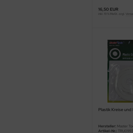
ler
16,50 EUR
inkl. 19 % MwSt. zzgl.
Versa
yhawk
rces of Valor / Waltersons
re Hobby
eedom Model Kits
jimi
ahleri
sPatch Models
cko Models
Plastik Kreise und
ow2B
Hersteller:
Master To
Artikel-Nr.:
TRU099