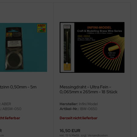
tzinn 0,50mm - 5m
Messingdraht - Ultra Fein -
0,065mm x 265mm - 18 Stück
:
ABER
Hersteller:
Infini Model
:
ABSW-050
Artikel-Nr.:
IBW-0650
cht lieferbar
Derzeit nicht lieferbar
R
16,50 EUR
o m
inkl. 19 % MwSt. zzgl.
Versandkosten