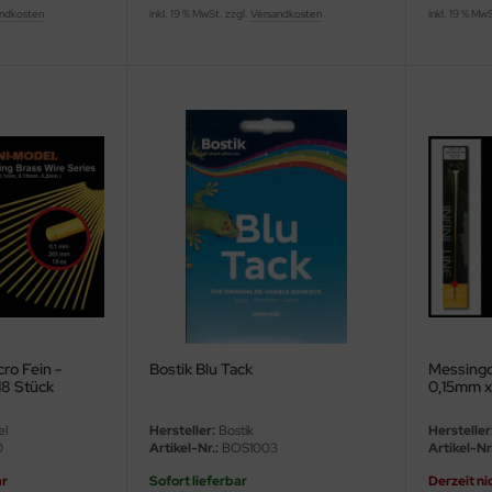
ndkosten
inkl. 19 % MwSt. zzgl.
Versandkosten
inkl. 19 % Mw
ro Fein -
Bostik Blu Tack
Messingd
18 Stück
0,15mm x
el
Hersteller:
Bostik
Hersteller
0
Artikel-Nr.:
BOS1003
Artikel-Nr.
ar
Sofort lieferbar
Derzeit ni