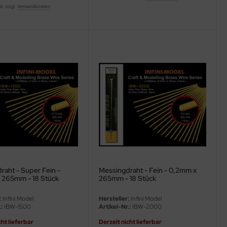
St. zzgl.
Versandkosten
raht - Super Fein -
Messingdraht - Fein - 0,2mm x
 265mm - 18 Stück
265mm - 18 Stück
:
Infini Model
Hersteller:
Infini Model
:
IBW-1500
Artikel-Nr.:
IBW-2000
cht lieferbar
Derzeit nicht lieferbar