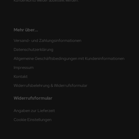
Kundenkonto wieder abbestellt werden.
nu-Beemax
nda-Hobby
Mehr über...
gasus Hobbies
Versand- und Zahlungsinformationen
Datenschutzerklärung
atz Nunu
Allgemeine Geschäftsbedingungen mit Kundeninformationen
usmodel
Impressum
Kontakt
ar Lights
Widerrufsbelehrung & Widerrufsformular
ntos Model
Widerrufsformular
vell
Angaben zur Lieferzeit
ich.Models
Cookie Einstellungen
den