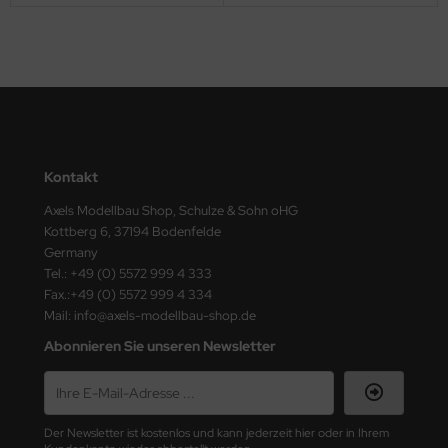
ster Box LTD
ster Tools
ng Model
liput
Kontakt
niArt
Axels Modellbau Shop, Schulze & Sohn oHG
nicraft
Kottberg 6, 37194 Bodenfelde
Germany
rage Hobby
Tel.: +49 (0) 5572 999 4 333
Fax.:+49 (0) 5572 999 4 334
delcollect
Mail: info@axels-modellbau-shop.de
Abonnieren Sie unseren Newsletter
ebius Models
PC
Der Newsletter ist kostenlos und kann jederzeit hier oder in Ihrem
. Hobby / Gunze Sangyo