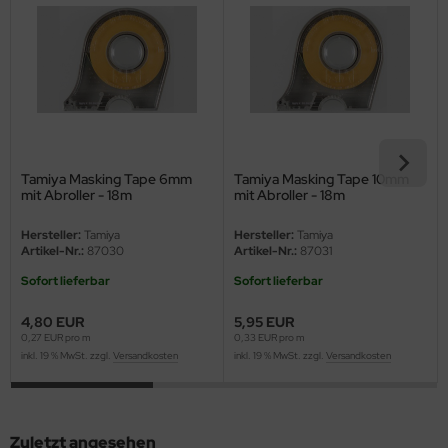
eat Wall Hobby
segawa
ller
 Models
bby 2000
Tamiya Masking Tape 6mm
Tamiya Masking Tape 10mm
mit Abroller - 18m
mit Abroller - 18m
bby Boss
Hersteller:
Tamiya
Hersteller:
Tamiya
Artikel-Nr.:
87030
Artikel-Nr.:
87031
bby Craft
Sofort lieferbar
Sofort lieferbar
mbrol
4,80 EUR
5,95 EUR
0,27 EUR pro m
0,33 EUR pro m
LOVE KIT
inkl. 19 % MwSt. zzgl.
Versandkosten
inkl. 19 % MwSt. zzgl.
Versandkosten
G Models
M
Zuletzt angesehen