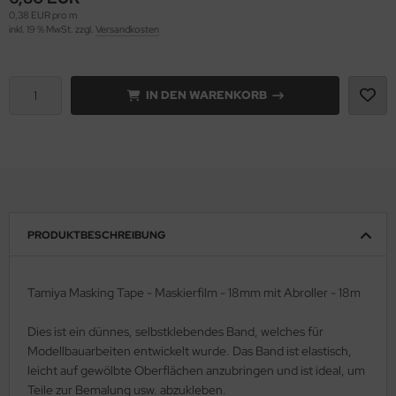
0,38 EUR pro m
inkl. 19 % MwSt. zzgl.
Versandkosten
e Field Model 1:35
rson Modelsport
bre Model - 1:35
assy Hobby
IN DEN WARENKORB
ar Art / Glow 2B 1:35
MK
nstige Hersteller
eatex
kom 1:35
s Werk
miya 1:35
luxe Materials
PRODUKTBESCHREIBUNG
under Model 1:35
ODELKITS
Tamiya Masking Tape - Maskierfilm - 18mm mit Abroller - 18m
umpeter 1:35
agon Models
Dies ist ein dünnes, selbstklebendes Band, welches für
ezda 1:35
uard
Modellbauarbeiten entwickelt wurde. Das Band ist elastisch,
leicht auf gewölbte Oberflächen anzubringen und ist ideal, um
behör Maßstab 1:35
ergreen Scale Models
Teile zur Bemalung usw. abzukleben.