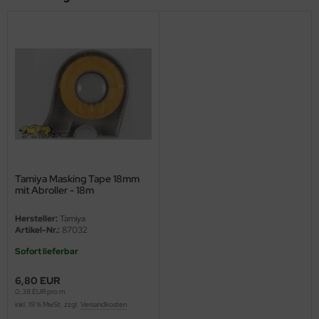
ini Model
leri
ata
O Collections
NETIC
tty Hawk Model
Tamiya Masking Tape 18mm
mit Abroller - 18m
tare
Hersteller:
Tamiya
Artikel-Nr.:
87032
ick
Sofort lieferbar
gic Factory
6,80 EUR
0,38 EUR pro m
ASTER
inkl. 19 % MwSt. zzgl.
Versandkosten