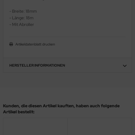
ler
- Breite: 18mm
- Länge: 18m
yhawk
- Mit Abroller
rces of Valor / Waltersons
Artikeldatenblatt drucken
re Hobby
eedom Model Kits
HERSTELLER INFORMATIONEN
jimi
ahleri
sPatch Models
Kunden, die diesen Artikel kauften, haben auch folgende
cko Models
Artikel bestellt:
ow2B