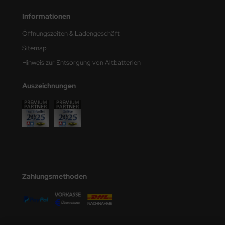
e Field Model
Informationen
bre Model
Öffnungszeiten & Ladengeschäft
Sitemap
HUMO-Kits
Hinweis zur Entsorgung von Altbatterien
unkmodels
Auszeichnungen
ar Art
ecial Hobby
ar-Decals
yata
Zahlungsmethoden
kom
miya