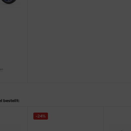
ten
 bestellt:
-24%