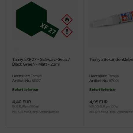
ini Model
leri
ata
O Collections
Tamiya XF27 - Schwarz-Grün /
Tamiya Sekundenkleber
NETIC
Black Green - Matt - 23ml
tty Hawk Model
Hersteller:
Tamiya
Hersteller:
Tamiya
Artikel-Nr.:
81327
Artikel-Nr.:
87091
tare
Sofort lieferbar
Sofort lieferbar
ick
4,40 EUR
4,95 EUR
19,13 EUR pro 100ml
165,00 EUR pro 100g
gic Factory
inkl. 19 % MwSt. zzgl.
Versandkosten
inkl. 19 % MwSt. zzgl.
Versandkos
ASTER