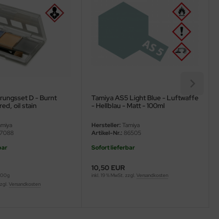
rungsset D - Burnt
Tamiya AS5 Light Blue - Luftwaffe
red, oil stain
- Hellblau - Matt - 100ml
miya
Hersteller:
Tamiya
7088
Artikel-Nr.:
86505
bar
Sofort lieferbar
10,50 EUR
 100g
inkl. 19 % MwSt. zzgl.
Versandkosten
zzgl.
Versandkosten