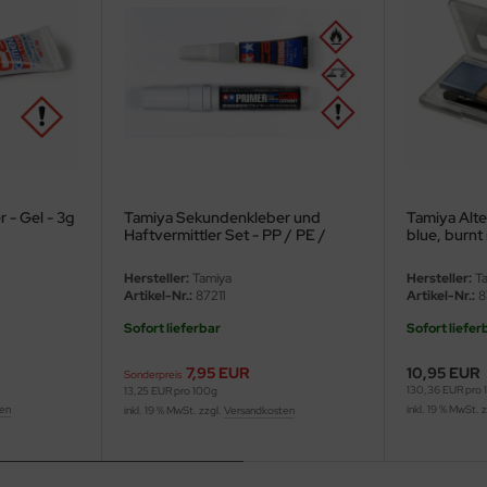
 - Gel - 3g
Tamiya Sekundenkleber und
Tamiya Alte
Haftvermittler Set - PP / PE /
blue, burnt 
POM - 3g
Hersteller:
Tamiya
Hersteller:
Ta
Artikel-Nr.:
87211
Artikel-Nr.:
8
Sofort lieferbar
Sofort liefer
7,95 EUR
10,95 EUR
Sonderpreis
130,36 EUR pro
13,25 EUR pro 100g
ten
inkl. 19 % MwSt. 
inkl. 19 % MwSt. zzgl.
Versandkosten