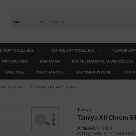
Alle
ILITÄRMODELLBAU
FAHRZEUGMODELLBAU
FLUGZEUG
DINOSAURIER
RARITÄTEN
BASTELMATERIAL U. WERKZEUGE
KATALOGE
MERCHANDISE
KLEMMBAUSTEINE
FUND
X Farben - Acryl Glänzend - 23ml & 10ml
Tamiya X11 Chrom Silber - Glänzend - 23ml
Tamiya
Tamiya X11 Chrom Si
Artikel-Nr.:
81011
GTIN/EAN:
495034481011