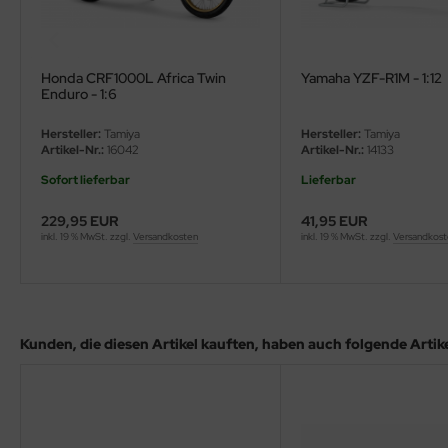
eat Wall Hobby
segawa
Honda CRF1000L Africa Twin
Yamaha YZF-R1M - 1:12
ller
Enduro - 1:6
 Models
Hersteller:
Tamiya
Hersteller:
Tamiya
Artikel-Nr.:
16042
Artikel-Nr.:
14133
bby 2000
Sofort lieferbar
Lieferbar
bby Boss
229,95 EUR
41,95 EUR
inkl. 19 % MwSt. zzgl.
Versandkosten
inkl. 19 % MwSt. zzgl.
Versandkos
bby Craft
mbrol
Kunden, die diesen Artikel kauften, haben auch folgende Artikel
LOVE KIT
G Models
M