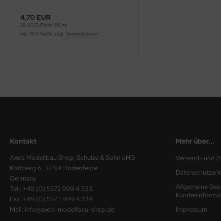
4,70 EUR
nu-Beemax
20,43 EUR pro 100ml
inkl. 19 % MwSt. zzgl.
Versandkosten
nda-Hobby
gasus Hobbies
atz Nunu
usmodel
ar Lights
Kontakt
Mehr über...
ntos Model
Axels Modellbau Shop, Schulze & Sohn oHG
Versand- und Z
vell
Kottberg 6, 37194 Bodenfelde
Datenschutzerk
Germany
Allgemeine Ges
ich.Models
Tel.: +49 (0) 5572 999 4 333
Kundeninforma
Fax.:+49 (0) 5572 999 4 334
den
Mail: info@axels-modellbau-shop.de
Impressum