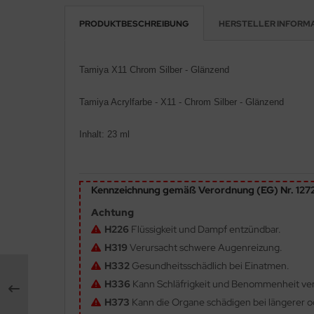
PRODUKTBESCHREIBUNG
HERSTELLER INFORM
e Field Model 1:35
rson Modelsport
bre Model - 1:35
assy Hobby
Tamiya X11 Chrom Silber - Glänzend
ar Art / Glow 2B 1:35
MK
Tamiya
Acrylfarbe
- X11 - Chrom Silber - Glänzend
nstige Hersteller
eatex
Inhalt: 23 ml
kom 1:35
s Werk
miya 1:35
luxe Materials
Kennzeichnung gemäß Verordnung (EG) Nr. 12
under Model 1:35
ODELKITS
Achtung
H226
Flüssigkeit und Dampf entzündbar.
umpeter 1:35
agon Models
H319
Verursacht schwere Augenreizung.
H332
Gesundheitsschädlich bei Einatmen.
ezda 1:35
uard
H336
Kann Schläfrigkeit und Benommenheit ve
behör Maßstab 1:35
ergreen Scale Models
H373
Kann die Organe schädigen bei längerer od