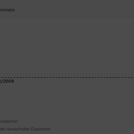
ATIONEN
72/2008
rursachen.
er wiederholter Exposition.