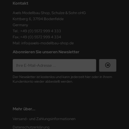
Kontakt
ster Box LTD
Axels Modellbau Shop, Schulze & Sohn oHG
ster Tools
Kottberg 6, 37194 Bodenfelde
Germany
ng Model
Tel.: +49 (0) 5572 999 4 333
Fax.:+49 (0) 5572 999 4 334
liput
Mail: info@axels-modellbau-shop.de
Abonnieren Sie unseren Newsletter
niArt
nicraft
Der Newsletter ist kostenlos und kann jederzeit hier oder in Ihrem
rage Hobby
Kundenkonto wieder abbestellt werden.
delcollect
ebius Models
Mehr über...
PC
Versand- und Zahlungsinformationen
Datenschutzerklärung
. Hobby / Gunze Sangyo