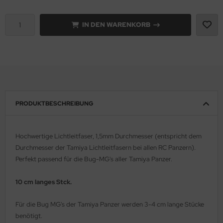
e Field Model 1:35
rson Modelsport
IN DEN WARENKORB
bre Model - 1:35
assy Hobby
ar Art / Glow 2B 1:35
MK
nstige Hersteller
eatex
PRODUKTBESCHREIBUNG
kom 1:35
s Werk
miya 1:35
luxe Materials
Hochwertige Lichtleitfaser, 1,5mm Durchmesser (entspricht dem
Durchmesser der Tamiya Lichtleitfasern bei allen RC Panzern).
under Model 1:35
ODELKITS
Perfekt passend für die Bug-MG's aller Tamiya Panzer.
umpeter 1:35
agon Models
10 cm langes Stck.
ezda 1:35
uard
Für die Bug MG's der Tamiya Panzer werden 3-4 cm lange Stücke
behör Maßstab 1:35
ergreen Scale Models
benötigt.