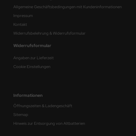
Allgemeine Geschäftsbedingungen mit Kundeninformationen
nu-Beemax
Impressum
Kontakt
nda-Hobby
Widerrufsbelehrung & Widerrufsformular
gasus Hobbies
Widerrufsformular
atz Nunu
Angaben zur Lieferzeit
usmodel
Cookie Einstellungen
ar Lights
ntos Model
Informationen
vell
Öffnungszeiten & Ladengeschäft
Sitemap
ich.Models
Hinweis zur Entsorgung von Altbatterien
den