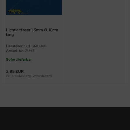
ini Model
leri
Lichtleitfaser 1,5mm Ø, 10cm
ata
lang
Hersteller:
SCHUMO-Kits
O Collections
Artikel-Nr.:
ZUH31
NETIC
Sofort lieferbar
2,95 EUR
tty Hawk Model
inkl. 19 % MwSt. zzgl.
Versandkosten
tare
ick
gic Factory
ASTER