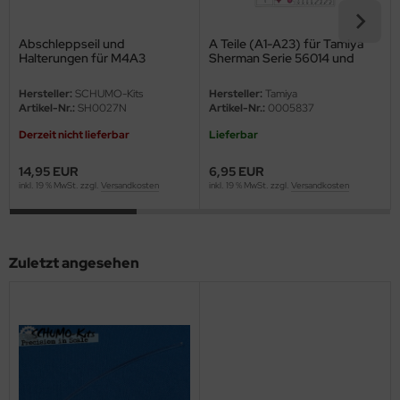
eat Wall Hobby
Abschleppseil und
A Teile (A1-A23) für Tamiya
segawa
Halterungen für M4A3
Sherman Serie 56014 und
Sherman und M51 Super
56032 1:16
ller
Sherman
Hersteller:
SCHUMO-Kits
Hersteller:
Tamiya
Artikel-Nr.:
SH0027N
Artikel-Nr.:
0005837
 Models
Derzeit nicht lieferbar
Lieferbar
bby 2000
14,95 EUR
6,95 EUR
inkl. 19 % MwSt. zzgl.
Versandkosten
inkl. 19 % MwSt. zzgl.
Versandkosten
bby Boss
bby Craft
Zuletzt angesehen
mbrol
LOVE KIT
G Models
M