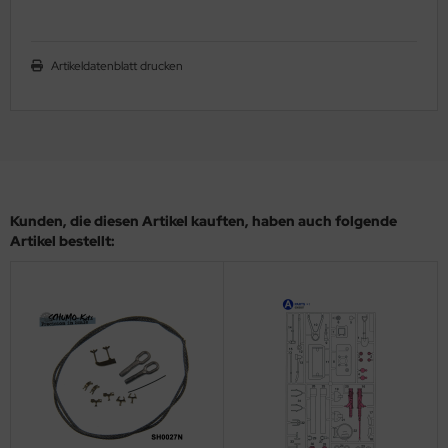
ler
Artikeldatenblatt drucken
yhawk
rces of Valor / Waltersons
re Hobby
eedom Model Kits
Kunden, die diesen Artikel kauften, haben auch folgende
jimi
Artikel bestellt:
ahleri
sPatch Models
cko Models
ow2B