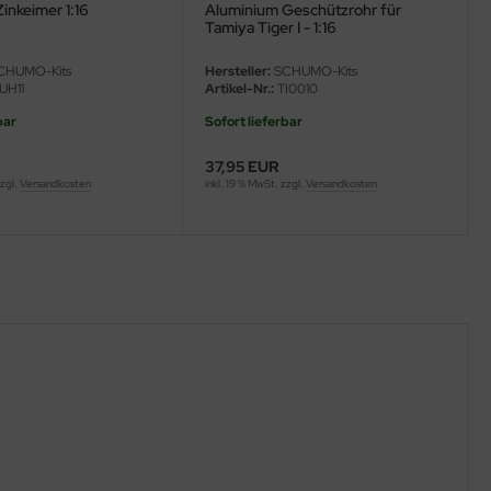
inkeimer 1:16
Aluminium Geschützrohr für
Tamiya Tiger I - 1:16
CHUMO-Kits
Hersteller:
SCHUMO-Kits
UH11
Artikel-Nr.:
TI0010
bar
Sofort lieferbar
37,95 EUR
zzgl.
Versandkosten
inkl. 19 % MwSt. zzgl.
Versandkosten