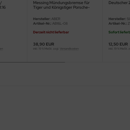
 /
Messing Mündungsbremse für
Deutscher Z
1:16
Tiger und Königstiger Porsche-
Turm - 1:16
Hersteller:
ABER
Hersteller:
S
Artikel-Nr.:
AB16L-08
Artikel-Nr.:
Z
Derzeit nicht lieferbar
Sofort liefer
38,90 EUR
12,50 EUR
ten
inkl. 19 % MwSt. zzgl.
Versandkosten
inkl. 19 % MwSt. 