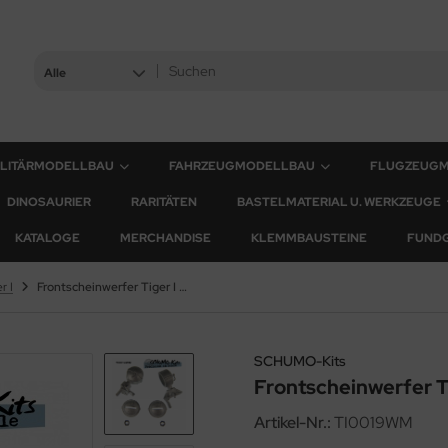
Alle
ILITÄRMODELLBAU
FAHRZEUGMODELLBAU
FLUGZEUG
DINOSAURIER
RARITÄTEN
BASTELMATERIAL U. WERKZEUGE
KATALOGE
MERCHANDISE
KLEMMBAUSTEINE
FUND
r I
Frontscheinwerfer Tiger I mit Bosch-Schriftzug - 1:16
SCHUMO-Kits
Frontscheinwerfer Ti
Artikel-Nr.:
TI0019WM