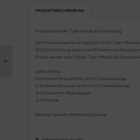
PRODUKTBESCHREIBUNG
e Field Model 1:35
rson Modelsport
bre Model - 1:35
assy Hobby
Frontscheinwerfer Tiger I mit Bosch-Schriftzug
ar Art / Glow 2B 1:35
MK
Set Frontscheinwerfer im Maßstab 1:16 für Tiger I Modell
BOSCH-Schriftzug sowie zwei M2 Muttern zur Befestigun
nstige Hersteller
eatex
Ersetzt werden beim Tamiya Tiger I Modell die Bausatzteil
kom 1:35
s Werk
Lieferumfang:
1x Scheinwerfersockel links mit M2 Gewindestange
miya 1:35
luxe Materials
1x Scheinwerfersockel rechts mit M2 Gewindestange
under Model 1:35
2x Scheinwerfer Abdeckkappe
ODELKITS
2x M2 Mutter
umpeter 1:35
agon Models
Material: Spezielle Weißmetalllegierung
ezda 1:35
uard
behör Maßstab 1:35
ergreen Scale Models
Artikeldatenblatt drucken