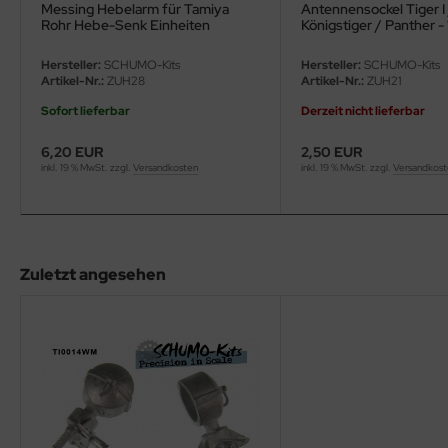
eat Wall Hobby
Messing Hebelarm für Tamiya
Antennensockel Tiger I
Rohr Hebe-Senk Einheiten
Königstiger / Panther - 
segawa
Hersteller:
SCHUMO-Kits
Hersteller:
SCHUMO-Kits
Artikel-Nr.:
ZUH28
Artikel-Nr.:
ZUH21
ller
Sofort lieferbar
Derzeit nicht lieferbar
 Models
6,20 EUR
2,50 EUR
inkl. 19 % MwSt. zzgl.
Versandkosten
inkl. 19 % MwSt. zzgl.
Versandkos
bby 2000
bby Boss
bby Craft
Zuletzt angesehen
mbrol
LOVE KIT
G Models
M