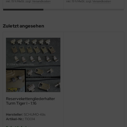
inkl. 19 % MwSt. zzgl.
Versandkosten
inkl. 19 % MwSt. zzgl.
Versandkosten
ini Model
leri
Zuletzt angesehen
ata
O Collections
NETIC
tty Hawk Model
tare
ick
Reservekettengliederhalter
Turm Tiger I - 1:16
gic Factory
Hersteller:
SCHUMO-Kits
ASTER
Artikel-Nr.:
TI0014