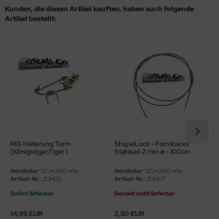
eat Wall Hobby
Kunden, die diesen Artikel kauften, haben auch folgende
Artikel bestellt:
segawa
ller
 Models
bby 2000
bby Boss
bby Craft
MG Halterung Turm
ShapeLock - Formbares
mbrol
(Königstiger,Tiger I
Stahlseil 2 mm ø - 100cm
mittel/spät,Panther) 1:16
LOVE KIT
Hersteller:
SCHUMO-Kits
Hersteller:
SCHUMO-Kits
Artikel-Nr.:
ZUH25
Artikel-Nr.:
ZUH07
G Models
Sofort lieferbar
Derzeit nicht lieferbar
M
14,95 EUR
2,50 EUR