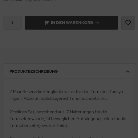
e Field Model 1:35
rson Modelsport
IN DEN WARENKORB
bre Model - 1:35
assy Hobby
ar Art / Glow 2B 1:35
MK
nstige Hersteller
eatex
kom 1:35
s Werk
PRODUKTBESCHREIBUNG
miya 1:35
luxe Materials
7 Paar Reservekettengliederhalter für den Turm des Tamiya
under Model 1:35
ODELKITS
Tiger I. Absolut maßstabgerecht und hochdetailiert.
umpeter 1:35
agon Models
21teiliges Set, bestehend aus: 7 Halterungen für die
ezda 1:35
Turmseitenwände, 14 beweglichen Aufhängungsteilen für die
uard
Turmoberseite(jeweils 2 Teile).
behör Maßstab 1:35
ergreen Scale Models