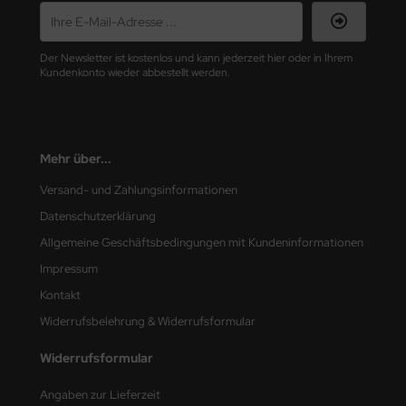
nu-Beemax
Der Newsletter ist kostenlos und kann jederzeit hier oder in Ihrem
Kundenkonto wieder abbestellt werden.
nda-Hobby
gasus Hobbies
atz Nunu
Mehr über...
Versand- und Zahlungsinformationen
usmodel
Datenschutzerklärung
ar Lights
Allgemeine Geschäftsbedingungen mit Kundeninformationen
ntos Model
Impressum
Kontakt
vell
Widerrufsbelehrung & Widerrufsformular
ich.Models
Widerrufsformular
den
Angaben zur Lieferzeit