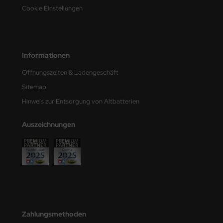
Cookie Einstellungen
e Field Model
bre Model
HUMO-Kits
Informationen
Öffnungszeiten & Ladengeschäft
unkmodels
Sitemap
ar Art
Hinweis zur Entsorgung von Altbatterien
ecial Hobby
Auszeichnungen
ar-Decals
yata
kom
miya
Zahlungsmethoden