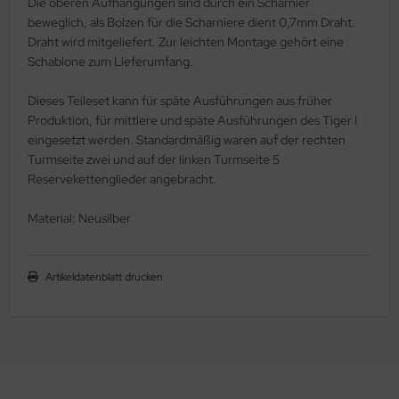
Die oberen Aufhängungen sind durch ein Scharnier
ler
beweglich, als Bolzen für die Scharniere dient 0,7mm Draht.
Draht wird mitgeliefert. Zur leichten Montage gehört eine
yhawk
Schablone zum Lieferumfang.
rces of Valor / Waltersons
Dieses Teileset kann für späte Ausführungen aus früher
Produktion, für mittlere und späte Ausführungen des Tiger I
re Hobby
eingesetzt werden. Standardmäßig waren auf der rechten
Turmseite zwei und auf der linken Turmseite 5
eedom Model Kits
Reservekettenglieder angebracht.
jimi
Material: Neusilber
ahleri
Artikeldatenblatt drucken
sPatch Models
cko Models
ow2B