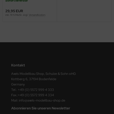
Sofort lieferbar
ster Box LTD
29,95 EUR
ster Tools
inkl. 19 % MwSt. zzgl.
Versandkosten
ng Model
liput
niArt
nicraft
Kontakt
rage Hobby
Axels Modellbau Shop, Schulze & Sohn oHG
Kottberg 6, 37194 Bodenfelde
delcollect
Germany
Tel.: +49 (0) 5572 999 4 333
ebius Models
Fax.:+49 (0) 5572 999 4 334
Mail: info@axels-modellbau-shop.de
PC
Abonnieren Sie unseren Newsletter
. Hobby / Gunze Sangyo