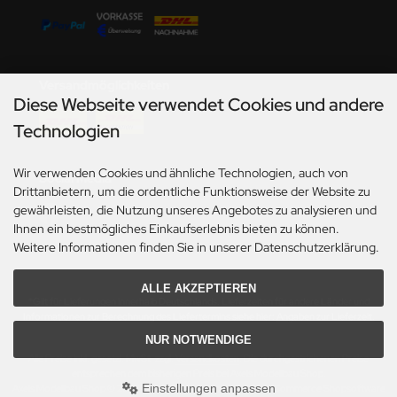
undermodel
ger Model
umpeter
Versandmöglichkeiten
Diese Webseite verwendet Cookies und andere
lejo
Technologien
spid Models
Wir verwenden Cookies und ähnliche Technologien, auch von
Social Media
Drittanbietern, um die ordentliche Funktionsweise der Website zu
ezda
gewährleisten, die Nutzung unseres Angebotes zu analysieren und
Ihnen ein bestmögliches Einkaufserlebnis bieten zu können.
Weitere Informationen finden Sie in unserer Datenschutzerklärung.
ALLE AKZEPTIEREN
*Gilt für Lieferungen innerhalb Deutschlands. Lieferzeiten für andere Länder und
Informationen zur Berechnung des Liefertermins siehe hier:
Angaben zur Lieferzeit.
NUR NOTWENDIGE
Alle Preise inkl. gesetzl. MwSt. zzgl.
Versandkosten
. Die durchgestrichenen Preise
entsprechen dem bisherigen Preis bei Axels Modellbau Shop.
Einstellungen anpassen
Axels Modellbau Shop © 2026 | Template based on modified eCommerce Shopsoftware