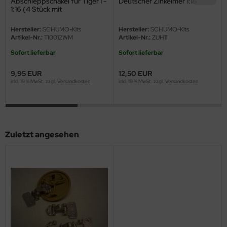
Abschleppschäkel für Tiger I -
Deutscher Zinkeimer 1:16
eat Wall Hobby
1:16 (4 Stück mit
Flachkopfbolzen)
segawa
Hersteller:
SCHUMO-Kits
Hersteller:
SCHUMO-Kits
Artikel-Nr.:
TI0012WM
Artikel-Nr.:
ZUH11
ller
Sofort lieferbar
Sofort lieferbar
 Models
9,95 EUR
12,50 EUR
inkl. 19 % MwSt. zzgl.
Versandkosten
inkl. 19 % MwSt. zzgl.
Versandkosten
bby 2000
bby Boss
Zuletzt angesehen
bby Craft
mbrol
LOVE KIT
G Models
M