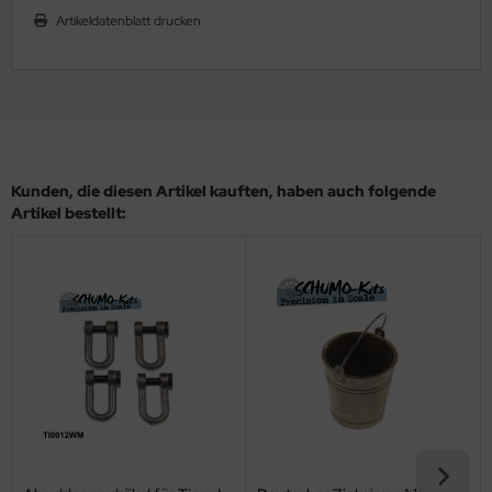
Artikeldatenblatt drucken
ler
yhawk
rces of Valor / Waltersons
re Hobby
Kunden, die diesen Artikel kauften, haben auch folgende
Artikel bestellt:
eedom Model Kits
jimi
ahleri
sPatch Models
cko Models
ow2B