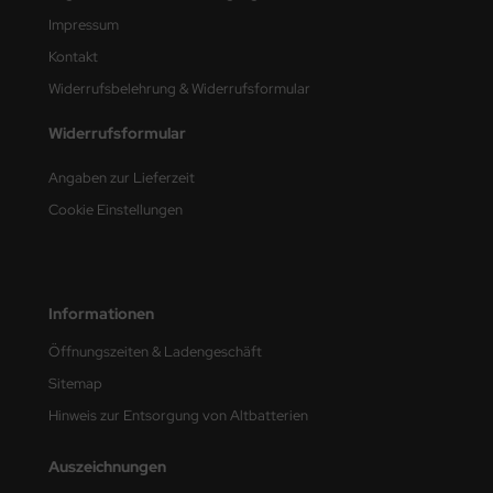
Impressum
nu-Beemax
Kontakt
Widerrufsbelehrung & Widerrufsformular
nda-Hobby
Widerrufsformular
gasus Hobbies
Angaben zur Lieferzeit
atz Nunu
Cookie Einstellungen
usmodel
ar Lights
Informationen
ntos Model
Öffnungszeiten & Ladengeschäft
vell
Sitemap
Hinweis zur Entsorgung von Altbatterien
ich.Models
Auszeichnungen
den