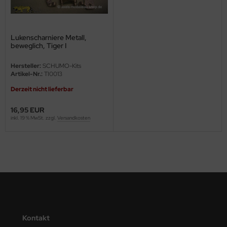
ini Model
Lukenscharniere Metall,
leri
beweglich, Tiger I
ata
Hersteller:
SCHUMO-Kits
Artikel-Nr.:
TI0013
O Collections
Derzeit nicht lieferbar
NETIC
16,95 EUR
inkl. 19 % MwSt. zzgl.
Versandkosten
tty Hawk Model
tare
ick
gic Factory
ASTER
Kontakt