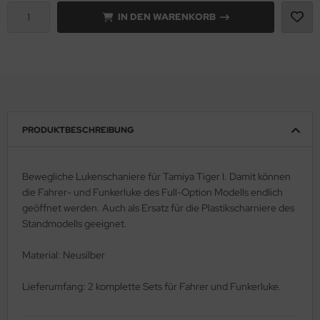
IN DEN WARENKORB
e Field Model 1:35
rson Modelsport
bre Model - 1:35
assy Hobby
ar Art / Glow 2B 1:35
MK
nstige Hersteller
eatex
PRODUKTBESCHREIBUNG
kom 1:35
s Werk
Bewegliche Lukenschaniere für Tamiya Tiger I. Damit können
miya 1:35
luxe Materials
die Fahrer- und Funkerluke des Full-Option Modells endlich
geöffnet werden. Auch als Ersatz für die Plastikscharniere des
under Model 1:35
ODELKITS
Standmodells geeignet.
umpeter 1:35
agon Models
Material: Neusilber
ezda 1:35
uard
Lieferumfang: 2 komplette Sets für Fahrer und Funkerluke.
behör Maßstab 1:35
ergreen Scale Models