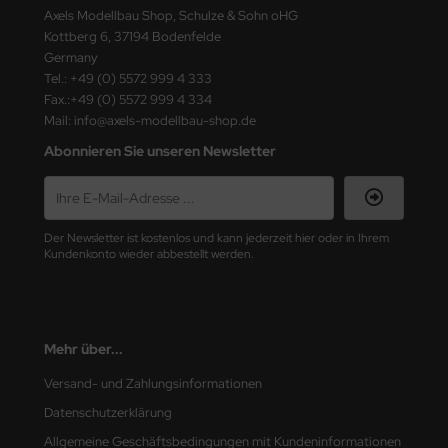
ster Box LTD
Axels Modellbau Shop, Schulze & Sohn oHG
Kottberg 6, 37194 Bodenfelde
ster Tools
Germany
Tel.: +49 (0) 5572 999 4 333
ng Model
Fax.:+49 (0) 5572 999 4 334
Mail: info@axels-modellbau-shop.de
liput
Abonnieren Sie unseren Newsletter
niArt
nicraft
Der Newsletter ist kostenlos und kann jederzeit hier oder in Ihrem
Kundenkonto wieder abbestellt werden.
rage Hobby
delcollect
Mehr über...
ebius Models
Versand- und Zahlungsinformationen
PC
Datenschutzerklärung
Allgemeine Geschäftsbedingungen mit Kundeninformationen
. Hobby / Gunze Sangyo