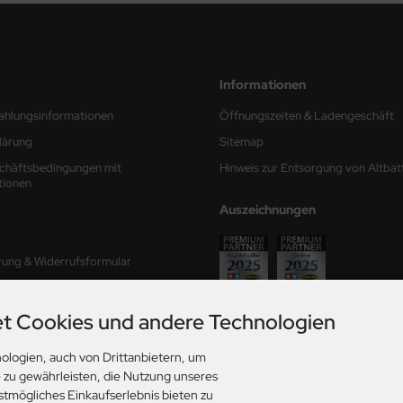
Informationen
ahlungsinformationen
Öffnungszeiten & Ladengeschäft
lärung
Sitemap
chäftsbedingungen mit
Hinweis zur Entsorgung von Altbat
tionen
Auszeichnungen
rung & Widerrufsformular
mular
t Cookies und andere Technologien
ferzeit
ologien, auch von Drittanbietern, um
ungen
e zu gewährleisten, die Nutzung unseres
stmögliches Einkaufserlebnis bieten zu