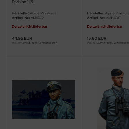
Division 1:16
e Field Model 1:35
Hersteller:
Alpine Miniatures
Hersteller:
Alpine Miniatur
Artikel-Nr.:
AM16012
Artikel-Nr.:
AMH6001
bre Model - 1:35
Derzeit nicht lieferbar
Derzeit nicht lieferbar
ar Art / Glow 2B 1:35
44,95 EUR
15,60 EUR
inkl. 19 % MwSt. zzgl.
Versandkosten
inkl. 19 % MwSt. zzgl.
Versandkos
nstige Hersteller
kom 1:35
miya 1:35
under Model 1:35
umpeter 1:35
ezda 1:35
behör Maßstab 1:35