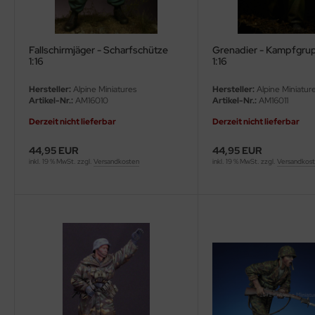
Fallschirmjäger - Scharfschütze
Grenadier - Kampfgru
1:16
1:16
Hersteller:
Alpine Miniatures
Hersteller:
Alpine Miniatur
Artikel-Nr.:
AM16010
Artikel-Nr.:
AM16011
Derzeit nicht lieferbar
Derzeit nicht lieferbar
44,95 EUR
44,95 EUR
inkl. 19 % MwSt. zzgl.
Versandkosten
inkl. 19 % MwSt. zzgl.
Versandkos