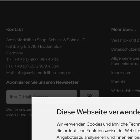
Kontakt
Mehr über...
Axels Modellbau Shop, Schulze & Sohn oHG
Versand- und Z
Kottberg 6, 37194 Bodenfelde
Datenschutzerk
Germany
Allgemeine Ges
Tel.: +49 (0) 5572 999 4 333
Kundeninforma
Fax.:+49 (0) 5572 999 4 334
Mail: info@axels-modellbau-shop.de
Impressum
Kontakt
Abonnieren Sie unseren Newsletter
Widerrufsbeleh
Widerrufsfor
Diese Webseite verwende
Der Newsletter ist kostenlos und kann jederzeit hier
oder in Ihrem Kundenkonto wieder abbestellt werden.
Angaben zur Lie
Wir verwenden Cookies und ähnliche Techn
Cookie Einstell
die ordentliche Funktionsweise der Websit
Angebotes zu analysieren und Ihnen ein be