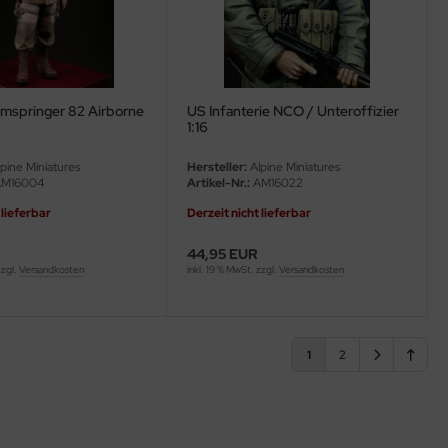
rmspringer 82 Airborne
US Infanterie NCO / Unteroffizier
6
1:16
pine Miniatures
Hersteller:
Alpine Miniatures
M16004
Artikel-Nr.:
AM16022
 lieferbar
Derzeit nicht lieferbar
44,95 EUR
zzgl.
Versandkosten
inkl. 19 % MwSt. zzgl.
Versandkosten
1
2