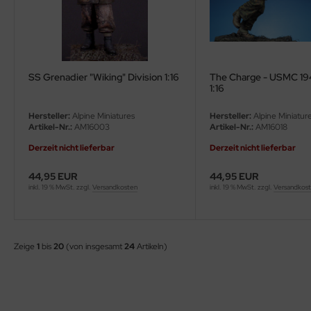
SS Grenadier "Wiking" Division 1:16
The Charge - USMC 19
1:16
Hersteller:
Alpine Miniatures
Hersteller:
Alpine Miniatur
Artikel-Nr.:
AM16003
Artikel-Nr.:
AM16018
Derzeit nicht lieferbar
Derzeit nicht lieferbar
44,95 EUR
44,95 EUR
inkl. 19 % MwSt. zzgl.
Versandkosten
inkl. 19 % MwSt. zzgl.
Versandkos
Zeige
1
bis
20
(von insgesamt
24
Artikeln)