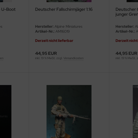
e U-Boot
Deutscher Fallschirmjäger 1:16
Deutscher G
junger Gren
es
Hersteller:
Alpine Miniatures
Hersteller:
Al
Artikel-Nr.:
AM16019
Artikel-Nr.:
A
Derzeit nicht lieferbar
Derzeit nicht
44,95 EUR
44,95 EUR
ten
inkl. 19 % MwSt. zzgl.
Versandkosten
inkl. 19 % MwSt. 