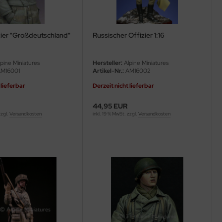
zier "Großdeutschland"
Russischer Offizier 1:16
pine Miniatures
Hersteller:
Alpine Miniatures
M16001
Artikel-Nr.:
AM16002
 lieferbar
Derzeit nicht lieferbar
44,95 EUR
zzgl.
Versandkosten
inkl. 19 % MwSt. zzgl.
Versandkosten