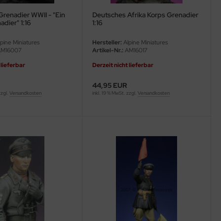
renadier WWII - "Ein
Deutsches Afrika Korps Grenadier
adier" 1:16
1:16
pine Miniatures
Hersteller:
Alpine Miniatures
M16007
Artikel-Nr.:
AM16017
 lieferbar
Derzeit nicht lieferbar
44,95 EUR
zzgl.
Versandkosten
inkl. 19 % MwSt. zzgl.
Versandkosten