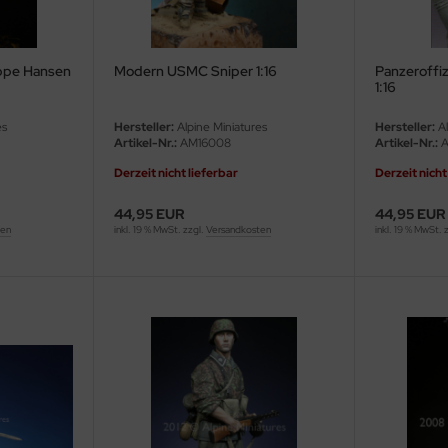
ppe Hansen
Modern USMC Sniper 1:16
Panzeroffi
1:16
es
Hersteller:
Alpine Miniatures
Hersteller:
Al
Artikel-Nr.:
AM16008
Artikel-Nr.:
A
Derzeit nicht lieferbar
Derzeit nicht
44,95 EUR
44,95 EUR
ten
inkl. 19 % MwSt. zzgl.
Versandkosten
inkl. 19 % MwSt. 