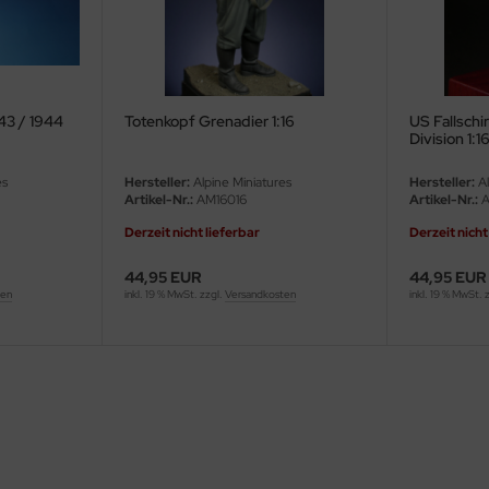
43 / 1944
Totenkopf Grenadier 1:16
US Fallschi
Division 1:1
es
Hersteller:
Alpine Miniatures
Hersteller:
Al
Artikel-Nr.:
AM16016
Artikel-Nr.:
A
Derzeit nicht lieferbar
Derzeit nicht
44,95 EUR
44,95 EUR
ten
inkl. 19 % MwSt. zzgl.
Versandkosten
inkl. 19 % MwSt. 