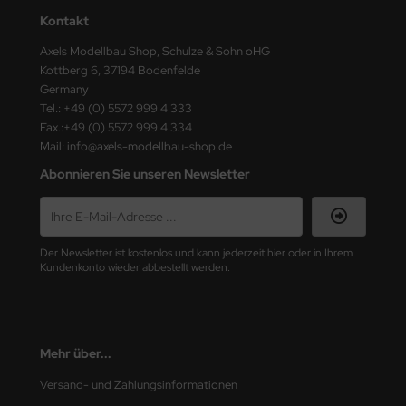
ster Box LTD
Kontakt
ster Tools
Axels Modellbau Shop, Schulze & Sohn oHG
Kottberg 6, 37194 Bodenfelde
Germany
ng Model
Tel.: +49 (0) 5572 999 4 333
Fax.:+49 (0) 5572 999 4 334
liput
Mail: info@axels-modellbau-shop.de
niArt
Abonnieren Sie unseren Newsletter
nicraft
rage Hobby
Der Newsletter ist kostenlos und kann jederzeit hier oder in Ihrem
Kundenkonto wieder abbestellt werden.
delcollect
ebius Models
Mehr über...
PC
Versand- und Zahlungsinformationen
. Hobby / Gunze Sangyo