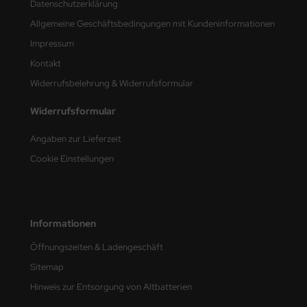
Datenschutzerklärung
Allgemeine Geschäftsbedingungen mit Kundeninformationen
nu-Beemax
Impressum
nda-Hobby
Kontakt
Widerrufsbelehrung & Widerrufsformular
gasus Hobbies
Widerrufsformular
atz Nunu
Angaben zur Lieferzeit
usmodel
Cookie Einstellungen
ar Lights
ntos Model
Informationen
vell
Öffnungszeiten & Ladengeschäft
ich.Models
Sitemap
Hinweis zur Entsorgung von Altbatterien
den