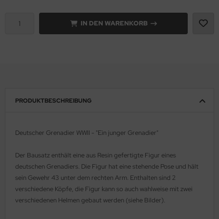
e Field Model 1:35
rson Modelsport
IN DEN WARENKORB
bre Model - 1:35
assy Hobby
ar Art / Glow 2B 1:35
MK
nstige Hersteller
eatex
PRODUKTBESCHREIBUNG
kom 1:35
s Werk
miya 1:35
luxe Materials
Deutscher Grenadier WWII - "Ein junger Grenadier"
under Model 1:35
ODELKITS
Der Bausatz enthält eine aus Resin gefertigte Figur eines
deutschen Grenadiers. Die Figur hat eine stehende Pose und hält
umpeter 1:35
agon Models
sein Gewehr 43 unter dem rechten Arm. Enthalten sind 2
ezda 1:35
uard
verschiedene Köpfe, die Figur kann so auch wahlweise mit zwei
verschiedenen Helmen gebaut werden (siehe Bilder).
behör Maßstab 1:35
ergreen Scale Models