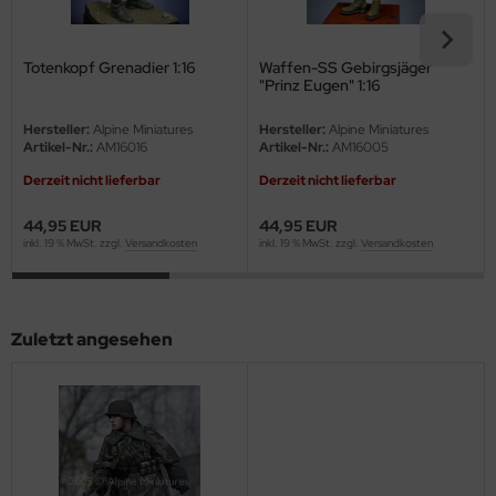
eat Wall Hobby
segawa
Totenkopf Grenadier 1:16
Waffen-SS Gebirgsjäger
"Prinz Eugen" 1:16
ller
Hersteller:
Alpine Miniatures
Hersteller:
Alpine Miniatures
Artikel-Nr.:
AM16016
Artikel-Nr.:
AM16005
 Models
Derzeit nicht lieferbar
Derzeit nicht lieferbar
bby 2000
44,95 EUR
44,95 EUR
bby Boss
inkl. 19 % MwSt. zzgl.
Versandkosten
inkl. 19 % MwSt. zzgl.
Versandkosten
bby Craft
Zuletzt angesehen
mbrol
LOVE KIT
G Models
M