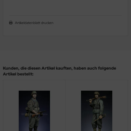
ler
yhawk
Artikeldatenblatt drucken
rces of Valor / Waltersons
re Hobby
eedom Model Kits
Kunden, die diesen Artikel kauften, haben auch folgende
jimi
Artikel bestellt:
ahleri
sPatch Models
cko Models
ow2B