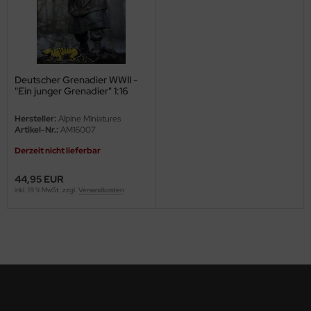
ini Model
leri
Deutscher Grenadier WWII -
ata
"Ein junger Grenadier" 1:16
O Collections
Hersteller:
Alpine Miniatures
Artikel-Nr.:
AM16007
NETIC
Derzeit nicht lieferbar
tty Hawk Model
44,95 EUR
inkl. 19 % MwSt. zzgl.
Versandkosten
tare
ick
gic Factory
ASTER