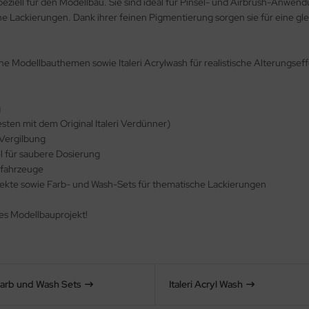
speziell für den Modellbau. Sie sind ideal für Pinsel- und Airbrush-Anwen
e Lackierungen. Dank ihrer feinen Pigmentierung sorgen sie für eine g
e Modellbauthemen sowie Italeri Acrylwash für realistische Alterungseffe
g
sten mit dem Original Italeri Verdünner)
 Vergilbung
l für saubere Dosierung
rfahrzeuge
effekte sowie Farb- und Wash-Sets für thematische Lackierungen
edes Modellbauprojekt!
 Farb und Wash Sets
Italeri Acryl Wash