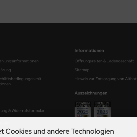
Informationen
ahlungsinformationen
Öffnungszeiten & Ladengeschäft
lärung
Sitemap
chäftsbedingungen mit
Hinweis zur Entsorgung von Altbat
tionen
Auszeichnungen
rung & Widerrufsformular
mular
t Cookies und andere Technologien
ferzeit