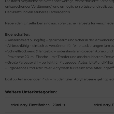
Die Italeri Acrylfarbserie bietet hochwertige, wasserbasierte Farben 
opard 2A6 & Leopard 2A7V
agon 1:35
56 Militär / 28mm Wargaming Miniaturen
ßstab 1:72
ßstab 1:100
MT
entsprechender Verdünnung) und ermöglichen präzise und realistisch
miya Polystrolplatten, Schaumstoffplatten und Profile
Deckkraft und ein sauberes Farbergebnis.
nther - Jagdpanther
ler 1:35
2 Militär
ßstab 1:100
ßstab 1:125
using Hobby
rbrauchsmaterialien
Neben den Einzelfarben sind auch praktische Farbsets für verschieden
nzer IV - Jagdpanzer IV
bby Boss 1:35
00 Militär
ßstab 1:125
ßstab 1:144
OSHIMA
ichmacher für Abziehbilder
Eigenschaften:
-1 - KV-2
LOVE KIT 1:35
44 Militär / Sonstige
ßstab 1:144
ßstab 1:150
twox
- Wasserbasiert & ungiftig – geruchsarm und sicher in der Anwendun
rkzeuge
- Airbrushfähig – einfach zu verdünnen für feine Lackierungen (am be
A2 Abrams - US Main Battle Tank
M 1:35
g Tanks - 1:Egg
ßstab 1:200
ßstab 1:200
AK Model
- Schnelltrocknend & langlebig – widerstandsfähig gegen Abrieb und
- Praktische 20-ml-Flasche – mit Tropfer und abschraubbarem Decke
51 Sheridan - US Airborne Tank
leri 1:35
ßstab 1:350
ßstab 1:350
ndai
- Große Farbauswahl – perfekt für Flugzeuge, Autos, LKW und Militä
- Ergänzende Produkte: Italeri Acrylwash für realistische Alterungs
turion Mk. III
gic Factory 1:35
ßstab 1:400
kits
Egal ob Anfänger oder Profi – mit der Italeri Acrylfarbserie gelingt j
ster Box 1:35
ßstab 1:550
uewox
ng Model 1:35
ßstab 1:700
Weitere Unterkategorien:
rder Model
niArt Models 1:35
ßstab 1:720
stik
Italeri Acryl Einzelfarben - 20ml
Italeri Acryl
ell 1:35
g Ships - 1:Egg
onco Models