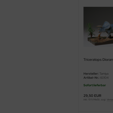
ler
yhawk
rces of Valor / Waltersons
re Hobby
eedom Model Kits
Triceratops Dioram
jimi
ahleri
Hersteller:
Tamiya
Artikel-Nr.:
60104
sPatch Models
Sofort lieferbar
cko Models
29,50 EUR
inkl. 19 % MwSt. zzgl.
Versa
ow2B