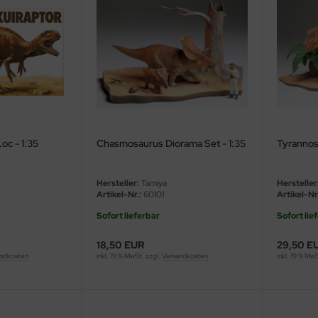
Loc - 1:35
Chasmosaurus Diorama Set - 1:35
Tyrannos
Hersteller:
Tamiya
Hersteller
Artikel-Nr.:
60101
Artikel-Nr.
Sofort lieferbar
Sofort lie
18,50 EUR
29,50 E
ndkosten
inkl. 19 % MwSt. zzgl.
Versandkosten
inkl. 19 % Mw