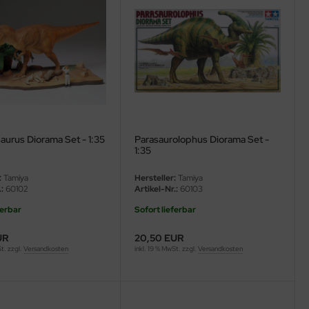
aurus Diorama Set - 1:35
Parasaurolophus Diorama Set -
1:35
:
Tamiya
Hersteller:
Tamiya
:
60102
Artikel-Nr.:
60103
ferbar
Sofort lieferbar
UR
20,50 EUR
St. zzgl.
Versandkosten
inkl. 19 % MwSt. zzgl.
Versandkosten