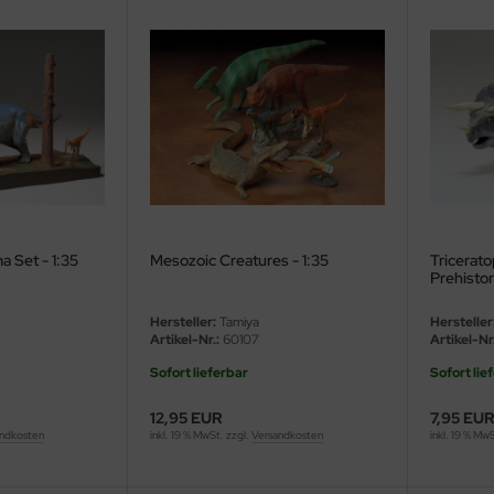
a Set - 1:35
Mesozoic Creatures - 1:35
Tricerat
Prehistor
Hersteller:
Tamiya
Hersteller
Artikel-Nr.:
60107
Artikel-Nr.
Sofort lieferbar
Sofort lie
12,95 EUR
7,95 EU
ndkosten
inkl. 19 % MwSt. zzgl.
Versandkosten
inkl. 19 % Mw