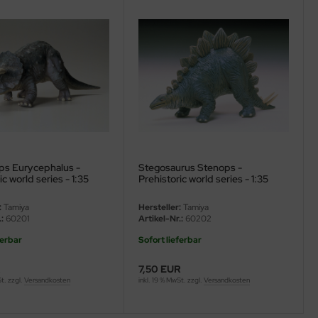
ops Eurycephalus -
Stegosaurus Stenops -
ic world series - 1:35
Prehistoric world series - 1:35
:
Tamiya
Hersteller:
Tamiya
:
60201
Artikel-Nr.:
60202
ferbar
Sofort lieferbar
R
7,50 EUR
St. zzgl.
Versandkosten
inkl. 19 % MwSt. zzgl.
Versandkosten