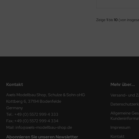
ini Model
Zeige
1
bis
10
(von insges
leri
ata
O Collections
NETIC
tty Hawk Model
Kontakt
Mehr über...
tare
Axels Modellbau Shop, Schulze & Sohn oHG
Versand- und Z
Kottberg 6, 37194 Bodenfelde
ick
Datenschutzerk
Germany
Allgemeine Ges
Tel.: +49 (0) 5572 999 4 333
gic Factory
Kundeninforma
Fax.:+49 (0) 5572 999 4 334
Mail: info@axels-modellbau-shop.de
Impressum
ASTER
Kontakt
Abonnieren Sie unseren Newsletter