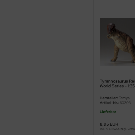
eat Wall Hobby
segawa
ller
 Models
bby 2000
bby Boss
bby Craft
Tyrannosaurus Rex 
World Series - 1:35
mbrol
Hersteller:
Tamiya
Artikel-Nr.:
60203
LOVE KIT
Lieferbar
G Models
8,95 EUR
inkl. 19 % MwSt. zzgl.
Versa
M