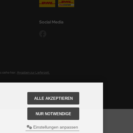
Social Media
 siehe hier:
Angaben zur Lieferzeit.
ei Axels Modellbau Shop.
u Shop Schulze & Sohn OHG
ALLE AKZEPTIEREN
NUR NOTWENDIGE
Einstellungen anpassen