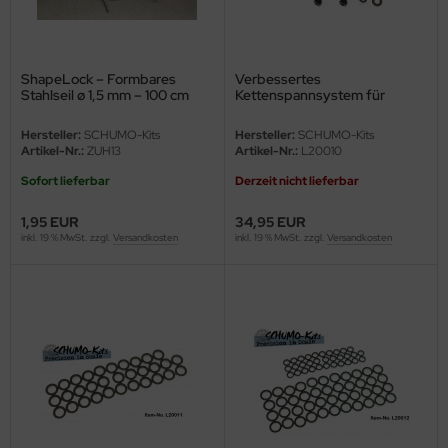
ster Box LTD
ster Tools
ShapeLock – Formbares
Verbessertes
Stahlseil ø 1,5 mm – 100 cm
Kettenspannsystem für
ng Model
Tamiya Leopard 2A6 /
Leopard 2A7V - 1:16
Hersteller:
SCHUMO-Kits
Hersteller:
SCHUMO-Kits
liput
Artikel-Nr.:
ZUH13
Artikel-Nr.:
L20010
Sofort lieferbar
Derzeit nicht lieferbar
niArt
1,95 EUR
34,95 EUR
nicraft
inkl. 19 % MwSt. zzgl.
Versandkosten
inkl. 19 % MwSt. zzgl.
Versandkosten
rage Hobby
delcollect
ebius Models
PC
. Hobby / Gunze Sangyo