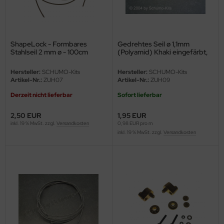
ini Model
leri
ShapeLock - Formbares
Gedrehtes Seil ø 1,1mm
Stahlseil 2 mm ø - 100cm
(Polyamid) Khaki eingefärbt,
ata
2,0 Meter
Hersteller:
SCHUMO-Kits
Hersteller:
SCHUMO-Kits
O Collections
Artikel-Nr.:
ZUH07
Artikel-Nr.:
ZUH09
Derzeit nicht lieferbar
Sofort lieferbar
NETIC
2,50 EUR
1,95 EUR
tty Hawk Model
inkl. 19 % MwSt. zzgl.
Versandkosten
0,98 EUR pro m
inkl. 19 % MwSt. zzgl.
Versandkosten
tare
ick
gic Factory
ASTER