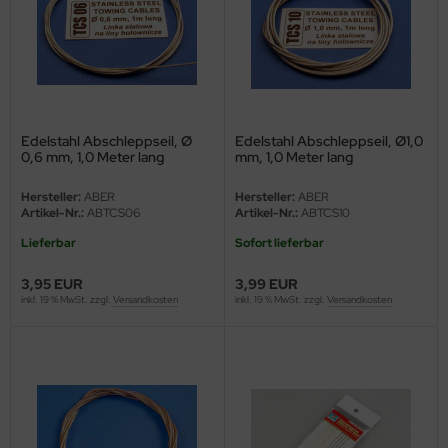
ler
yhawk
rces of Valor / Waltersons
Edelstahl Abschleppseil, Ø
Edelstahl Abschleppseil, Ø1,0
re Hobby
0,6 mm, 1,0 Meter lang
mm, 1,0 Meter lang
eedom Model Kits
Hersteller:
ABER
Hersteller:
ABER
Artikel-Nr.:
ABTCS06
Artikel-Nr.:
ABTCS10
jimi
Lieferbar
Sofort lieferbar
ahleri
3,95 EUR
3,99 EUR
inkl. 19 % MwSt. zzgl.
Versandkosten
inkl. 19 % MwSt. zzgl.
Versandkosten
sPatch Models
cko Models
ow2B