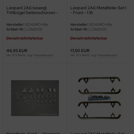
e Field Model
Leopard 2A6 bewegl.
Leopard 2A6 Metallteile-Set I
Trittbügel Seitenschürzen -
- Front - 1:16
Set - 1:16
bre Model
Hersteller:
SCHUMO-Kits
Hersteller:
SCHUMO-Kits
Artikel-Nr.:
L2A60012
Artikel-Nr.:
L2A60013
HUMO-Kits
Derzeit nicht lieferbar
Derzeit nicht lieferbar
unkmodels
44,95 EUR
17,50 EUR
inkl. 19 % MwSt. zzgl.
Versandkosten
inkl. 19 % MwSt. zzgl.
Versandkosten
ar Art
ecial Hobby
ar-Decals
yata
kom
miya
Metallteile-Set II. - (Kleinteile-
Leopard 2A6 Metallteile-Set