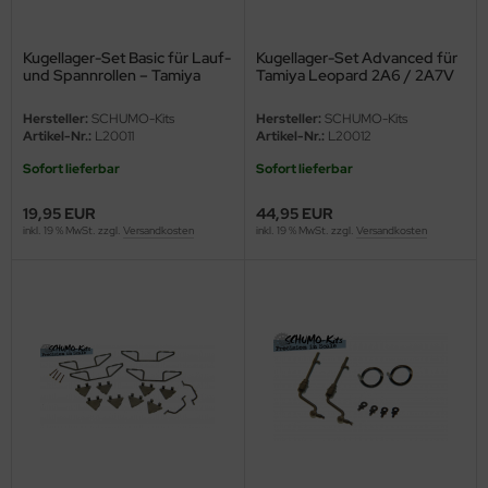
nu-Beemax
Kugellager-Set Basic für Lauf-
Kugellager-Set Advanced für
und Spannrollen – Tamiya
Tamiya Leopard 2A6 / 2A7V
nda-Hobby
Leopard 2A6 / 2A7V – 56020
– 56020 / 56047 – 1:16
/ 56047 – 1:16
Hersteller:
SCHUMO-Kits
Hersteller:
SCHUMO-Kits
gasus Hobbies
Artikel-Nr.:
L20011
Artikel-Nr.:
L20012
Sofort lieferbar
Sofort lieferbar
atz Nunu
19,95 EUR
44,95 EUR
usmodel
inkl. 19 % MwSt. zzgl.
Versandkosten
inkl. 19 % MwSt. zzgl.
Versandkosten
ar Lights
ntos Model
vell
ich.Models
den