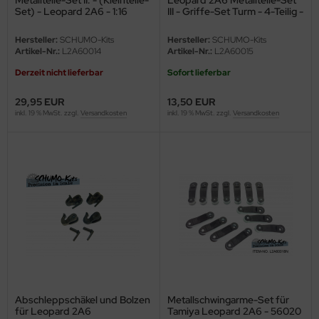
undermodel
Set) - Leopard 2A6 - 1:16
III - Griffe-Set Turm - 4-Teilig -
1:16
ger Model
Hersteller:
SCHUMO-Kits
Hersteller:
SCHUMO-Kits
Artikel-Nr.:
L2A60014
Artikel-Nr.:
L2A60015
umpeter
Derzeit nicht lieferbar
Sofort lieferbar
lejo
29,95 EUR
13,50 EUR
inkl. 19 % MwSt. zzgl.
Versandkosten
inkl. 19 % MwSt. zzgl.
Versandkosten
spid Models
ezda
Abschleppschäkel und Bolzen
Metallschwingarme-Set für
für Leopard 2A6
Tamiya Leopard 2A6 - 56020