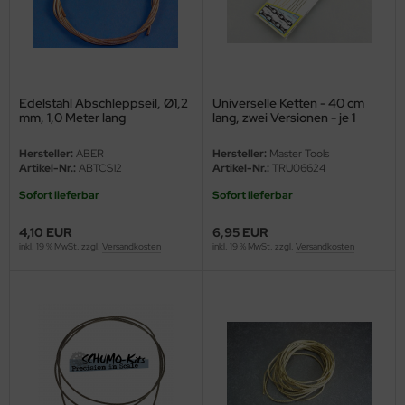
eat Wall Hobby
segawa
ller
Edelstahl Abschleppseil, Ø1,2
Universelle Ketten - 40 cm
mm, 1,0 Meter lang
lang, zwei Versionen - je 1
 Models
Stück
Hersteller:
ABER
Hersteller:
Master Tools
bby 2000
Artikel-Nr.:
ABTCS12
Artikel-Nr.:
TRU06624
Sofort lieferbar
Sofort lieferbar
bby Boss
4,10 EUR
6,95 EUR
bby Craft
inkl. 19 % MwSt. zzgl.
Versandkosten
inkl. 19 % MwSt. zzgl.
Versandkosten
mbrol
LOVE KIT
G Models
M