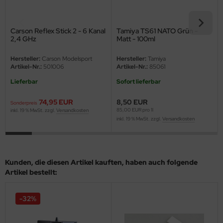
nu-Beemax
Carson Reflex Stick 2 - 6 Kanal
Tamiya TS61 NATO Grün -
2,4 GHz
Matt - 100ml
nda-Hobby
Hersteller:
Carson Modelsport
Hersteller:
Tamiya
gasus Hobbies
Artikel-Nr.:
501006
Artikel-Nr.:
85061
Lieferbar
Sofort lieferbar
atz Nunu
74,95 EUR
8,50 EUR
Sonderpreis
usmodel
85,00 EUR pro 1l
inkl. 19 % MwSt. zzgl.
Versandkosten
inkl. 19 % MwSt. zzgl.
Versandkosten
ar Lights
ntos Model
Kunden, die diesen Artikel kauften, haben auch folgende
vell
Artikel bestellt:
ich.Models
-32%
den