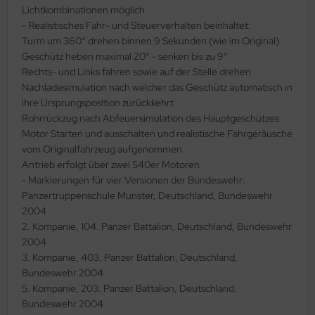
Lichtkombinationen möglich
ini Model
- Realistisches Fahr- und Steuerverhalten beinhaltet:
Turm um 360° drehen binnen 9 Sekunden (wie im Original)
leri
Geschütz heben maximal 20° - senken bis zu 9°
Rechts- und Links fahren sowie auf der Stelle drehen
ata
Nachladesimulation nach welcher das Geschütz automatisch in
ihre Ursprungsposition zurückkehrt
O Collections
Rohrrückzug nach Abfeuersimulation des Hauptgeschützes
Motor Starten und ausschalten und realistische Fahrgeräusche
NETIC
vom Originalfahrzeug aufgenommen
Antrieb erfolgt über zwei 540er Motoren
tty Hawk Model
- Markierungen für vier Versionen der Bundeswehr:
Panzertruppenschule Munster, Deutschland, Bundeswehr
tare
2004
2. Kompanie, 104. Panzer Battalion, Deutschland, Bundeswehr
ick
2004
3. Kompanie, 403. Panzer Battalion, Deutschland,
gic Factory
Bundeswehr 2004
5. Kompanie, 203. Panzer Battalion, Deutschland,
ASTER
Bundeswehr 2004