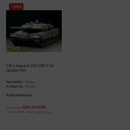
undermodel
-34%
ger Model
umpeter
lejo
spid Models
ezda
1:16 Leopard 2A6 (RC Full
Option Kit)
Hersteller:
Tamiya
Artikel-Nr.:
56020
Sofort lieferbar
684,95 EUR
Sonderpreis
inkl. 19 % MwSt. zzgl.
Versandkosten