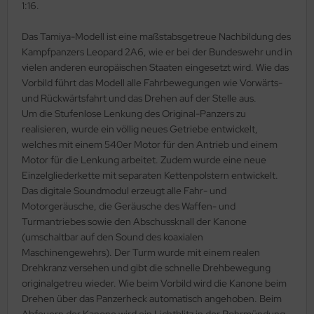
1:16.
ler
Das Tamiya-Modell ist eine maßstabsgetreue Nachbildung des
yhawk
Kampfpanzers Leopard 2A6, wie er bei der Bundeswehr und in
vielen anderen europäischen Staaten eingesetzt wird. Wie das
rces of Valor / Waltersons
Vorbild führt das Modell alle Fahrbewegungen wie Vorwärts-
und Rückwärtsfahrt und das Drehen auf der Stelle aus.
re Hobby
Um die Stufenlose Lenkung des Original-Panzers zu
realisieren, wurde ein völlig neues Getriebe entwickelt,
eedom Model Kits
welches mit einem 540er Motor für den Antrieb und einem
Motor für die Lenkung arbeitet. Zudem wurde eine neue
jimi
Einzelgliederkette mit separaten Kettenpolstern entwickelt.
Das digitale Soundmodul erzeugt alle Fahr- und
ahleri
Motorgeräusche, die Geräusche des Waffen- und
Turmantriebes sowie den Abschussknall der Kanone
sPatch Models
(umschaltbar auf den Sound des koaxialen
Maschinengewehrs). Der Turm wurde mit einem realen
cko Models
Drehkranz versehen und gibt die schnelle Drehbewegung
originalgetreu wieder. Wie beim Vorbild wird die Kanone beim
ow2B
Drehen über das Panzerheck automatisch angehoben. Beim
Abfeuern der Kanone wird ein Lichtblitz in der Rohrmündung