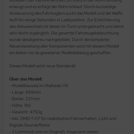
eat Wall Hobby
erzeugt und es erfolgt der Rohrrücklauf. Durch kurzzeitige
Ansteuerung des Fahrtreglers zuckt das Modell und die Waffe
segawa
läuft für einige Sekunden in Ladeposition. Zur Erleichterung
des Akkuwechsels ist dieser im Turm untergebracht und damit
ller
sehr leicht zugänglich. Die gesamte Fahrzeugebeleuchtung
wurde detailgetreu nachgebildet. Durch die komplette
 Models
Neuentwicklung aller Komponenten wird mit diesem Modell
ein bisher nie da gewesener Realitätsbezug geschaffen.
bby 2000
Dieses Modell setzt neue Standards!
bby Boss
Über das Modell:
bby Craft
- Modellbausatz im Maßstab 1:16
mbrol
- Länge: 688mm
- Breite: 237mm
LOVE KIT
- Höhe: 186
- Gewicht: 4750g
G Models
- Inkl. DMD T-07 für realistisches Fahrverhalten, Licht und
Digitale Soundeffekte
M
- 2 Lichtmodi (wie im Original), insgesamt sieben