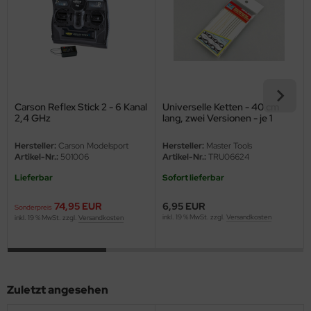
e Field Model
bre Model
HUMO-Kits
unkmodels
Carson Reflex Stick 2 - 6 Kanal
Universelle Ketten - 40 cm
2,4 GHz
lang, zwei Versionen - je 1
Stück
ar Art
Hersteller:
Carson Modelsport
Hersteller:
Master Tools
Artikel-Nr.:
501006
Artikel-Nr.:
TRU06624
ecial Hobby
Lieferbar
Sofort lieferbar
ar-Decals
74,95 EUR
6,95 EUR
Sonderpreis
inkl. 19 % MwSt. zzgl.
Versandkosten
inkl. 19 % MwSt. zzgl.
Versandkosten
yata
kom
miya
Zuletzt angesehen