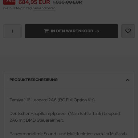
-34%
684,95 EUR
1.030,00 EUR
inkl. 19 % MwSt. zzgl.
Versandkosten
e Field Model 1:35
rson Modelsport
bre Model - 1:35
assy Hobby
IN DEN WARENKORB
ar Art / Glow 2B 1:35
MK
nstige Hersteller
eatex
kom 1:35
s Werk
miya 1:35
luxe Materials
PRODUKTBESCHREIBUNG
under Model 1:35
ODELKITS
Tamiya 1:16 Leopard 2A6 (RC Full Option Kit)
umpeter 1:35
agon Models
Deutscher Hauptkampfpanzer (Main Battle Tank) Leopard
ezda 1:35
uard
2A6 mit DMD Steuereinheit.
behör Maßstab 1:35
ergreen Scale Models
Panzermodell mit Sound- und Multifunktionspack im Maßstab