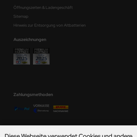
Öffnungszeiten & Ladengeschäft
Sitemap
Hinweis zur Entsorgung von Altbatterien
Auszeichnungen
Zahlungsmethoden
Versandmöglichkeiten
Diese Webseite verwendet Cookies und andere