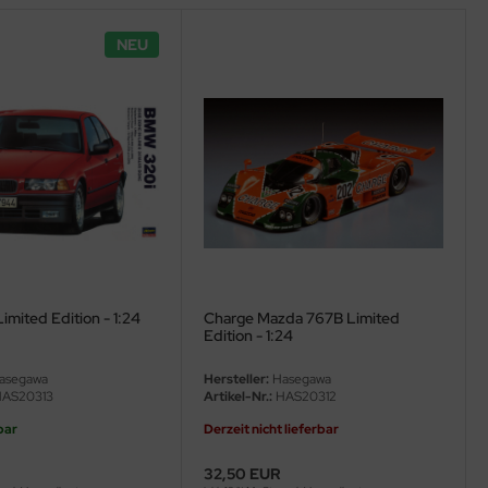
NEU
mited Edition - 1:24
Charge Mazda 767B Limited
Edition - 1:24
asegawa
Hersteller:
Hasegawa
AS20313
Artikel-Nr.:
HAS20312
bar
Derzeit nicht lieferbar
32,50 EUR