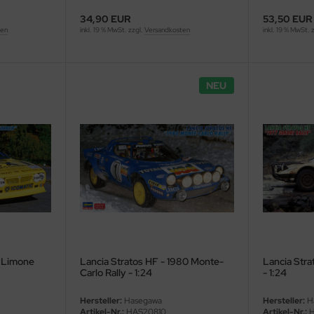
34,90 EUR
53,50 EUR
ten
inkl. 19 % MwSt. zzgl.
Versandkosten
inkl. 19 % MwSt. 
NEU
y Limone
Lancia Stratos HF - 1980 Monte-
Lancia Stra
Carlo Rally - 1:24
- 1:24
Hersteller:
Hasegawa
Hersteller:
H
Artikel-Nr.:
HAS20810
Artikel-Nr.:
H