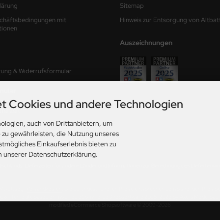
lärung
Sitemap
chäftsbedingungen mit
Hinweis zur Entsorgung von Altbat
tionen
Auszeichnungen
rung & Widerrufsformular
mular
t Cookies und andere Technologien
ferzeit
ologien, auch von Drittanbietern, um
ungen
e zu gewährleisten, die Nutzung unseres
stmögliches Einkaufserlebnis bieten zu
in unserer Datenschutzerklärung.
utschlands. Lieferzeiten für andere Länder und Informationen zur Berechnung des Liefertermins
. MwSt. zzgl.
Versandkosten
. Die durchgestrichenen Preise entsprechen dem bisherigen Preis b
026 | Template based on modified eCommerce Shopsoftware 2025-2026 by Axel's Modellba
mod
ified eCommerce Shopsoftware © 2009-2026