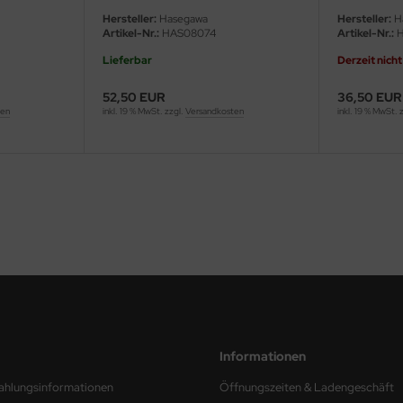
Hersteller:
Hasegawa
Hersteller:
H
Artikel-Nr.:
HAS08074
Artikel-Nr.:
H
Lieferbar
Derzeit nicht
52,50 EUR
36,50 EUR
ten
inkl. 19 % MwSt. zzgl.
Versandkosten
inkl. 19 % MwSt. 
Informationen
ahlungsinformationen
Öffnungszeiten & Ladengeschäft