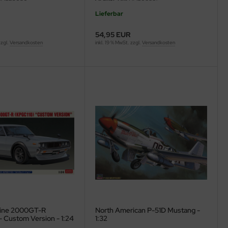
Lieferbar
54,95 EUR
zzgl.
Versandkosten
inkl. 19 % MwSt. zzgl.
Versandkosten
line 2000GT-R
North American P-51D Mustang -
 Custom Version - 1:24
1:32