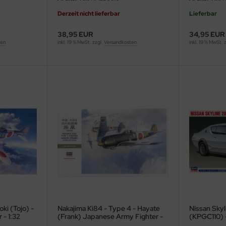
Derzeit nicht lieferbar
Lieferbar
38,95 EUR
34,95 EUR
ten
inkl. 19 % MwSt. zzgl.
Versandkosten
inkl. 19 % MwSt. 
ki (Tojo) -
Nakajima Ki84 - Type 4 - Hayate
Nissan Sky
- 1:32
(Frank) Japanese Army Fighter -
(KPGC110) -
1:32