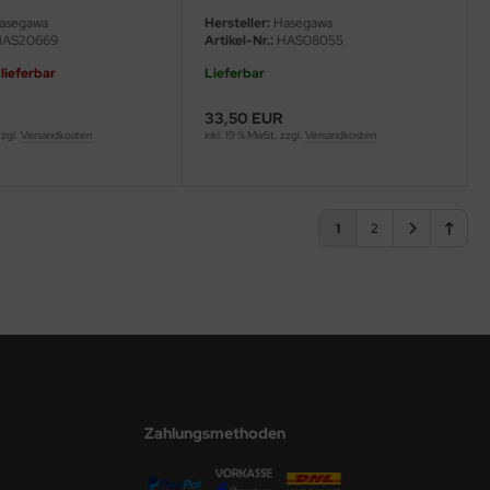
asegawa
Hersteller:
Hasegawa
AS20669
Artikel-Nr.:
HAS08055
 lieferbar
Lieferbar
33,50 EUR
zzgl.
Versandkosten
inkl. 19 % MwSt. zzgl.
Versandkosten
1
2
Zahlungsmethoden