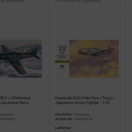
zzgl.
Versandkosten
inkl. 19 % MwSt. zzgl.
Versandkosten
N1K2-J Shidenkai
Kawasaki Ki61-I Hei Hien (Tony) -
 Japanese Navy
Japanese Army Fighter - 1:32
- 1:32
asegawa
Hersteller:
Hasegawa
AS08883
Artikel-Nr.:
HAS08078
Lieferbar