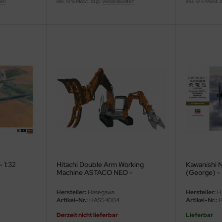
ten
inkl. 19 % MwSt. zzgl.
Versandkosten
inkl. 19 % MwSt. 
 1:32
Hitachi Double Arm Working
Kawanishi 
Machine ASTACO NEO -
(George) -
Raupenbagger - 1:35
Interceptor 
Hersteller:
Hasegawa
Hersteller:
H
Artikel-Nr.:
HAS54004
Artikel-Nr.:
H
Derzeit nicht lieferbar
Lieferbar