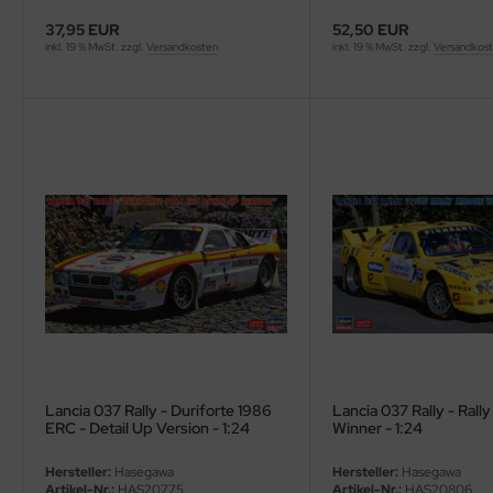
37,95 EUR
52,50 EUR
inkl. 19 % MwSt. zzgl.
Versandkosten
inkl. 19 % MwSt. zzgl.
Versandkos
Lancia 037 Rally - Duriforte 1986
Lancia 037 Rally - Rall
ERC - Detail Up Version - 1:24
Winner - 1:24
Hersteller:
Hasegawa
Hersteller:
Hasegawa
Artikel-Nr.:
HAS20775
Artikel-Nr.:
HAS20806