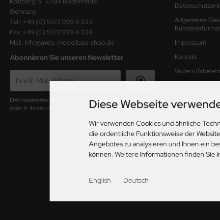
Kottberg 6, 37194 Bodenfelde
Datenschutzerk
Germany
Allgemeine Ges
Tel.: +49 (0) 5572 999 4 333
Kundeninforma
Fax.:+49 (0) 5572 999 4 334
Mail: info@axels-modellbau-shop.de
Impressum
Kontakt
Abonnieren Sie unseren Newsletter
Widerrufsbeleh
Widerrufsfor
Diese Webseite verwende
Der Newsletter ist kostenlos und kann jederzeit hier
oder in Ihrem Kundenkonto wieder abbestellt werden.
Angaben zur Lie
Wir verwenden Cookies und ähnliche Techn
Cookie Einstell
die ordentliche Funktionsweise der Websit
Angebotes zu analysieren und Ihnen ein be
können. Weitere Informationen finden Sie 
*Gilt für Lieferungen innerhalb De
English
Deutsch
Alle Preise inkl. gesetzl
Axels Modellbau Shop © 2