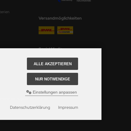
terien
Versandmöglichkeiten
Social Media
ALLE AKZEPTIEREN
NUR NOTWENDIGE
Einstellungen anpassen
 siehe hier:
Angaben zur Lieferzeit.
Datenschutzerklärung
Impressum
ei Axels Modellbau Shop.
u Shop Schulze & Sohn OHG