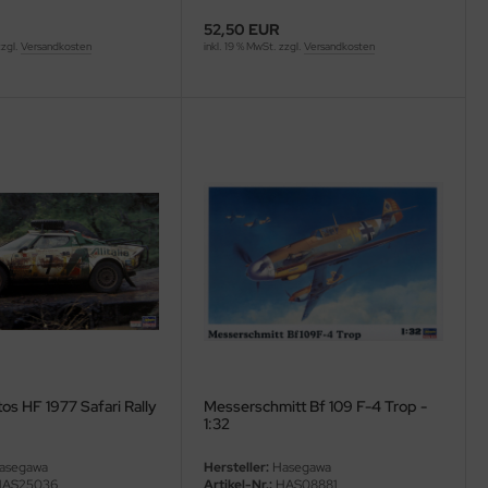
52,50 EUR
zzgl.
Versandkosten
inkl. 19 % MwSt. zzgl.
Versandkosten
tos HF 1977 Safari Rally
Messerschmitt Bf 109 F-4 Trop -
1:32
asegawa
Hersteller:
Hasegawa
AS25036
Artikel-Nr.:
HAS08881