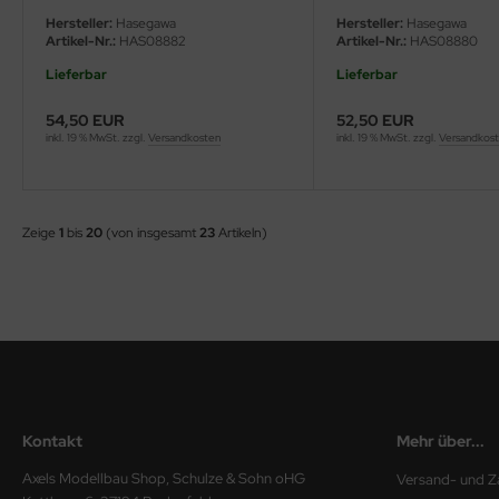
Hersteller:
Hasegawa
Hersteller:
Hasegawa
Artikel-Nr.:
HAS08882
Artikel-Nr.:
HAS08880
Lieferbar
Lieferbar
54,50 EUR
52,50 EUR
inkl. 19 % MwSt. zzgl.
Versandkosten
inkl. 19 % MwSt. zzgl.
Versandkos
Zeige
1
bis
20
(von insgesamt
23
Artikeln)
Kontakt
Mehr über...
Axels Modellbau Shop, Schulze & Sohn oHG
Versand- und Z