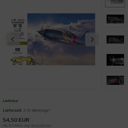
opard 2A6 & Leopard 2A7V
agon 1:35
56 Militär / 28mm Wargaming Miniaturen
ßstab 1:100
nsel
MT
miya Polystrolplatten, Schaumstoffplatten und Profile
nther - Jagdpanther
ler 1:35
2 Militär
ßstab 1:125
skiermittel
using Hobby
rbrauchsmaterialien
nzer IV - Jagdpanzer IV
bby Boss 1:35
00 Militär
ßstab 1:144
behör
OSHIMA
ichmacher für Abziehbilder
-1 - KV-2
LOVE KIT 1:35
44 Militär / Sonstige
ßstab 1:150
twox
rkzeuge
A2 Abrams - US Main Battle Tank
M 1:35
g Tanks - 1:Egg
ßstab 1:200
AK Model
51 Sheridan - US Airborne Tank
leri 1:35
ßstab 1:350
ndai
turion Mk. III
gic Factory 1:35
ßstab 1:400
kits
ster Box 1:35
ßstab 1:550
uewox
Lieferbar
ng Model 1:35
ßstab 1:700
rder Model
Lieferzeit:
3-10 Werktage*
niArt Models 1:35
ßstab 1:720
stik
54,50 EUR
inkl. 19 % MwSt. zzgl.
Versandkosten
ell 1:35
g Ships - 1:Egg
onco Models