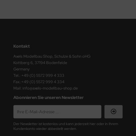
ini Model
leri
ata
Kontakt
O Collections
Axels Modellbau Shop, Schulze & Sohn oHG
NETIC
Kottberg 6, 37194 Bodenfelde
Germany
tty Hawk Model
Tel.: +49 (0) 5572 999 4 333
Fax.:+49 (0) 5572 999 4 334
tare
Mail: info@axels-modellbau-shop.de
Abonnieren Sie unseren Newsletter
ick
gic Factory
Der Newsletter ist kostenlos und kann jederzeit hier oder in Ihrem
ASTER
Kundenkonto wieder abbestellt werden.