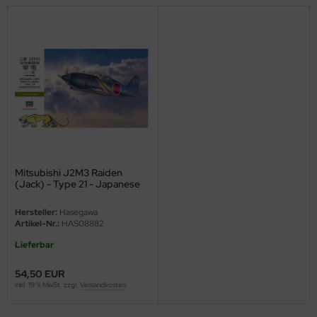
eat Wall Hobby
segawa
ller
 Models
bby 2000
bby Boss
Mitsubishi J2M3 Raiden
(Jack) - Type 21 - Japanese
bby Craft
Navy Interceptor - 1:32
Hersteller:
Hasegawa
mbrol
Artikel-Nr.:
HAS08882
Lieferbar
LOVE KIT
54,50 EUR
G Models
inkl. 19 % MwSt. zzgl.
Versandkosten
M