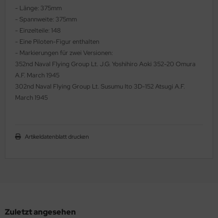
- Länge: 375mm
ler
- Spannweite: 375mm
- Einzelteile: 148
yhawk
- Eine Piloten-Figur enthalten
- Markierungen für zwei Versionen:
rces of Valor / Waltersons
352nd Naval Flying Group Lt. J.G. Yoshihiro Aoki 352-20 Omura
re Hobby
A.F. March 1945
302nd Naval Flying Group Lt. Susumu Ito 3D-152 Atsugi A.F.
eedom Model Kits
March 1945
jimi
Artikeldatenblatt drucken
ahleri
sPatch Models
cko Models
ow2B
Zuletzt angesehen