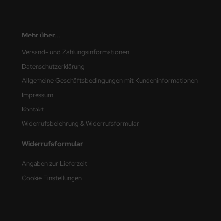
ster Box LTD
ster Tools
Mehr über...
ng Model
Versand- und Zahlungsinformationen
Datenschutzerklärung
liput
Allgemeine Geschäftsbedingungen mit Kundeninformationen
niArt
Impressum
Kontakt
nicraft
Widerrufsbelehrung & Widerrufsformular
rage Hobby
Widerrufsformular
delcollect
Angaben zur Lieferzeit
ebius Models
Cookie Einstellungen
PC
. Hobby / Gunze Sangyo