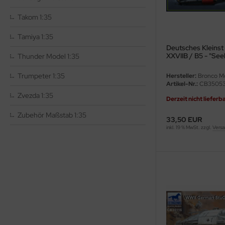
ler
Takom 1:35
yhawk
Tamiya 1:35
Deutsches Kleinst
rces of Valor / Waltersons
XXVIIB / B5 - "See
Thunder Model 1:35
Trumpeter 1:35
Hersteller:
Bronco M
re Hobby
Artikel-Nr.:
CB3505
Zvezda 1:35
eedom Model Kits
Derzeit nicht lieferb
Zubehör Maßstab 1:35
33,50 EUR
jimi
inkl. 19 % MwSt. zzgl.
Versa
ahleri
sPatch Models
cko Models
ow2B