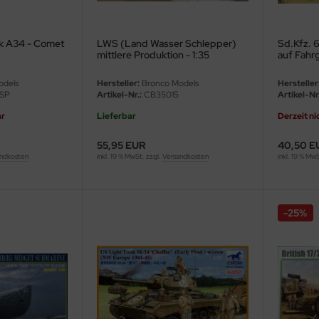
nk A34 - Comet
LWS (Land Wasser Schlepper)
Sd.Kfz. 
mittlere Produktion - 1:35
auf Fahrg
- 1:35
odels
Hersteller:
Bronco Models
Hersteller
SP
Artikel-Nr.:
CB35015
Artikel-Nr.
ar
Lieferbar
Derzeit ni
55,95 EUR
40,50 E
ndkosten
inkl. 19 % MwSt. zzgl.
Versandkosten
inkl. 19 % Mw
-25%