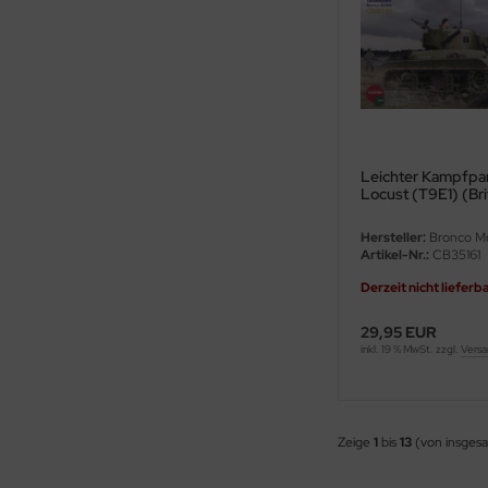
ini Model
leri
ata
O Collections
Leichter Kampfpa
Locust (T9E1) (Bri
- 1:35
NETIC
Hersteller:
Bronco M
Artikel-Nr.:
CB35161
tty Hawk Model
Derzeit nicht lieferb
tare
29,95 EUR
inkl. 19 % MwSt. zzgl.
Versa
ick
gic Factory
Zeige
1
bis
13
(von insges
ASTER