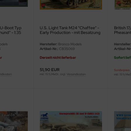
 U-Boot Typ
U.S. Light Tank M24 "Chaffee" -
British 1
hund" - 1:35
Early Production - mit Besatzung
Pheasant 
- 1:35
odels
Hersteller:
Bronco Models
Hersteller
3
Artikel-Nr.:
CB35069
Artikel-Nr.
ar
Derzeit nicht lieferbar
Sofort lie
51,90 EUR
Sonderpreis
ndkosten
inkl. 19 % MwSt. zzgl.
Versandkosten
inkl. 19 % Mw