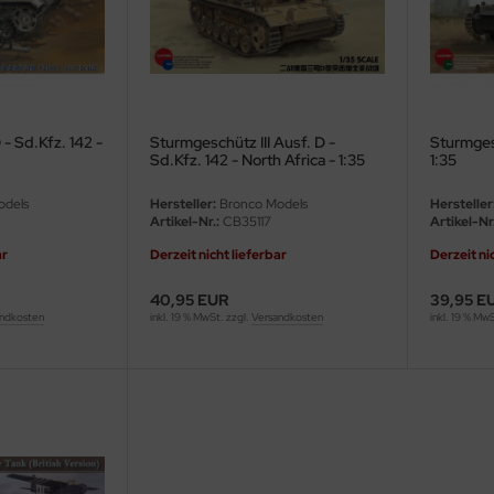
 - Sd.Kfz. 142 -
Sturmgeschütz III Ausf. D -
Sturmgesc
Sd.Kfz. 142 - North Africa - 1:35
1:35
odels
Hersteller:
Bronco Models
Hersteller
Artikel-Nr.:
CB35117
Artikel-Nr.
ar
Derzeit nicht lieferbar
Derzeit ni
40,95 EUR
39,95 E
ndkosten
inkl. 19 % MwSt. zzgl.
Versandkosten
inkl. 19 % Mw