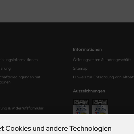
Informationen
ahlungsinformationen
Öffnungszeiten & Ladengeschäft
lärung
Sitemap
chäftsbedingungen mit
Hinweis zur Entsorgung von Altbat
tionen
Auszeichnungen
rung & Widerrufsformular
mular
t Cookies und andere Technologien
ferzeit