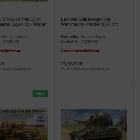
6/3 7,62 cm PaK 36(r)
Leichter Stabswagen der
estell Zgkw. 5t - "Diana"
Wehrmacht - Modell 1937 mit
Figuren - 1:35
:
Bronco Models
Hersteller:
Bronco Models
:
CB35038
Artikel-Nr.:
CB35052
cht lieferbar
Derzeit nicht lieferbar
UR
23,95 EUR
St. zzgl.
Versandkosten
inkl. 19 % MwSt. zzgl.
Versandkosten
NEU