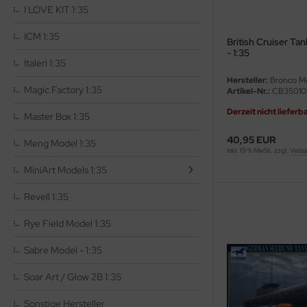
I LOVE KIT 1:35
rson Modelsport
ICM 1:35
British Cruiser Ta
- 1:35
assy Hobby
Italeri 1:35
Hersteller:
Bronco M
MK
Magic Factory 1:35
Artikel-Nr.:
CB35010
Derzeit nicht lieferb
Master Box 1:35
eatex
40,95 EUR
Meng Model 1:35
s Werk
inkl. 19 % MwSt. zzgl.
Versa
MiniArt Models 1:35
luxe Materials
Revell 1:35
ODELKITS
Rye Field Model 1:35
agon Models
Sabre Model - 1:35
uard
Soar Art / Glow 2B 1:35
ergreen Scale Models
Sonstige Hersteller