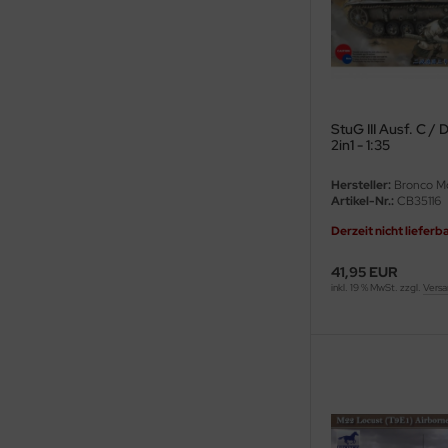
eat Wall Hobby
segawa
ller
StuG III Ausf. C / D
 Models
2in1 - 1:35
bby 2000
Hersteller:
Bronco M
Artikel-Nr.:
CB35116
bby Boss
Derzeit nicht lieferb
bby Craft
41,95 EUR
inkl. 19 % MwSt. zzgl.
Versa
mbrol
LOVE KIT
G Models
M