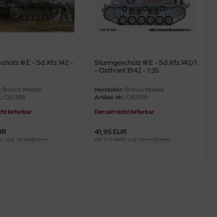
hütz III E - Sd.Kfz.142 -
Sturmgeschütz III E - Sd.Kfz.142/1
- Ostfront 1942 - 1:35
:
Bronco Models
Hersteller:
Bronco Models
:
CB35118
Artikel-Nr.:
CB35119
cht lieferbar
Derzeit nicht lieferbar
UR
41,95 EUR
St. zzgl.
Versandkosten
inkl. 19 % MwSt. zzgl.
Versandkosten