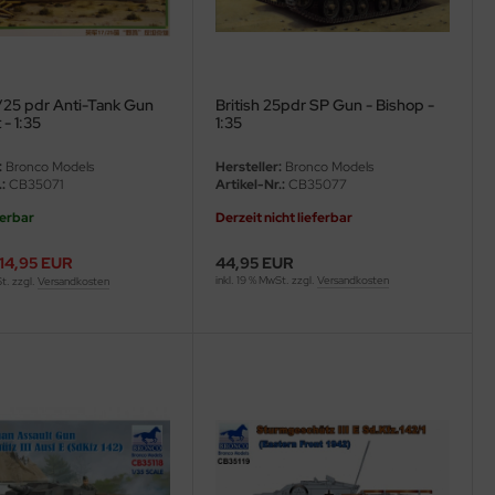
7/25 pdr Anti-Tank Gun
British 25pdr SP Gun - Bishop -
- 1:35
1:35
:
Bronco Models
Hersteller:
Bronco Models
:
CB35071
Artikel-Nr.:
CB35077
ferbar
Derzeit nicht lieferbar
14,95 EUR
44,95 EUR
inkl. 19 % MwSt. zzgl.
Versandkosten
St. zzgl.
Versandkosten