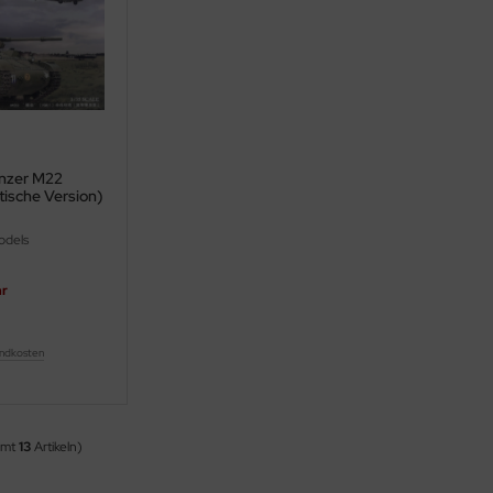
nzer M22
tische Version)
odels
ar
ndkosten
amt
13
Artikeln)