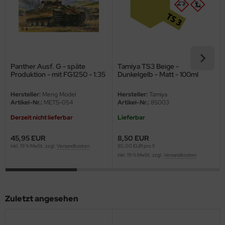
eat Wall Hobby
segawa
ller
Panther Ausf. G - späte
Tamiya TS3 Beige -
 Models
Produktion - mit FG1250 - 1:35
Dunkelgelb - Matt - 100ml
bby 2000
Hersteller:
Meng Model
Hersteller:
Tamiya
Artikel-Nr.:
METS-054
Artikel-Nr.:
85003
bby Boss
Derzeit nicht lieferbar
Lieferbar
bby Craft
45,95 EUR
8,50 EUR
inkl. 19 % MwSt. zzgl.
Versandkosten
85,00 EUR pro 1l
mbrol
inkl. 19 % MwSt. zzgl.
Versandkosten
LOVE KIT
G Models
Zuletzt angesehen
M