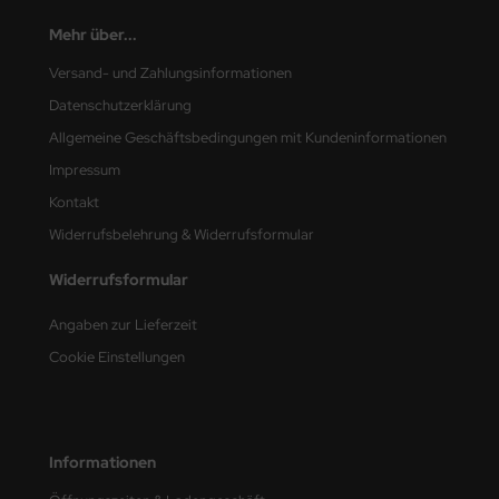
Mehr über...
nu-Beemax
Versand- und Zahlungsinformationen
nda-Hobby
Datenschutzerklärung
Allgemeine Geschäftsbedingungen mit Kundeninformationen
gasus Hobbies
Impressum
atz Nunu
Kontakt
usmodel
Widerrufsbelehrung & Widerrufsformular
Widerrufsformular
ar Lights
Angaben zur Lieferzeit
ntos Model
Cookie Einstellungen
vell
ich.Models
Informationen
den