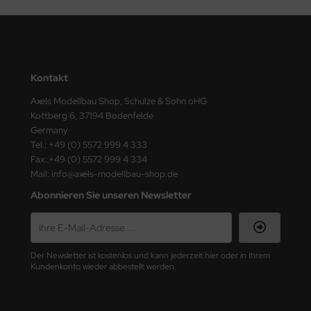
ster Box LTD
ster Tools
ng Model
Kontakt
liput
Axels Modellbau Shop, Schulze & Sohn oHG
Kottberg 6, 37194 Bodenfelde
niArt
Germany
Tel.: +49 (0) 5572 999 4 333
nicraft
Fax.:+49 (0) 5572 999 4 334
Mail: info@axels-modellbau-shop.de
rage Hobby
Abonnieren Sie unseren Newsletter
delcollect
ebius Models
Der Newsletter ist kostenlos und kann jederzeit hier oder in Ihrem
Kundenkonto wieder abbestellt werden.
PC
. Hobby / Gunze Sangyo