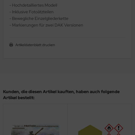
- Hochdetailliertes Modell
ler
- Inklusive Fotoätzteilen
- Bewegliche Einzelgliederkette
yhawk
- Markierungen für zwei DAK Versionen
rces of Valor / Waltersons
Artikeldatenblatt drucken
re Hobby
eedom Model Kits
jimi
ahleri
Kunden, die diesen Artikel kauften, haben auch folgende
Artikel bestellt:
sPatch Models
cko Models
ow2B