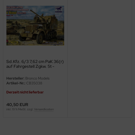
ini Model
leri
ata
O Collections
NETIC
Sd.Kfz. 6/3 7,62 cm PaK 36(r)
auf Fahrgestell Zgkw. 5t -
"Diana" - 1:35
tty Hawk Model
Hersteller:
Bronco Models
Artikel-Nr.:
CB35038
tare
Derzeit nicht lieferbar
ick
40,50 EUR
inkl. 19 % MwSt. zzgl.
Versandkosten
gic Factory
ASTER