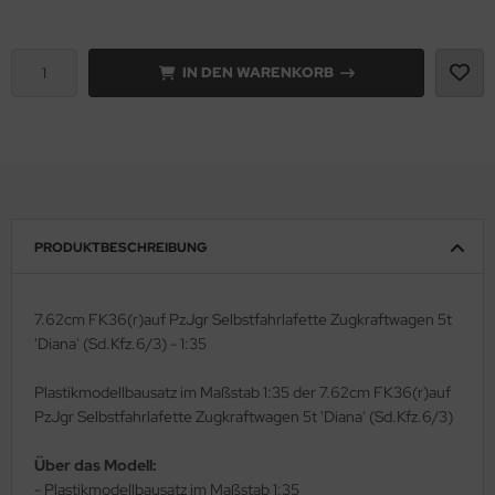
rson Modelsport
IN DEN WARENKORB
assy Hobby
MK
eatex
s Werk
PRODUKTBESCHREIBUNG
luxe Materials
7.62cm FK36(r)auf PzJgr Selbstfahrlafette Zugkraftwagen 5t
ODELKITS
'Diana' (Sd.Kfz.6/3) - 1:35
agon Models
Plastikmodellbausatz im Maßstab 1:35 der 7.62cm FK36(r)auf
PzJgr Selbstfahrlafette Zugkraftwagen 5t 'Diana' (Sd.Kfz.6/3)
uard
Über das Modell:
ergreen Scale Models
- Plastikmodellbausatz im Maßstab 1:35