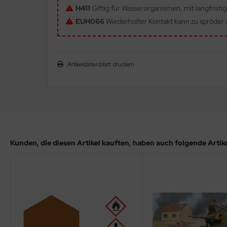
H411
Giftig für Wasserorganismen, mit langfristi
ler
EUH066
Wiederholter Kontakt kann zu spröder o
yhawk
rces of Valor / Waltersons
Artikeldatenblatt drucken
re Hobby
eedom Model Kits
jimi
ahleri
Kunden, die diesen Artikel kauften, haben auch folgende Artikel
sPatch Models
cko Models
ow2B