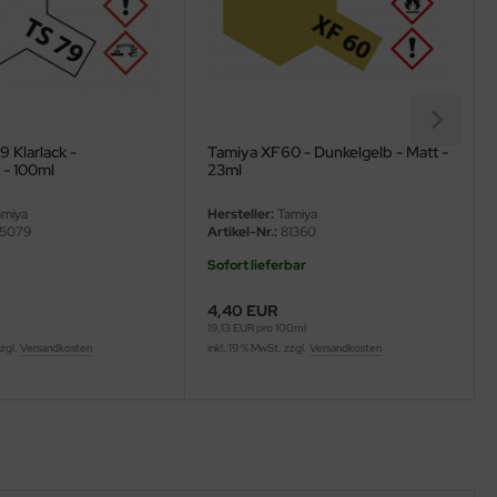
 Klarlack -
Tamiya XF60 - Dunkelgelb - Matt -
 - 100ml
23ml
miya
Hersteller:
Tamiya
5079
Artikel-Nr.:
81360
Sofort lieferbar
4,40 EUR
l
19,13 EUR pro 100ml
zzgl.
Versandkosten
inkl. 19 % MwSt. zzgl.
Versandkosten