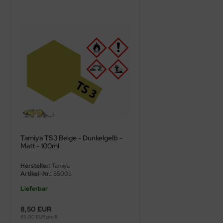
ini Model
leri
ata
O Collections
NETIC
tty Hawk Model
Tamiya TS3 Beige - Dunkelgelb -
tare
Matt - 100ml
ick
Hersteller:
Tamiya
Artikel-Nr.:
85003
gic Factory
Lieferbar
ASTER
8,50 EUR
85,00 EUR pro 1l