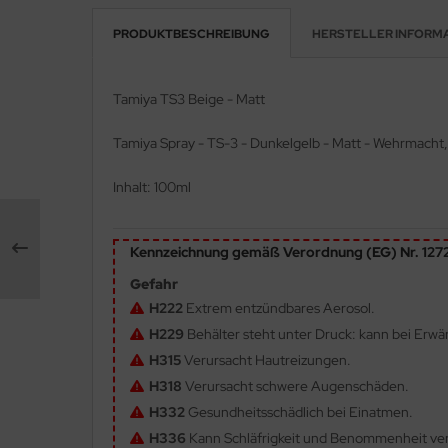
PRODUKTBESCHREIBUNG
HERSTELLER INFORM
e Field Model 1:35
rson Modelsport
bre Model - 1:35
assy Hobby
Tamiya TS3 Beige - Matt
ar Art / Glow 2B 1:35
MK
Tamiya Spray - TS-3 - Dunkelgelb - Matt - Wehrmacht,
nstige Hersteller
eatex
Inhalt: 100ml
kom 1:35
s Werk
Kennzeichnung gemäß Verordnung (EG) Nr. 12
miya 1:35
luxe Materials
Gefahr
under Model 1:35
ODELKITS
H222
Extrem entzündbares Aerosol.
H229
Behälter steht unter Druck: kann bei Erw
umpeter 1:35
agon Models
H315
Verursacht Hautreizungen.
ezda 1:35
uard
H318
Verursacht schwere Augenschäden.
H332
Gesundheitsschädlich bei Einatmen.
behör Maßstab 1:35
ergreen Scale Models
H336
Kann Schläfrigkeit und Benommenheit ve