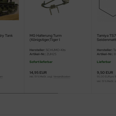
try Tank
MG Halterung Turm
Tamiya TS79
(Königstiger,Tiger I
Seidenmatt
mittel/spät,Panther) 1:16
Hersteller:
SCHUMO-Kits
Hersteller:
Ta
Artikel-Nr.:
ZUH25
Artikel-Nr.:
8
Sofort lieferbar
Lieferbar
14,95 EUR
9,50 EUR
ten
inkl. 19 % MwSt. zzgl.
Versandkosten
95,00 EUR pro 1
inkl. 19 % MwSt. 