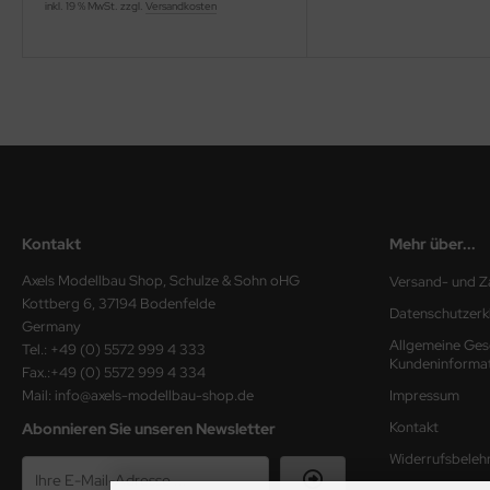
inkl. 19 % MwSt. zzgl.
Versandkosten
ster Box LTD
ster Tools
ng Model
liput
niArt
Kontakt
Mehr über...
nicraft
Axels Modellbau Shop, Schulze & Sohn oHG
Versand- und Z
rage Hobby
Kottberg 6, 37194 Bodenfelde
Datenschutzerk
Germany
delcollect
Allgemeine Ges
Tel.: +49 (0) 5572 999 4 333
Kundeninforma
Fax.:+49 (0) 5572 999 4 334
ebius Models
Mail: info@axels-modellbau-shop.de
Impressum
Kontakt
Abonnieren Sie unseren Newsletter
PC
Widerrufsbeleh
. Hobby / Gunze Sangyo