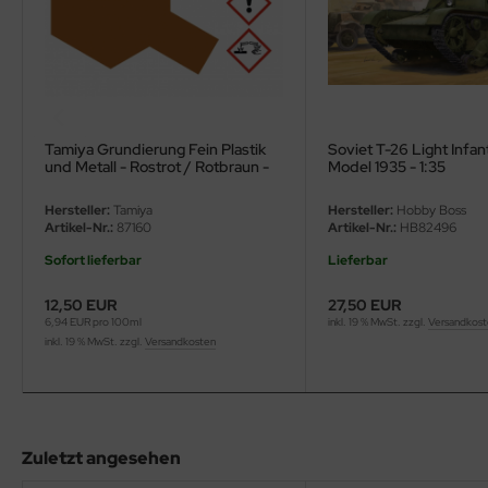
eat Wall Hobby
segawa
ller
 Models
Tamiya Grundierung Fein Plastik
Soviet T-26 Light Infan
und Metall - Rostrot / Rotbraun -
Model 1935 - 1:35
Fine Surface Primer L for Plastic &
bby 2000
Metal - Oxide Primer Red - 180ml
Hersteller:
Tamiya
Hersteller:
Hobby Boss
Artikel-Nr.:
87160
Artikel-Nr.:
HB82496
bby Boss
Sofort lieferbar
Lieferbar
bby Craft
12,50 EUR
27,50 EUR
6,94 EUR pro 100ml
inkl. 19 % MwSt. zzgl.
Versandkos
mbrol
inkl. 19 % MwSt. zzgl.
Versandkosten
LOVE KIT
G Models
Zuletzt angesehen
M