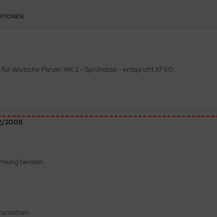
ATIONEN
 für deutsche Panzer WK 2 - Sprühdose - entspricht XF60.
72/2008
ärmung bersten.
rursachen.