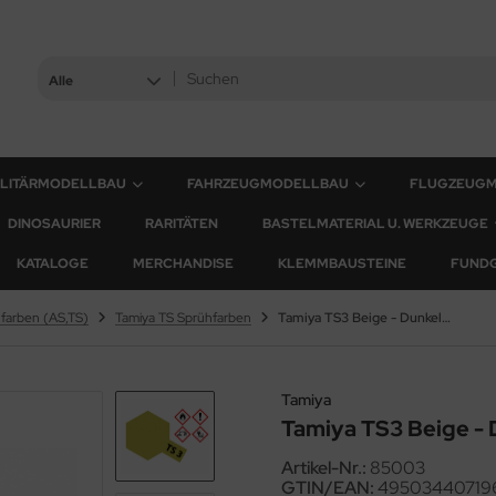
Alle
ILITÄRMODELLBAU
FAHRZEUGMODELLBAU
FLUGZEUG
DINOSAURIER
RARITÄTEN
BASTELMATERIAL U. WERKZEUGE
KATALOGE
MERCHANDISE
KLEMMBAUSTEINE
FUND
farben (AS,TS)
Tamiya TS Sprühfarben
Tamiya TS3 Beige - Dunkelgelb - Matt - 100ml
Tamiya
Tamiya TS3 Beige - 
Artikel-Nr.:
85003
GTIN/EAN:
49503440719