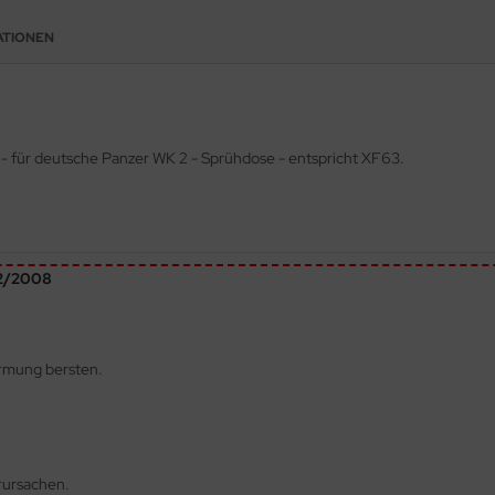
ATIONEN
- für deutsche Panzer WK 2 - Sprühdose - entspricht XF63.
72/2008
ärmung bersten.
rursachen.