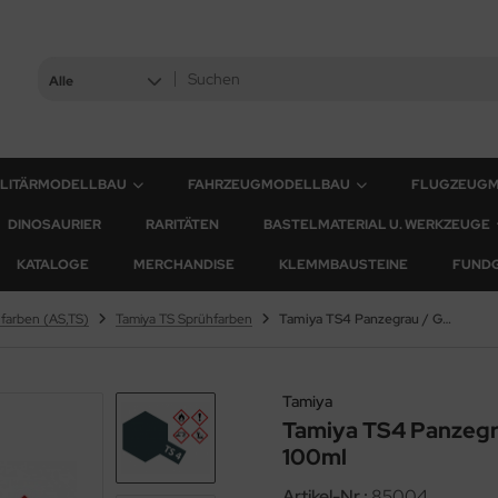
Alle
ILITÄRMODELLBAU
FAHRZEUGMODELLBAU
FLUGZEUG
DINOSAURIER
RARITÄTEN
BASTELMATERIAL U. WERKZEUGE
KATALOGE
MERCHANDISE
KLEMMBAUSTEINE
FUND
farben (AS,TS)
Tamiya TS Sprühfarben
Tamiya TS4 Panzegrau / German Grey - Matt - 100ml
Tamiya
Tamiya TS4 Panzegr
100ml
Artikel-Nr.:
85004