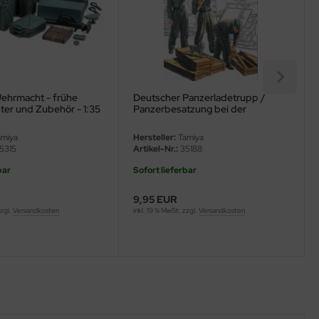
ehrmacht - frühe
Deutscher Panzerladetrupp /
ter und Zubehör - 1:35
Panzerbesatzung bei der
Aufmunitionierung - 1:35
miya
Hersteller:
Tamiya
5315
Artikel-Nr.:
35188
bar
Sofort lieferbar
9,95 EUR
zzgl.
Versandkosten
inkl. 19 % MwSt. zzgl.
Versandkosten