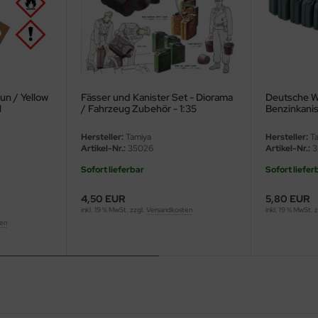
un / Yellow
Fässer und Kanister Set - Diorama
Deutsche W
l
/ Fahrzeug Zubehör - 1:35
Benzinkanis
Hersteller:
Tamiya
Hersteller:
Ta
Artikel-Nr.:
35026
Artikel-Nr.:
3
Sofort lieferbar
Sofort liefer
4,50 EUR
5,80 EUR
inkl. 19 % MwSt. zzgl.
Versandkosten
inkl. 19 % MwSt. 
ten