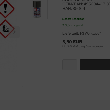
GTIN/EAN:
49503440719
HAN:
85004
Sofort lieferbar
2 Stück lagernd
Lieferzeit:
1-3 Werktage*
8,50 EUR
inkl. 19 % MwSt. zzgl.
Versandkosten