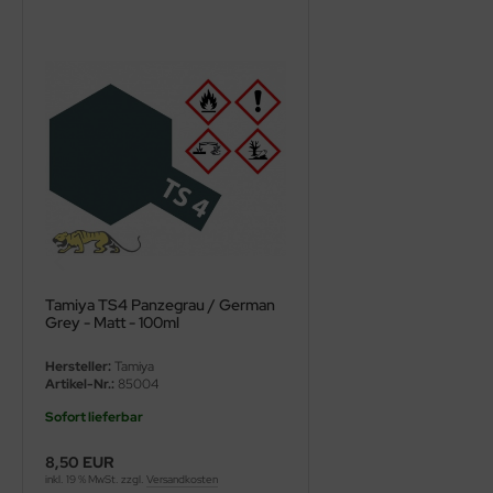
ini Model
leri
ata
O Collections
NETIC
tty Hawk Model
Tamiya TS4 Panzegrau / German
tare
Grey - Matt - 100ml
ick
Hersteller:
Tamiya
Artikel-Nr.:
85004
gic Factory
Sofort lieferbar
ASTER
8,50 EUR
inkl. 19 % MwSt. zzgl.
Versandkosten