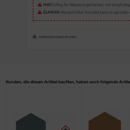
H411
Giftig für Wasserorganismen, mit langfristi
ler
EUH066
Wiederholter Kontakt kann zu spröder o
yhawk
rces of Valor / Waltersons
Artikeldatenblatt drucken
re Hobby
eedom Model Kits
jimi
ahleri
Kunden, die diesen Artikel kauften, haben auch folgende Artikel
sPatch Models
cko Models
ow2B