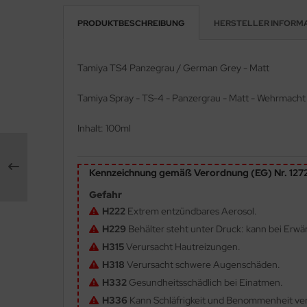
PRODUKTBESCHREIBUNG
HERSTELLER INFORM
e Field Model 1:35
rson Modelsport
bre Model - 1:35
assy Hobby
Tamiya TS4 Panzegrau / German Grey - Matt
ar Art / Glow 2B 1:35
MK
Tamiya Spray - TS-4 - Panzergrau - Matt - Wehrmacht 
nstige Hersteller
eatex
Inhalt: 100ml
kom 1:35
s Werk
Kennzeichnung gemäß Verordnung (EG) Nr. 12
miya 1:35
luxe Materials
Gefahr
under Model 1:35
ODELKITS
H222
Extrem entzündbares Aerosol.
H229
Behälter steht unter Druck: kann bei Erw
umpeter 1:35
agon Models
H315
Verursacht Hautreizungen.
ezda 1:35
uard
H318
Verursacht schwere Augenschäden.
H332
Gesundheitsschädlich bei Einatmen.
behör Maßstab 1:35
ergreen Scale Models
H336
Kann Schläfrigkeit und Benommenheit ve