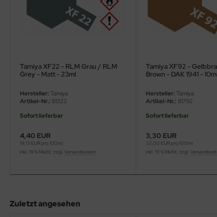
eat Wall Hobby
segawa
ller
 Models
Tamiya XF22 - RLM Grau / RLM
Tamiya XF92 - Gelbbra
Grey - Matt - 23ml
Brown - DAK 1941 - 10m
bby 2000
Hersteller:
Tamiya
Hersteller:
Tamiya
Artikel-Nr.:
81322
Artikel-Nr.:
81792
bby Boss
Sofort lieferbar
Sofort lieferbar
bby Craft
4,40 EUR
3,30 EUR
19,13 EUR pro 100ml
33,00 EUR pro 100ml
mbrol
inkl. 19 % MwSt. zzgl.
Versandkosten
inkl. 19 % MwSt. zzgl.
Versandkos
LOVE KIT
G Models
Zuletzt angesehen
M