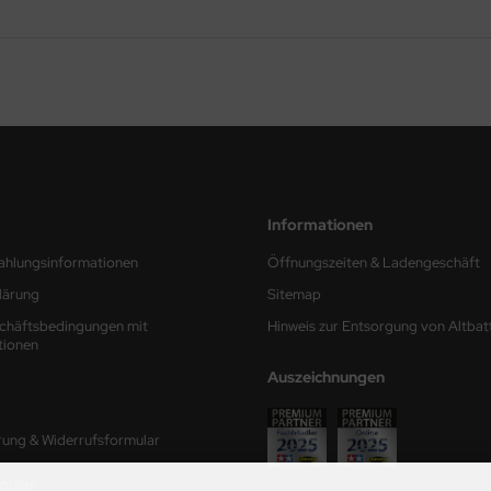
Informationen
ahlungsinformationen
Öffnungszeiten & Ladengeschäft
lärung
Sitemap
chäftsbedingungen mit
Hinweis zur Entsorgung von Altbat
tionen
Auszeichnungen
rung & Widerrufsformular
mular