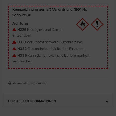
ler
Kennzeichnung gemäß Verordnung (EG) Nr.
1272/2008
yhawk
Achtung
rces of Valor / Waltersons
H226
Flüssigkeit und Dampf
entzündbar.
re Hobby
H319
Verursacht schwere Augenreizung.
H332
Gesundheitsschädlich bei Einatmen.
eedom Model Kits
H336
Kann Schläfrigkeit und Benommenheit
verursachen.
jimi
ahleri
Artikeldatenblatt drucken
sPatch Models
cko Models
HERSTELLER INFORMATIONEN
ow2B