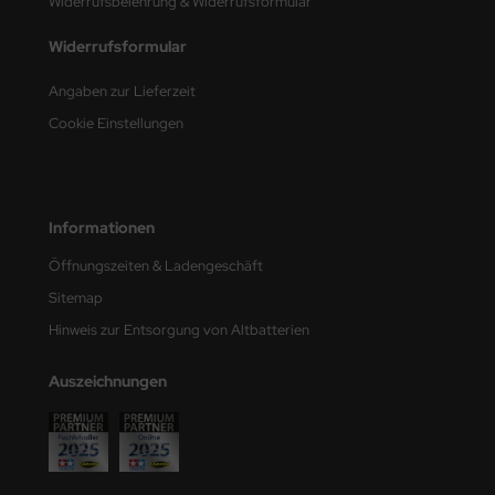
Widerrufsbelehrung & Widerrufsformular
e Field Model
Widerrufsformular
bre Model
Angaben zur Lieferzeit
HUMO-Kits
Cookie Einstellungen
unkmodels
ar Art
Informationen
ecial Hobby
Öffnungszeiten & Ladengeschäft
Sitemap
ar-Decals
Hinweis zur Entsorgung von Altbatterien
yata
Auszeichnungen
kom
miya