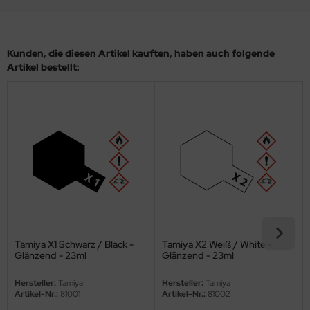
eat Wall Hobby
segawa
Kunden, die diesen Artikel kauften, haben auch folgende
ller
Artikel bestellt:
 Models
bby 2000
bby Boss
bby Craft
mbrol
LOVE KIT
Tamiya X1 Schwarz / Black -
Tamiya X2 Weiß / White -
Glänzend - 23ml
Glänzend - 23ml
G Models
Hersteller:
Tamiya
Hersteller:
Tamiya
Artikel-Nr.:
81001
Artikel-Nr.:
81002
M