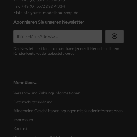
Fax.:+49 (0) 5572 999 4 334
nu-Beemax
Mail: info@axels-modellbau-shop.de
Abonnieren Sie unseren Newsletter
nda-Hobby
gasus Hobbies
Der Newsletter ist kostenlos und kann jederzeit hier oder in Ihrem
atz Nunu
Kundenkonto wieder abbestellt werden.
usmodel
ar Lights
Mehr über...
ntos Model
Versand- und Zahlungsinformationen
Datenschutzerklärung
vell
Allgemeine Geschäftsbedingungen mit Kundeninformationen
ich.Models
Impressum
Kontakt
den